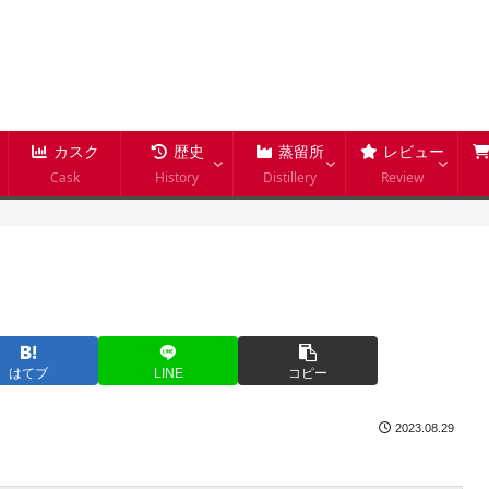
カスク
歴史
蒸留所
レビュー
Cask
History
Distillery
Review
はてブ
LINE
コピー
2023.08.29