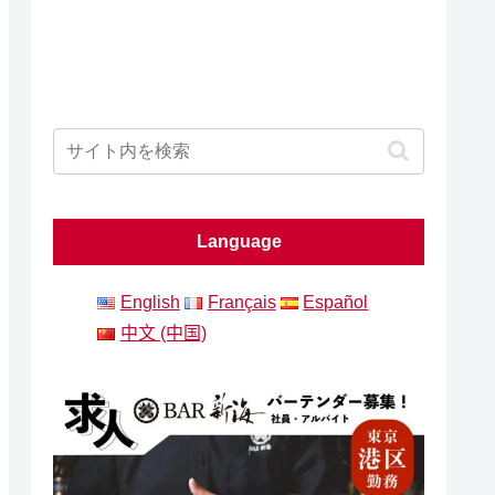
Language
English
Français
Español
中文 (中国)