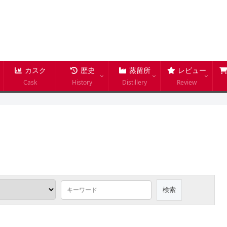
カスク
歴史
蒸留所
レビュー
Cask
History
Distillery
Review