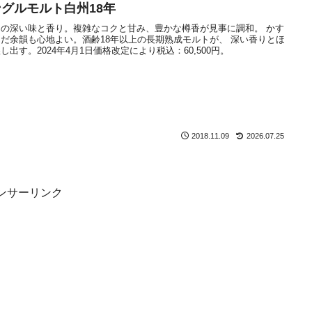
グルモルト白州18年
の深い味と香り。複雑なコクと甘み、豊かな樽香が見事に調和。 かす
だ余韻も心地よい。酒齢18年以上の長期熟成モルトが、 深い香りとほ
出す。2024年4月1日価格改定により税込：60,500円。
2018.11.09
2026.07.25
ンサーリンク