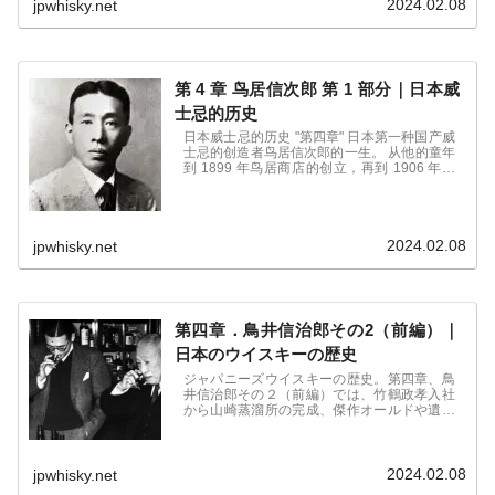
2024.02.08
jpwhisky.net
に迫る
第 4 章 鸟居信次郎 第 1 部分｜日本威
士忌的历史
日本威士忌的历史 "第四章" 日本第一种国产威
士忌的创造者鸟居信次郎的一生。 从他的童年
到 1899 年鸟居商店的创立，再到 1906 年改
名为小土屋洋酒天。 一万多字的威士忌历史，
包括红球波特酒的现今模式。
2024.02.08
jpwhisky.net
第四章．鳥井信治郎その2（前編）｜
日本のウイスキーの歴史
ジャパニーズウイスキーの歴史。第四章、鳥
井信治郎その２（前編）では、竹鶴政孝入社
から山崎蒸溜所の完成、傑作オールドや遺作
となったローヤルまで日本のウイスキー文化
普及にその身を捧げた鳥井信治郎の人生に迫
る。
2024.02.08
jpwhisky.net