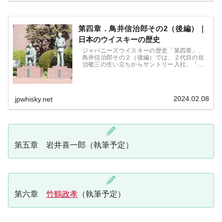
第四章．鳥井信治郎その2（後編）｜
日本のウイスキーの歴史
ジャパニーズウイスキーの歴史「第四章」、
鳥井信治郎その２（後編）では、２代目の佐
治敬三の生い立ちからサントリー入社。「だ
るま」の愛称で人気商品となったサントリー
オールドの開発から発売、更にサントリーロ
ーヤルの発売と、鳥井信治郎と佐治敬三の人
生に迫る。
2024.02.08
jpwhisky.net
第五章 岩井喜一郎（執筆予定）
第六章
竹鶴政孝
（執筆予定）