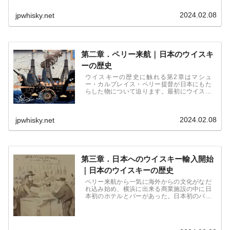
から初のブレンデッドウイスキー通称スミス
のグレンリベット「アッシャーズオールドヴ
2024.02.08
jpwhisky.net
ァテッドグレンリベット」発売までの歴史に
ついてまとめています。
第二章．ペリー来航｜日本のウイスキ
ーの歴史
ウイスキーの歴史に触れる第2章はマシュ
ー・カルブレイス・ペリー提督が日本にもた
らした物について迫ります。最初にウイスキ
ーを口にした日本人とは？日本のサムライは
ウイスキーを気に入ったのか、等。歴史、経
済、暮らし、様々な視点から文献をまとめて
2024.02.08
jpwhisky.net
います。
第三章．日本へのウイスキー輸入開始
｜日本のウイスキーの歴史
ペリー来航から一気に海外からの文化がなだ
れ込み始め、横浜に出来る商業施設の中に日
本初のホテルとバーがあった。日本初のバー
テンダー、初めて輸入されたウイスキー、ワ
ーグマンが描いた風刺画ジャパン・パンチか
ら見えるウイスキー。岩倉具視が持ち帰った
ウイスキーの真実。日本のウイスキーの歴史