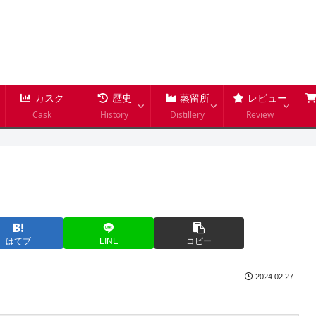
カスク
歴史
蒸留所
レビュー
Cask
History
Distillery
Review
はてブ
LINE
コピー
2024.02.27