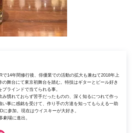
Rで14年間修行後、俳優業での活動の拡大も兼ねて2018年上
作の舞台にて東京初舞台を踏む。特技はギターとビール好き
をブラインドで当てられる事。
飲み慣れておらず苦手だったものの、深く知るにつれて作っ
強い事に感銘を受けて、作り手の方達を知ってもらえる一助
WDに参加。現在はウイスキーが大好き。
本多劇場に進出。