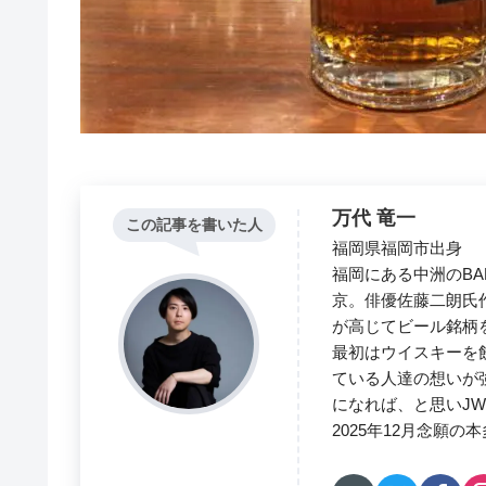
万代 竜一
この記事を書いた人
福岡県福岡市出身
福岡にある中洲のBA
京。俳優佐藤二朗氏
が高じてビール銘柄
最初はウイスキーを
ている人達の想いが
になれば、と思いJ
2025年12月念願の