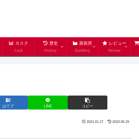
カスク
歴史
蒸留所
レビュー
Cask
History
Distillery
Review
はてブ
LINE
コピー
2021.01.27
2023.06.29