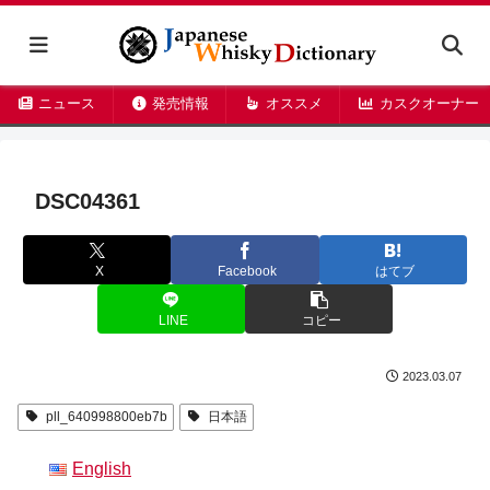
ニュース
発売情報
オススメ
カスクオーナー
DSC04361
X
Facebook
はてブ
LINE
コピー
2023.03.07
pll_640998800eb7b
日本語
English