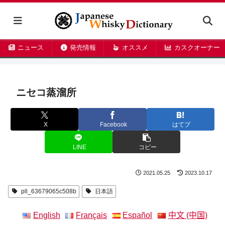
ニュース
発売情報
オススメ
カスクオーナー
ニセコ蒸溜所
X
Facebook
はてブ
LINE
コピー
2021.05.25
2023.10.17
pll_63679065c508b
日本語
English
Français
Español
中文 (中国)