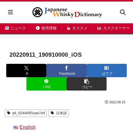
ニュース
発売情報
オススメ
カスクオーナー
20220911_190910000_iOS
X
Facebook
はてブ
LINE
コピー
2022.09.15
pll_6344065cae7e9
日本語
English