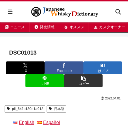
ニュース
発売情報
オススメ
カスクオーナー
DSC01013
X
Facebook
はてブ
LINE
コピー
2022.04.01
pll_641c130e1a918
日本語
English
Español