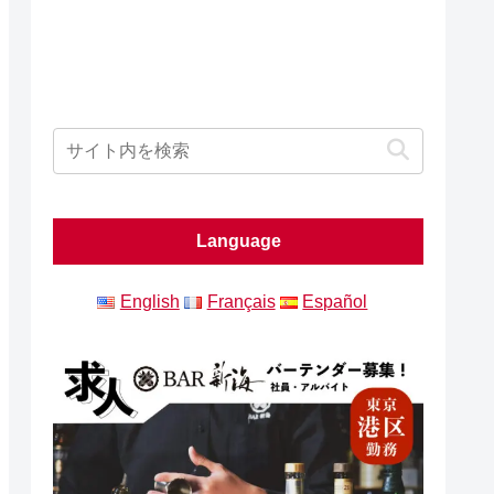
Language
English
Français
Español