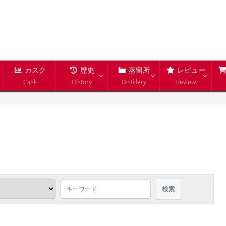
カスク
歴史
蒸留所
レビュー
Cask
History
Distillery
Review