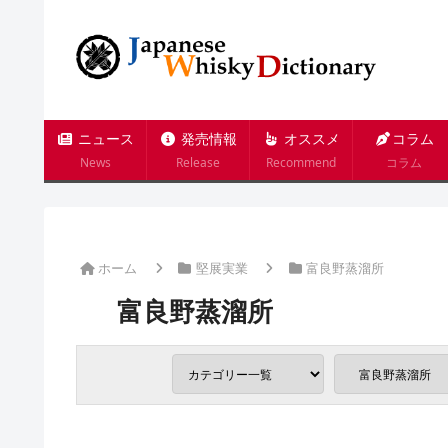
ニュース
発売情報
オススメ
コラム
News
Release
Recommend
コラム
ホーム
堅展実業
富良野蒸溜所
富良野蒸溜所