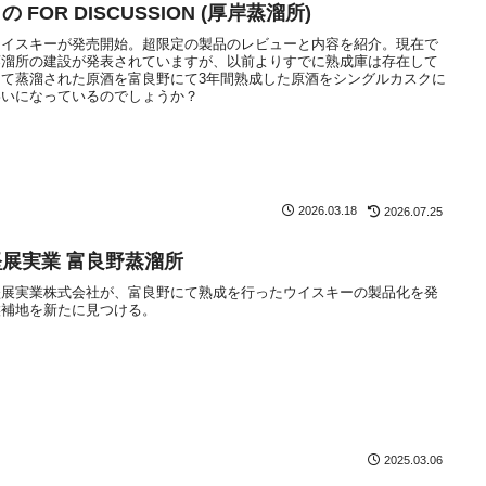
FOR DISCUSSION (厚岸蒸溜所)
ウイスキーが発売開始。超限定の製品のレビューと内容を紹介。現在で
蒸溜所の建設が発表されていますが、以前よりすでに熟成庫は存在して
て蒸溜された原酒を富良野にて3年間熟成した原酒をシングルカスクに
わいになっているのでしょうか？
2026.03.18
2026.07.25
展実業 富良野蒸溜所
堅展実業株式会社が、富良野にて熟成を行ったウイスキーの製品化を発
候補地を新たに見つける。
2025.03.06