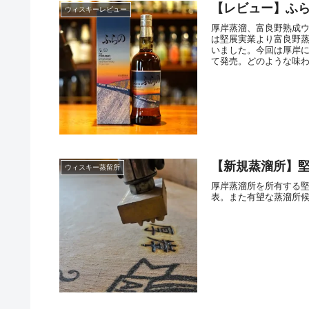
【レビュー】ふらの 
ウィスキーレビュー
厚岸蒸溜、富良野熟成
は堅展実業より富良野
いました。今回は厚岸に
て発売。どのような味
【新規蒸溜所】堅
ウィスキー蒸留所
厚岸蒸溜所を所有する
表。また有望な蒸溜所