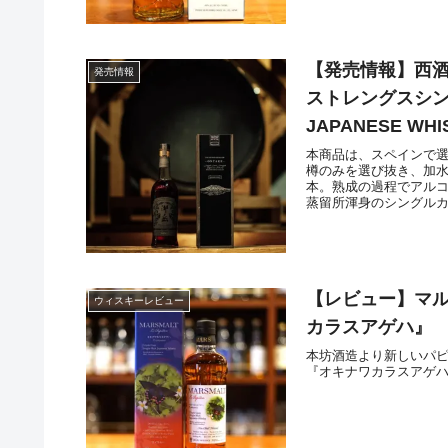
【発売情報】西
発売情報
ストレングスシングル
JAPANESE W
本商品は、スペインで
樽のみを選び抜き、加
本。熟成の過程でアルコ
蒸留所渾身のシングル
【レビュー】マル
ウィスキーレビュー
カラスアゲハ』
本坊酒造より新しいパピ
『オキナワカラスアゲ