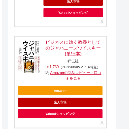
楽天市場
Yahoo!ショッピング
ビジネスに効く教養として
のジャパニーズウイスキー
(単行本)
祥伝社
￥1,760
（2026/08/05 21:14時点）
Amazonの商品レビュー・口コ
ミを見る
Amazon
楽天市場
Yahoo!ショッピング