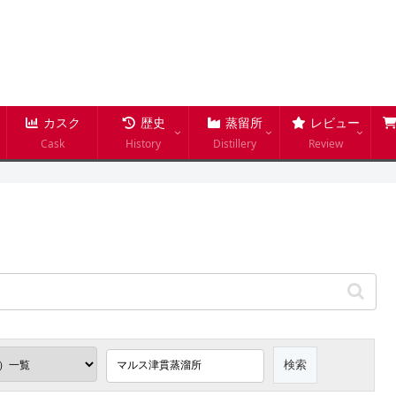
カスク
歴史
蒸留所
レビュー
Cask
History
Distillery
Review