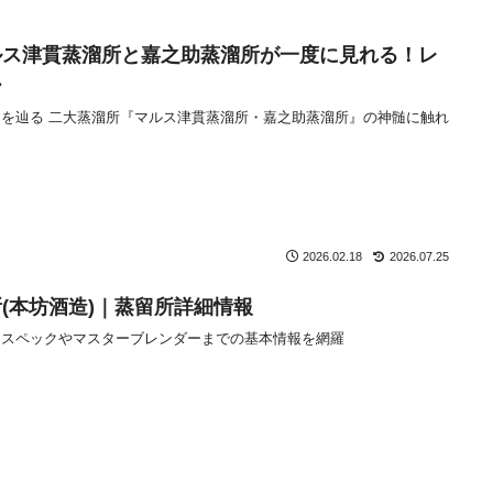
ルス津貫蒸溜所と嘉之助蒸溜所が一度に見れる！レ
ー
を辿る 二大蒸溜所『マルス津貫蒸溜所・嘉之助蒸溜所』の神髄に触れ
2026.02.18
2026.07.25
(本坊酒造)｜蒸留所詳細情報
造スペックやマスターブレンダーまでの基本情報を網羅