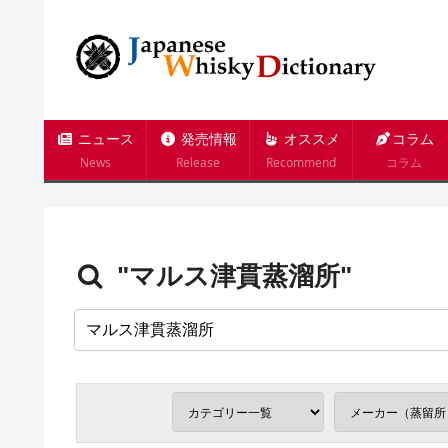
ニュース
発売情報
オススメ
コラム
News
Release
Recommend
コラム
"マルス津貫蒸溜所"