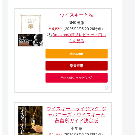
ウイスキーと私
NHK出版
￥4,639
（2026/08/05 20:26時点）
Amazonの商品レビュー・口コ
ミを見る
Amazon
楽天市場
Yahoo!ショッピング
ウイスキー・ライジング: ジ
ャパニーズ・ウイスキーと
蒸留所ガイド決定版
小学館
￥1,760
（2026/08/05 20:38時点）