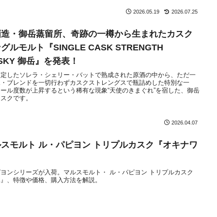
2026.05.19
2026.07.25
酒造・御岳蒸留所、奇跡の一樽から生まれたカスク
モルト『SINGLE CASK STRENGTH
HISKY 御岳』を発表！
選定したソレラ・シェリー・バットで熟成された原酒の中から、ただ一
水・ブレンドを一切行わずカスクストレングスで瓶詰めした特別な一
ール度数が上昇するという稀有な現象“天使のきまぐれ”を宿した、御岳
カスクです。
2026.04.07
スモルト ル・パピヨン トリプルカスク『オキナワ
ヨンシリーズが入荷。マルスモルト・ ル・パピヨン トリプルカスク
ハ』、特徴や価格、購入方法を解説。