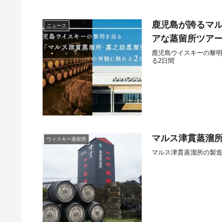
鹿児島が誇るマ
ニュース
アな蒸留所ツア
鹿児島ウイスキーの黎明
る2日間
マルス津貫蒸溜所
ウィスキー蒸留所
マルス津貫蒸溜所の製