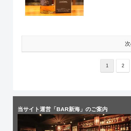
次
1
2
当サイト運営「BAR新海」のご案内