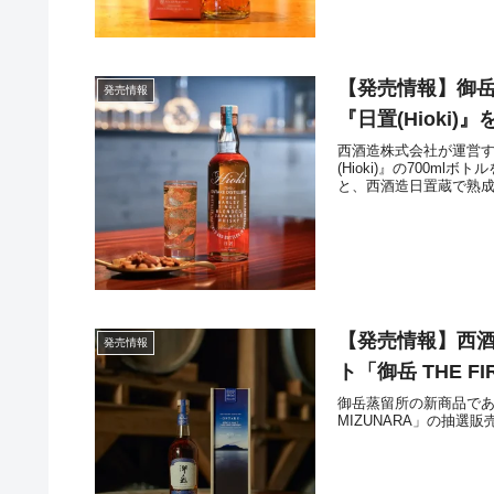
【発売情報】御
発売情報
『日置(Hioki)
西酒造株式会社が運営
(Hioki)』の700m
と、西酒造日置蔵で熟
【発売情報】西
発売情報
ト「御岳 THE FIR
御岳蒸留所の新商品である数量
MIZUNARA」の抽選販売