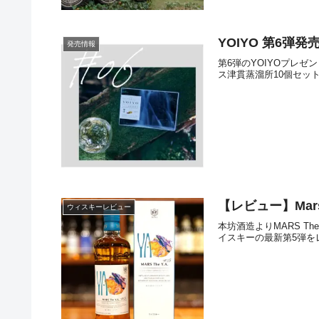
YOIYO 第6弾
発売情報
第6弾のYOIYOプレゼ
ス津貫蒸溜所10個セッ
【レビュー】Mars T
ウィスキーレビュー
本坊酒造よりMARS T
イスキーの最新第5弾を