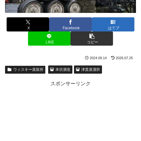
X
Facebook
はてブ
LINE
コピー
2024.09.14
2026.07.25
ウィスキー蒸留所
本坊酒造
津貫蒸溜所
スポンサーリンク