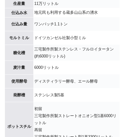
生産量
11万リットル
地元民も利用する蔵多山山系の湧水
仕込み水
仕込み量
ワンバッチ1.1トン
モルトミル
ドイツカンゼル社製小型ミル
三宅製作所製ステンレス・フルロイタータン
糖化槽
(約6000リットル)
麦汁量
6000リットル
使用酵母
ディスティラリー酵母、エール酵母
発酵槽
ステンレス製5基
初留
三宅製作所製ストレートオニオン型1基6000リ
ットル
ポットスチル
再留
三宅製作所製ストレート型1基3300リットル