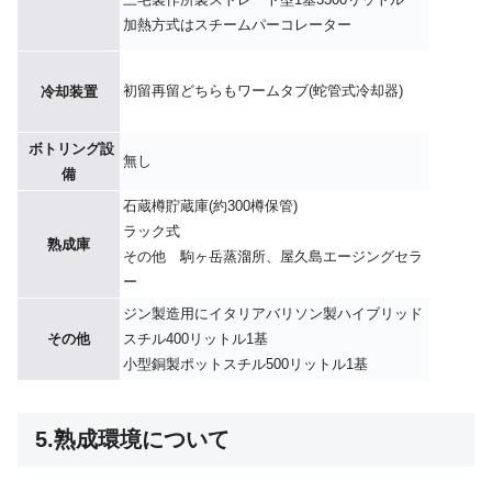
加熱方式はスチームパーコレーター
初留再留どちらもワームタブ(蛇管式冷却器)
冷却装置
ボトリング設
無し
備
石蔵樽貯蔵庫(約300樽保管)
ラック式
熟成庫
その他 駒ヶ岳蒸溜所、屋久島エージングセラ
ー
ジン製造用にイタリアバリソン製ハイブリッド
その他
スチル400リットル1基
小型銅製ポットスチル500リットル1基
5.熟成環境について