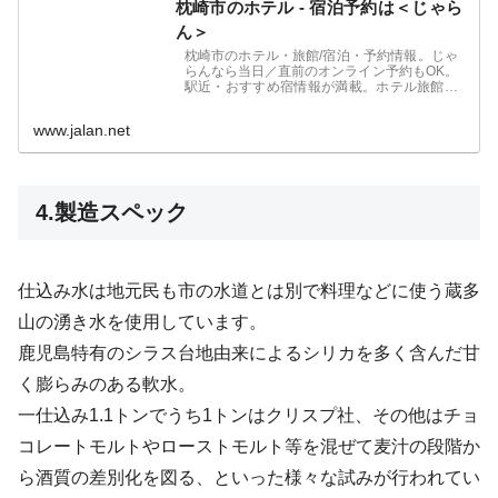
枕崎市のホテル - 宿泊予約は＜じゃら
ん＞
枕崎市のホテル・旅館/宿泊・予約情報。じゃ
らんなら当日／直前のオンライン予約もOK。
駅近・おすすめ宿情報が満載。ホテル旅館の
宿泊予約は国内最大級の旅行情報サイト＜じ
ゃらんnet＞
www.jalan.net
4.製造スペック
仕込み水は地元民も市の水道とは別で料理などに使う蔵多
山の湧き水を使用しています。
鹿児島特有のシラス台地由来によるシリカを多く含んだ甘
く膨らみのある軟水。
一仕込み1.1トンでうち1トンはクリスプ社、その他はチョ
コレートモルトやローストモルト等を混ぜて麦汁の段階か
ら酒質の差別化を図る、といった様々な試みが行われてい