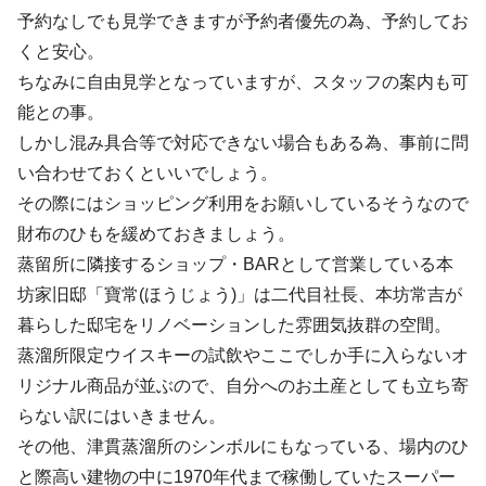
予約なしでも見学できますが予約者優先の為、予約してお
くと安心。
ちなみに自由見学となっていますが、スタッフの案内も可
能との事。
しかし混み具合等で対応できない場合もある為、事前に問
い合わせておくといいでしょう。
その際にはショッピング利用をお願いしているそうなので
財布のひもを緩めておきましょう。
蒸留所に隣接するショップ・BARとして営業している本
坊家旧邸「寶常(ほうじょう)」は二代目社長、本坊常吉が
暮らした邸宅をリノベーションした雰囲気抜群の空間。
蒸溜所限定ウイスキーの試飲やここでしか手に入らないオ
リジナル商品が並ぶので、自分へのお土産としても立ち寄
らない訳にはいきません。
その他、津貫蒸溜所のシンボルにもなっている、場内のひ
と際高い建物の中に1970年代まで稼働していたスーパー