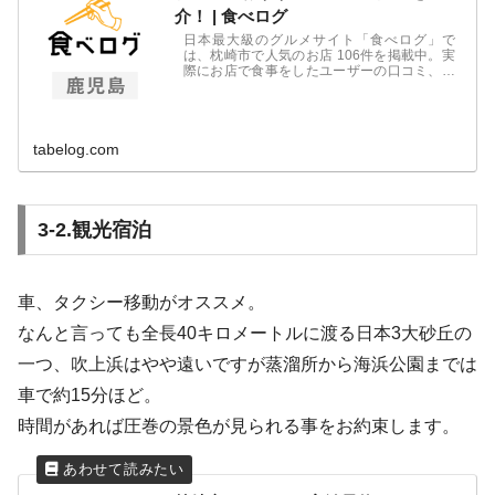
介！ | 食べログ
日本最大級のグルメサイト「食べログ」で
は、枕崎市で人気のお店 106件を掲載中。実
際にお店で食事をしたユーザーの口コミ、写
真、評価など食べログにしかない情報が満
載。ランチでもディナーでも、失敗しないみ
んながおすすめするお店が見つかり、簡単
に...
tabelog.com
3‐2.観光宿泊
車、タクシー移動がオススメ。
なんと言っても全長40キロメートルに渡る日本3大砂丘の
一つ、吹上浜はやや遠いですが蒸溜所から海浜公園までは
車で約15分ほど。
時間があれば圧巻の景色が見られる事をお約束します。