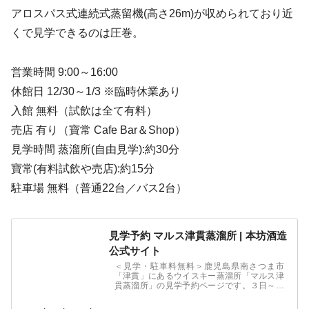
アロスパス式連続式蒸留機(高さ26m)が収められており近
くで見学できるのは圧巻。
営業時間 9:00～16:00
休館日 12/30～1/3 ※臨時休業あり
入館 無料（試飲は全て有料）
売店 有り（寶常 Cafe Bar＆Shop）
見学時間 蒸溜所(自由見学):約30分
寶常(有料試飲や売店):約15分
駐車場 無料（普通22台／バス2台）
見学予約 マルス津貫蒸溜所 | 本坊酒造
公式サイト
＜見学・駐車料無料＞鹿児島県南さつま市
「津貫」にあるウイスキー蒸溜所「マルス津
貫蒸溜所」の見学予約ページです。３日～３
カ月先までのご予約を受け付けております。
蒸溜釜をはじめとしたウイスキー製造設備