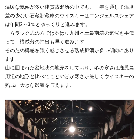
温暖な気候が多い津貫蒸溜所の中でも、一年を通して温度
差の少ない石蔵貯蔵庫のウイスキーはエンジェルスシェア
は年間2～3％とゆっくりと進みます。
一方ラック式の方ではやはり九州本土最南端の気候も手伝
って、樽成分の抽出も早く進みます。
そのため樽感を強く感じさせる熟成原酒が多い傾向にあり
ます。
山に囲まれた盆地状の地形をしており、冬の寒さは鹿児島
周辺の地形と比べてことのほか寒さが厳しくウイスキーの
熟成に大きな影響を与えます。