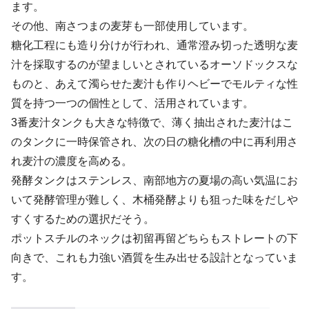
ます。
その他、南さつまの麦芽も一部使用しています。
糖化工程にも造り分けが行われ、通常澄み切った透明な麦
汁を採取するのが望ましいとされているオーソドックスな
ものと、あえて濁らせた麦汁も作りヘビーでモルティな性
質を持つ一つの個性として、活用されています。
3番麦汁タンクも大きな特徴で、薄く抽出された麦汁はこ
のタンクに一時保管され、次の日の糖化槽の中に再利用さ
れ麦汁の濃度を高める。
発酵タンクはステンレス、南部地方の夏場の高い気温にお
いて発酵管理が難しく、木桶発酵よりも狙った味をだしや
すくするための選択だそう。
ポットスチルのネックは初留再留どちらもストレートの下
向きで、これも力強い酒質を生み出せる設計となっていま
す。