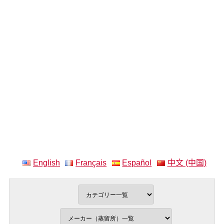
English
Français
Español
中文 (中国)