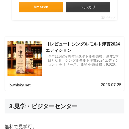
Amazon
メルカリ
ポチップ
【レビュー】シングルモルト津貫2024
エディション
昨年11月の7周年記念ボトル発売後、新年1本
目となる「シングルモルト津貫2024エディシ
ョン」をリリース。希望小売価格：9,020円
（税込）、限定48,200本。特徴や価格、購入
サイトを紹介。
2026.07.25
jpwhisky.net
3.見学・ビジターセンター
無料で見学可。