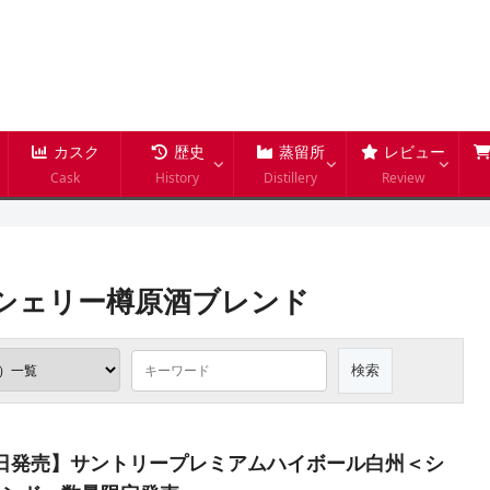
カスク
歴史
蒸留所
レビュー
Cask
History
Distillery
Review
シェリー樽原酒ブレンド
月26日発売】サントリープレミアムハイボール白州＜シ