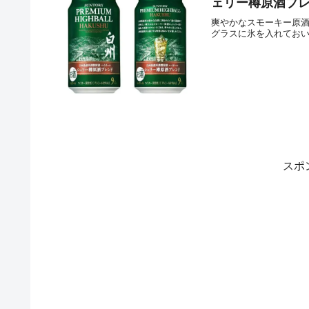
ェリー樽原酒ブ
爽やかなスモーキー原
グラスに氷を入れてお
スポ