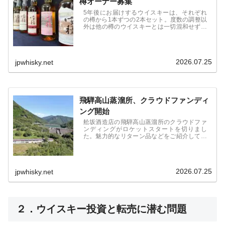
樽オーナー募集
5年後にお届けするウイスキーは、それぞれ
の樽から1本ずつの2本セット。度数の調整以
外は他の樽のウイスキーとは一切混和せず瓶
詰め。
2026.07.25
jpwhisky.net
飛騨高山蒸溜所、クラウドファンディ
ング開始
舩坂酒造店の飛騨高山蒸溜所のクラウドファ
ンディングがロケットスタートを切りまし
た。魅力的なリターン品などをご紹介してい
ます。
2026.07.25
jpwhisky.net
２．ウイスキー投資と転売に潜む問題