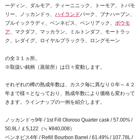
ーディン、ダルモア、ティーニニック、トーモア、トバモ
リー、ノッカンドゥ、
ハイランド
パーク、ブナハーブン、
ブルイックラディ、ベンネビス、ベンリアック、
ボウモ
ア
、マクダフ、マッカラン、ミルトンダフ、モートラッ
ク、レダイグ、ロイヤルブラックラ、ロングモーン
の全３１ヵ所。
※取扱い銘柄（蒸留所）は日々変動します。
それぞれの樽の熟成年数は、カスク毎に異なり０年～４２
年まで様々となっており、熟成年数により価格も変わって
きます。ラインナップの一例を紹介します。
ノッカンドゥ9年 / 1st Fill Oloroso Quarter cask / 57.00% /
50.9L / ￡5,122（≒ ¥840,008）
ベンネビス4年 / Refill Bourbon Barrel / 61.49% / 107.78L /