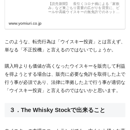
【読売新聞】 長引くコロナ禍による「家飲
み」など巣ごもり需要の広がりを背景に、ビ
ールや高級ウイスキーの無免許でのネット転
売が横行している。大阪国税局は２０２１年
度、プロジェクトチーム（ＰＴ）を作って監
www.yomiuri.co.jp
視を強化。主婦や会社員らを対象に
このような、転売行為は「ウイスキー投資」とは言えず、
単なる「不正投機」と言えるのではないでしょうか。
購入時よりも価値が高くなったウイスキーを販売して利益
を得ようとする場合は、販売に必要な免許を取得した上で
行う事が必須であり、法律に準拠した上で行う事が適切な
「ウイスキー投資」と言えるのではないかと思います。
３．The Whisky Stockで出来ること