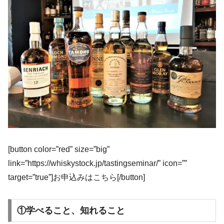
[button color=”red” size=”big”
link=”https://whiskystock.jp/tastingseminar/” icon=””
target=”true”]お申込みはこちら[/button]
①学べること、知れること