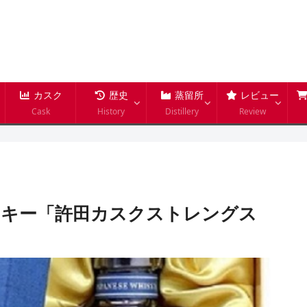
カスク
歴史
蒸留所
レビュー
Cask
History
Distillery
Review
スキー「許田カスクストレングス