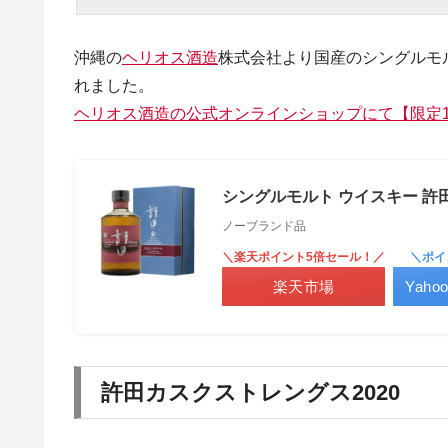
沖縄の
ヘリオス酒造
株式会社より国産のシングルモル
れました。
ヘリオス酒造の公式オンラインショップにて【限定1
シングルモルト ウイスキー 許田
ノーブランド品
＼楽天ポイント5倍セール！／
＼ポイ
楽天市場
Yah
許田カスクストレングス2020