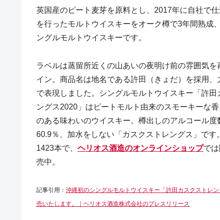
英国産のピート麦芽を原料とし、2017年に自社で
を行ったモルトウイスキーをオーク樽で3年間熟成
ングルモルトウイスキーです。
ラベルは蒸留所近くの山あいの夜明け前の雰囲気を
イン。商品名は地名である許田（きょだ）を採用、
で表現しました。シングルモルトウイスキー「許田
ングス2020」はピートモルト由来のスモーキーな
のある味わいのウイスキー。樽出しのアルコール度
60.9％、加水をしない「カスクストレングス」です
1423本で、
ヘリオス酒造のオンラインショップ
では
売中。
記事引用：
沖縄初のシングルモルトウイスキー「許田カスクストレング
売いたします。｜ヘリオス酒造株式会社のプレスリリース