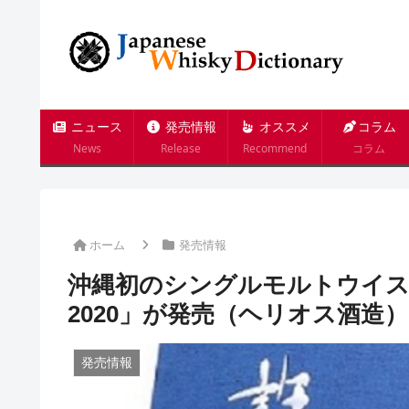
ニュース
発売情報
オススメ
コラム
News
Release
Recommend
コラム
ホーム
発売情報
沖縄初のシングルモルトウイ
2020」が発売（ヘリオス酒造）
発売情報