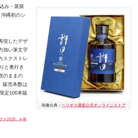
仕込み・蒸留
、沖縄初のシ
再現したデザ
力強い筆文字
カスクストレ
香りと奥行き
数のままの
。販売本数は
限定100本販
画像出典：
ヘリオス酒造公式オンラインストア
ス2020」を発