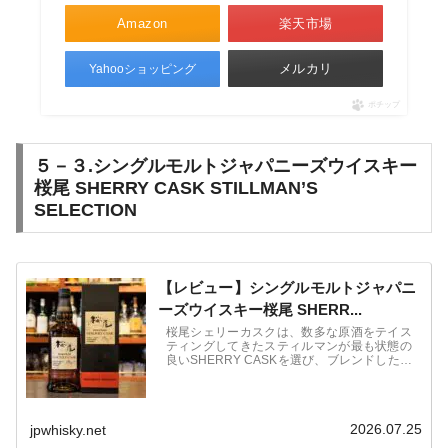
Amazon
楽天市場
メルカリ
Yahooショッピング
ポチップ
５－３.シングルモルトジャパニーズウイスキー
桜尾 SHERRY CASK STILLMAN’S
SELECTION
【レビュー】シングルモルトジャパニ
ーズウイスキー桜尾 SHERR...
桜尾シェリーカスクは、数多な原酒をテイス
ティングしてきたスティルマンが最も状態の
良いSHERRY CASKを選び、ブレンドしたシ
ングルモルト。2022年6月6日発売。13,530
円（税込）
2026.07.25
jpwhisky.net