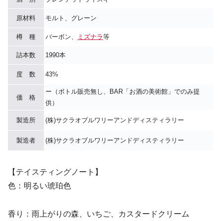
原材料
モルト、グレーン
樽 種
バーボン、
ミズナラ
等
詰本数
1990本
度 数
43%
ー（ボトル販売無し、BAR「お酒の美術館」でのみ提
価 格
供）
製造所
(株)サクラオブルワリーアンドディスティラリー
製造者
(株)サクラオブルワリーアンドディスティラリー
【テイスティングノート】
色：明るい琥珀色
香り：雨上がりの森、いちご、カスタードクリーム