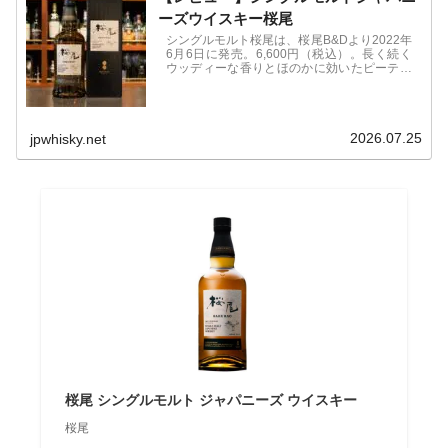
ーズウイスキー桜尾
シングルモルト桜尾は、桜尾B&Dより2022年
6月6日に発売。6,600円（税込）。長く続く
ウッディーな香りとほのかに効いたピーティ
な香味。濃厚な甘味も感じ取れる複雑かつ奥
行きのある味わいが特徴。
2026.07.25
jpwhisky.net
桜尾 シングルモルト ジャパニーズ ウイスキー
桜尾