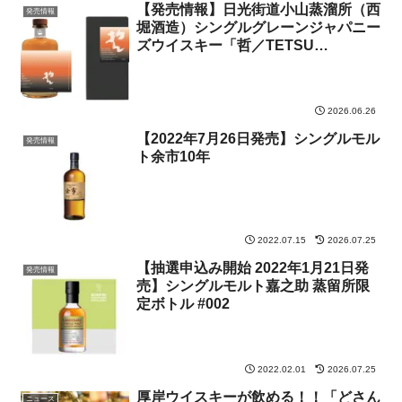
【発売情報】日光街道小山蒸溜所（西
発売情報
堀酒造）シングルグレーンジャパニー
ズウイスキー「哲／TETSU
REFINE【錬】」
2026.06.26
【2022年7月26日発売】シングルモル
発売情報
ト余市10年
2022.07.15
2026.07.25
【抽選申込み開始 2022年1月21日発
発売情報
売】シングルモルト嘉之助 蒸留所限
定ボトル #002
2022.02.01
2026.07.25
厚岸ウイスキーが飲める！！「どさん
ニュース