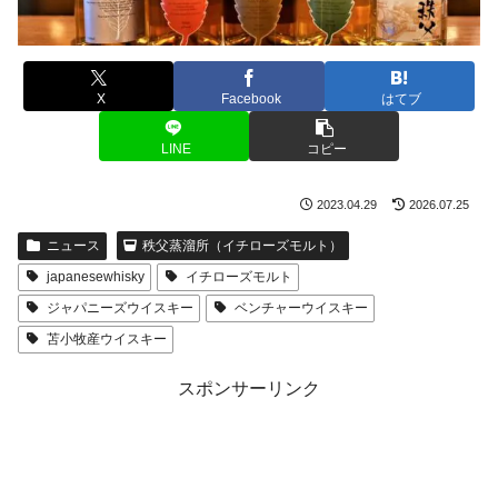
X
Facebook
はてブ
LINE
コピー
2023.04.29
2026.07.25
ニュース
秩父蒸溜所（イチローズモルト）
japanesewhisky
イチローズモルト
ジャパニーズウイスキー
ベンチャーウイスキー
苫小牧産ウイスキー
スポンサーリンク