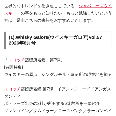
世界的なトレンドを巻き起こしている「
ジャパニーズウイ
スキー
」の事をもっと知りたい、もっと勉強したいという
方は、是非こちらの書籍をおすすめいたします。
(1).
Whisky Galore(ウイスキーガロア)Vol.57
2026年8月号
「
スコッチ
蒸留所名鑑」第7弾。
[巻頭特集]
ウイスキーの原点、シングルモルト蒸留所の現在地を知る
――
スコッチ
蒸留所名鑑 第7弾 イアンマクロード／アンガス
ダンディ
ボトラーズ出身の2社が所有する6蒸留所を一挙紹介！
グレンゴイン／タムドゥー／ローズバンク／ラーガンベイ