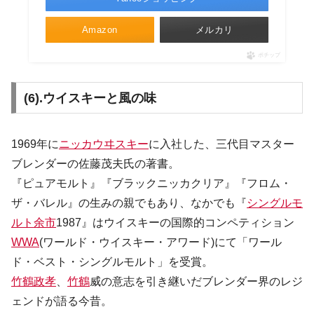
Amazon
メルカリ
ポチップ
(6).ウイスキーと風の味
1969年に
ニッカウヰスキー
に入社した、三代目マスター
ブレンダーの佐藤茂夫氏の著書。
『ピュアモルト』『ブラックニッカクリア』『フロム・
ザ・バレル』の生みの親でもあり、なかでも『
シングルモ
ルト余市
1987』はウイスキーの国際的コンペティション
WWA
(ワールド・ウイスキー・アワード)にて「ワール
ド・ベスト・シングルモルト」を受賞。
竹鶴政孝
、
竹鶴
威の意志を引き継いだブレンダー界のレジ
ェンドが語る今昔。