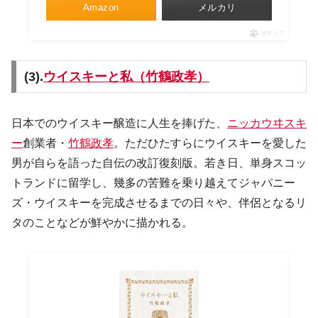
Amazon
メルカリ
ポチップ
(3).
ウイスキーと私（竹鶴政孝）
日本でのウイスキー醸造に人生を捧げた、
ニッカウヰスキ
ー
創業者・
竹鶴政孝
。ただひたすらにウイスキーを愛した
男が自らを語った自伝の改訂復刻版。若き日、単身スコッ
トランドに留学し、幾多の苦難を乗り越えてジャパニー
ズ・ウイスキーを完成させるまでの日々や、伴侶となるリ
タのことなどが鮮やかに描かれる。