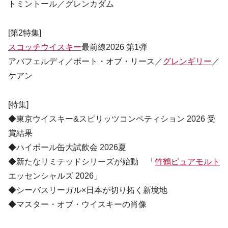
トミントール／グレンカダム
[第2特集]
スコッチウイスキー
最前線2026 第1弾
アバフェルディ／ポート・オブ・リース／
グレンギリー
／
ケアン
[特集]
◆東京ウイスキー&スピリッツコンペティション 2026 受
賞結果
◆ハイボール缶大試飲会 2026夏
◆新たなリミテッドシリーズが始動 「
竹鶴ピュアモルト
エッセンシャルズ 2026」
◆シーバスリーガル×日本が切り拓く新境地
◆マスター・オブ・ウイスキーの肖像