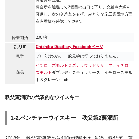
料金所を通過して2個目の出口で下り、交差点大塚を
直進し、次の交差点を右折、みどりが丘工業団地方面
案内看板を確認して進む。
2007年
操業開始
Chichibu Distillery Facebookページ
公式HP
プロ向けのみ。一般見学は行っておりません。
見学
イチローズモルトミズナラウッドリザーブ
、
イチロー
商品
ズモルト
ダブルディスティラリーズ、イチローズモル
ト＆グレーン…etc
秩父蒸溜所の代表的なウイスキー
1-2.ベンチャーウイスキー 秩父第2蒸溜所
2018年、秩父蒸溜所から400m程離れた場所に秩父第二蒸