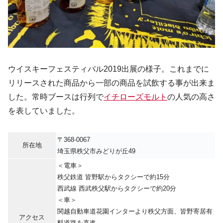
ウイスキーフェスティバル2019出展の様子。これまでに
リリースされた商品から一部の商品を試飲する事が出来ま
した。常時ブースは行列で
イチローズモルト
の人気の高さ
を表していました。
〒368-0067
所在地
埼玉県秩父市みどりが丘49
＜電車＞
秩父鉄道 皆野駅からタクシーで約15分
西武線 西武秩父駅からタクシーで約20分
＜車＞
関越自動車道花園インターより秩父方面、皆野寄居有
アクセス
料道路を直進。