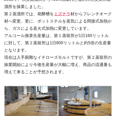
溜所を操業しました。
第２蒸溜所では、発酵槽を
ミズナラ
材からフレンチオーク
材へ変更。更に、ポットスチルを蒸気による間接式加熱か
ら、ガスによる直火式加熱に変更しています。
アルコール換算生産量は、第１蒸留所が1日160リットル
に対して、第２蒸留所は1日800リットルと約5倍の生産量
となります。
現在は入手困難なイチローズモルトですが、第２蒸留所の
操業開始により今後生産量が大幅に増え、商品の流通量も
増えて来ることが予想されます。