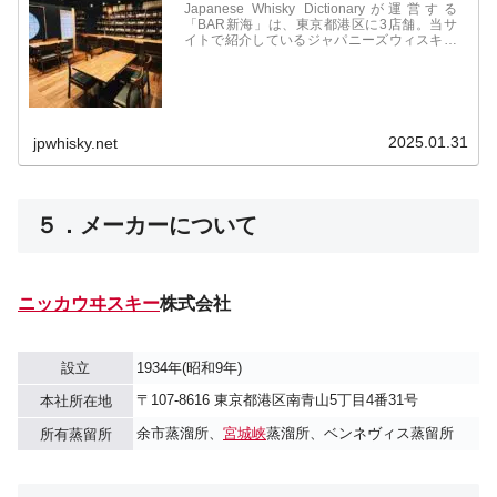
Japanese Whisky Dictionaryが運営する
「BAR新海」は、東京都港区に3店舗。当サ
イトで紹介しているジャパニーズウィスキー
をはじめ、国産のジンやビールなども取扱
い。オリジナルカクテル、フレッシュフルー
ツカクテルなども人気。食事も豊富で1件目
からも利用可能。
2025.01.31
jpwhisky.net
５．メーカーについて
ニッカウヰスキー
株式会社
設立
1934年(昭和9年)
〒107-8616 東京都港区南青山5丁目4番31号
本社所在地
余市蒸溜所、
宮城峡
蒸溜所、ベンネヴィス蒸留所
所有蒸留所