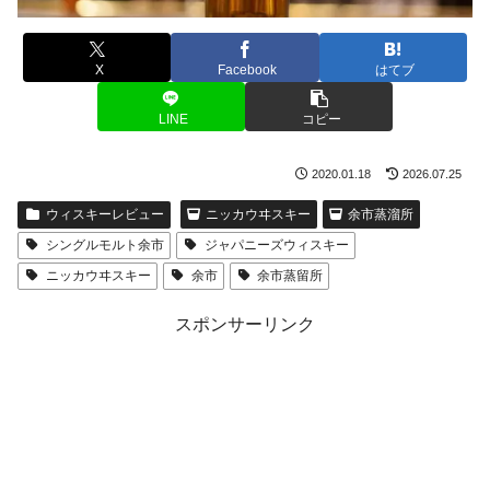
X
Facebook
はてブ
LINE
コピー
2020.01.18
2026.07.25
ウィスキーレビュー
ニッカウヰスキー
余市蒸溜所
シングルモルト余市
ジャパニーズウィスキー
ニッカウヰスキー
余市
余市蒸留所
スポンサーリンク