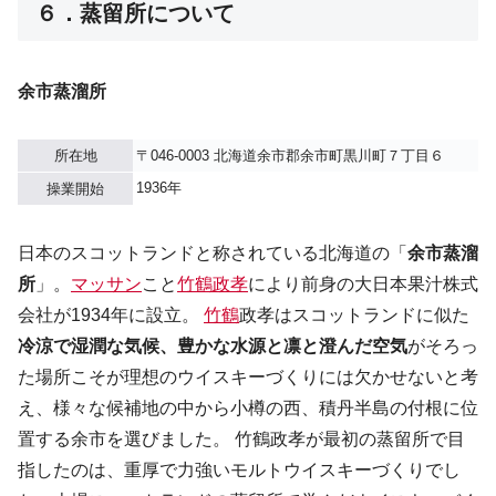
６．蒸留所について
余市蒸溜所
所在地
〒046-0003 北海道余市郡余市町黒川町７丁目６
1936年
操業開始
日本のスコットランドと称されている北海道の「
余市蒸溜
所
」。
マッサン
こと
竹鶴政孝
により前身の大日本果汁株式
会社が1934年に設立。
竹鶴
政孝はスコットランドに似た
冷涼で湿潤な気候、豊かな水源と凛と澄んだ空気
がそろっ
た場所こそが理想のウイスキーづくりには欠かせないと考
え、様々な候補地の中から小樽の西、積丹半島の付根に位
置する余市を選びました。 竹鶴政孝が最初の蒸留所で目
指したのは、重厚で力強いモルトウイスキーづくりでし