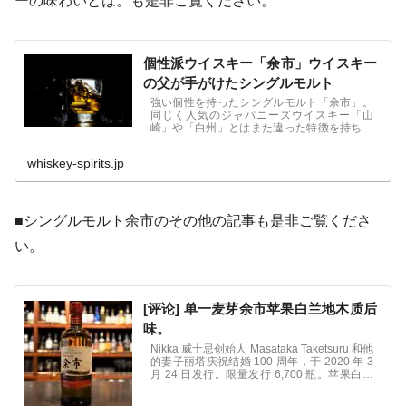
ーの味わいとは。も是非ご覧ください。
個性派ウイスキー「余市」ウイスキー
の父が手がけたシングルモルト
強い個性を持ったシングルモルト「余市」。
同じく人気のジャパニーズウイスキー「山
崎」や「白州」とはまた違った特徴を持ち、
多くのファンを集めていますが、近年人気に
より品薄になっています。 「余市」の歴史
whiskey-spirits.jp
■シングルモルト余市のその他の記事も是非ご覧くださ
い。
[评论] 单一麦芽余市苹果白兰地木质后
味。
Nikka 威士忌创始人 Masataka Taketsuru 和他
的妻子丽塔庆祝结婚 100 周年，于 2020 年 3
月 24 日发行。限量发行 6,700 瓶。苹果白兰
地在陈酿 28 年以上的橡木桶中再陈酿约 6 个
月。香气浓郁，甜美芬芳。口感协调了