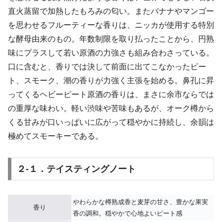
直火蒸留で加熱したもろみの匂い。またバナナやマンゴー
を思わせるフルーティーな香りは、ニッカが使用する特別
な酵母由来のもの。年数制限を取り払ったことから、円熟
味にプラスして若い原酒の力強さも組み合わさっている。
口に含むと、香りでは決して前面に出てこなかったピー
ト、スモーク、潮の香りが力強く主張を始める。鼻孔に昇
ってくるヘビーピート原酒の香りは、まさに余市ならでは
の重厚な味わい。軽い渋味や苦味もあるが、オーク樽から
くる甘みが口いっぱいに広がって穏やかに持続し、余韻は
極めてスモーキーである。
２-１．テイスティングノート
やわらかな樽熟成香と麦芽の甘さ、豊かな果実
香り
香の調和。穏やかで心地よいピート感