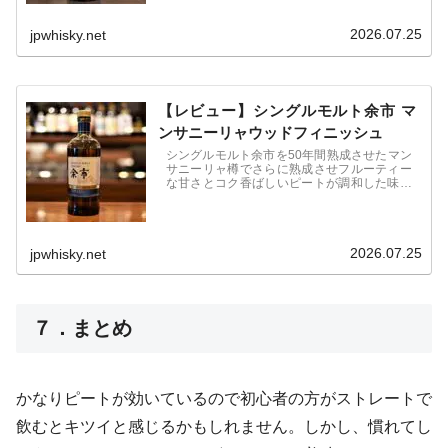
"Yoichi's pete "的浓郁与芬芳而醇厚的甜味。
2026.07.25
jpwhisky.net
【レビュー】シングルモルト余市 マ
ンサニーリャウッドフィニッシュ
シングルモルト余市を50年間熟成させたマン
サニーリャ樽でさらに熟成させフルーティー
な甘さとコク香ばしいピートが調和した味わ
いで冷却ろ過を行わずにボトリング。限定
4000本のみ販売され。現在オークション等で
価格高騰しているが、生産数が少ない為、高
値でも見つけること自体が困難となっている
2026.07.25
jpwhisky.net
７．まとめ
かなりピートが効いているので初心者の方がストレートで
飲むとキツイと感じるかもしれません。しかし、慣れてし