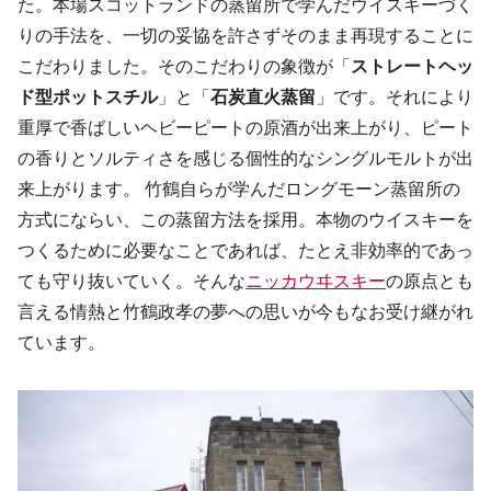
た。本場スコットランドの蒸留所で学んだウイスキーづく
りの手法を、一切の妥協を許さずそのまま再現することに
こだわりました。そのこだわりの象徴が「
ストレートヘッ
ド型ポットスチル
」と
「
石炭直火蒸留
」
です。それにより
重厚で香ばしいヘビーピートの原酒が出来上がり、ピート
の香りとソルティさを感じる個性的なシングルモルトが出
来上がります。 竹鶴自らが学んだロングモーン蒸留所の
方式にならい、この蒸留方法を採用。本物のウイスキーを
つくるために必要なことであれば、たとえ非効率的であっ
ても守り抜いていく。そんな
ニッカウヰスキー
の原点とも
言える情熱と竹鶴政孝の夢への思いが今もなお受け継がれ
ています。