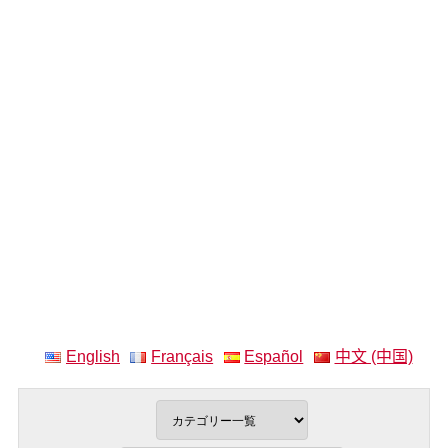
English
Français
Español
中文 (中国)