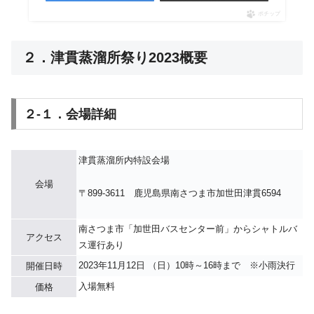
ポチップ
２．津貫蒸溜所祭り2023概要
２-１．会場詳細
津貫蒸溜所内特設会場
会場
〒899-3611 鹿児島県南さつま市加世田津貫6594
南さつま市「加世田バスセンター前」からシャトルバ
アクセス
ス運行あり
2023年11月12日 （日）10時～16時まで ※小雨決行
開催日時
入場無料
価格