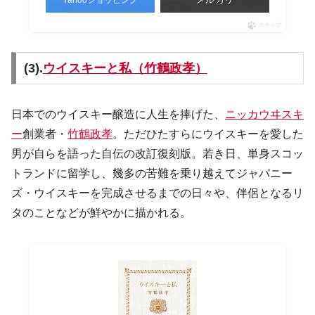
Yahooショッピング
ポチップ
(3).
ウイスキーと私（竹鶴政孝）
日本でのウイスキー醸造に人生を捧げた、
ニッカウヰスキ
ー
創業者・
竹鶴政孝
。ただひたすらにウイスキーを愛した
男が自らを語った自伝の改訂復刻版。若き日、単身スコッ
トランドに留学し、幾多の苦難を乗り越えてジャパニー
ズ・ウイスキーを完成させるまでの日々や、伴侶となるリ
タのことなどが鮮やかに描かれる。