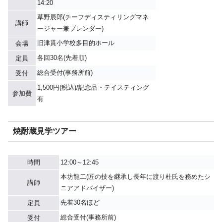
14:20
草野辰郎(チーフディスティリングマネ
講師
ージャー兼ブレンダー)
旧津貫小学校多目的ホール
会場
各回30名(先着順)
定員
総合受付(事務所前)
受付
1,500円(税込)/記念品・テイスティング
参加費
有
焼酎蔵見学ツアー
時間
12:00～12:45
本坊龍二(匠の技を継承し長年に渡り杜氏を務めたシ
講師
ニアアドバイザー)
先着30名ほど
定員
総合受付(事務所前)
受付