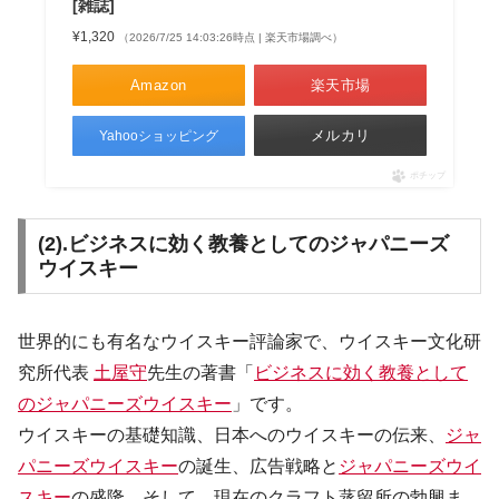
[雑誌]
¥1,320
（2026/7/25 14:03:26時点 | 楽天市場調べ）
Amazon
楽天市場
メルカリ
Yahooショッピング
ポチップ
(2).ビジネスに効く教養としてのジャパニーズ
ウイスキー
世界的にも有名なウイスキー評論家で、ウイスキー文化研
究所代表
土屋守
先生の著書「
ビジネスに効く教養として
のジャパニーズウイスキー
」です。
ウイスキーの基礎知識、日本へのウイスキーの伝来、
ジャ
パニーズウイスキー
の誕生、広告戦略と
ジャパニーズウイ
スキー
の盛隆、そして、現在のクラフト蒸留所の勃興ま