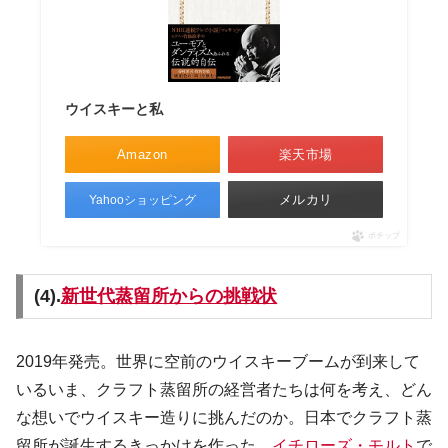
ウイスキーと私
Amazon
楽天市場
メルカリ
Yahooショッピング
ポチップ
(4).
新世代蒸留所からの挑戦状
2019年発売。世界に空前のウイスキーブームが到来して
いるいま、クラフト蒸留所の経営者たちは何を考え、どん
な想いでウイスキー造りに挑んだのか。日本でクラフト蒸
留所が誕生するきっかけを作った、
イチローズ・モルト
で