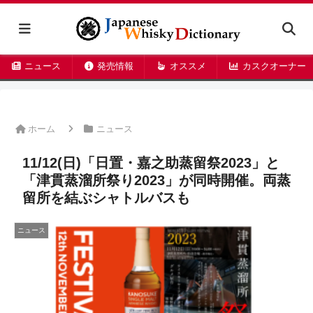
ニュース
発売情報
オススメ
カスクオーナー
ホーム
ニュース
11/12(日)「日置・嘉之助蒸留祭2023」と
「津貫蒸溜所祭り2023」が同時開催。両蒸
留所を結ぶシャトルバスも
ニュース