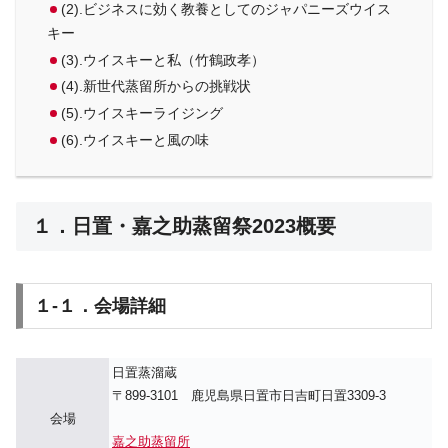
(2).ビジネスに効く教養としてのジャパニーズウイス
キー
(3).ウイスキーと私（竹鶴政孝）
(4).新世代蒸留所からの挑戦状
(5).ウイスキーライジング
(6).ウイスキーと風の味
１．日置・嘉之助蒸留祭2023概要
１-１．会場詳細
日置蒸溜蔵
〒899-3101 鹿児島県日置市日吉町日置3309-3
会場
嘉之助蒸留所