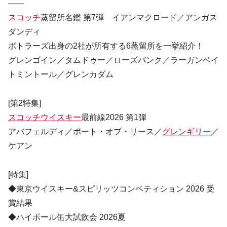
――
スコッチ
蒸留所名鑑 第7弾 イアンマクロード／アンガス
ダンディ
ボトラーズ出身の2社が所有する6蒸留所を一挙紹介！
グレンゴイン／タムドゥー／ローズバンク／ラーガンベイ
トミントール／グレンカダム
[第2特集]
スコッチウイスキー
最前線2026 第1弾
アバフェルディ／ポート・オブ・リース／
グレンギリー
／
ケアン
[特集]
◆東京ウイスキー&スピリッツコンペティション 2026 受
賞結果
◆ハイボール缶大試飲会 2026夏