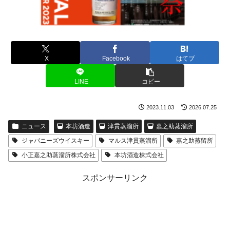
X
Facebook
はてブ
LINE
コピー
2023.11.03
2026.07.25
ニュース
本坊酒造
津貫蒸溜所
嘉之助蒸溜所
ジャパニーズウイスキー
マルス津貫蒸溜所
嘉之助蒸留所
小正嘉之助蒸溜所株式会社
本坊酒造株式会社
スポンサーリンク