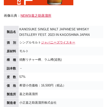
画像出典：
NEWS|嘉之助蒸溜所
KANOSUKE SINGLE MALT JAPANESE WHISKY
製品名
DISTILLERY FEST. 2023 IN KAGOSHIMA JAPAN
シングルモルト
ジャパニーズウイスキー
酒 別
モルト
原材料
焼酎リチャー樽、ラム樽(追熟)
樽 種
－
詰本数
57%
度 数
希望小売価格：16,500円（税込）
価 格
嘉之助蒸溜所
製造所
小正嘉之助蒸溜所株式会社
製造者