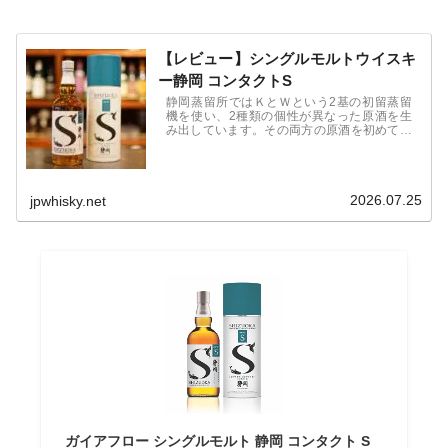
【レビュー】シングルモルトウイスキ
ー静岡 コンタクトS
静岡蒸留所ではＫとＷという2基の初留蒸留
機を使い、2種類の個性が異なった原酒を生
み出しています。その両方の原酒を初めてブ
レンドしたシングルモルトが「コンタクト
Ｓ」です。蒸気加熱のＫがフルーティーな香
りとライトな味わい、薪直火によるＷがヘビ
ーな味わいと長い余韻を感じさせます。
2026.07.25
jpwhisky.net
ガイアフロー シングルモルト 静岡 コンタクト S