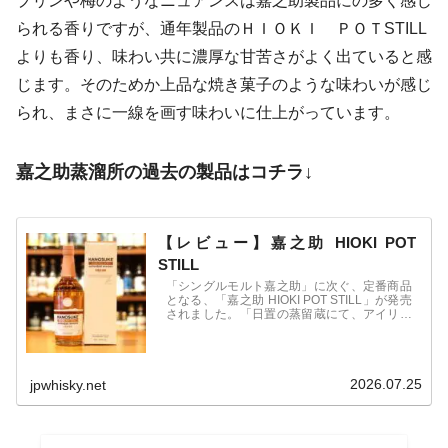
プリンや梅のようなニュアンスは嘉之助製品にの多く感じ
られる香りですが、通年製品のＨＩＯＫＩ ＰＯＴSTILL
よりも香り、味わい共に濃厚な甘苦さがよく出ていると感
じます。そのためか上品な焼き菓子のような味わいが感じ
られ、まさに一線を画す味わいに仕上がっています。
嘉之助蒸溜所の過去の製品はコチラ↓
【レビュー】嘉之助 HIOKI POT
STILL
「シングルモルト嘉之助」に次ぐ、定番商品
となる、「嘉之助 HIOKI POT STILL」が発売
されました。「日置の蒸留蔵にて、アイリッ
シュポットスチルにインスパイアされた、新
感覚のジャパニーズポットスチル」にて蒸留
された商品です。小正嘉之助蒸溜所が手掛け
る新しいジャパニーズウイスキーの形。希望
2026.07.25
jpwhisky.net
小売価格は12,100円(税込)。