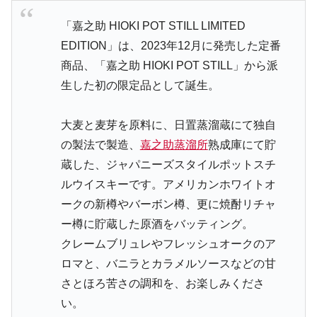
「嘉之助 HIOKI POT STILL LIMITED
EDITION」は、2023年12月に発売した定番
商品、「嘉之助 HIOKI POT STILL」から派
生した初の限定品として誕生。
大麦と麦芽を原料に、日置蒸溜蔵にて独自
の製法で製造、
嘉之助蒸溜所
熟成庫にて貯
蔵した、ジャパニーズスタイルポットスチ
ルウイスキーです。アメリカンホワイトオ
ークの新樽やバーボン樽、更に焼酎リチャ
ー樽に貯蔵した原酒をバッティング。
クレームブリュレやフレッシュオークのア
ロマと、バニラとカラメルソースなどの甘
さとほろ苦さの調和を、お楽しみくださ
い。