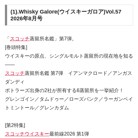
(1).
Whisky Galore(ウイスキーガロア)Vol.57
2026年8月号
「
スコッチ
蒸留所名鑑」第7弾。
[巻頭特集]
ウイスキーの原点、シングルモルト蒸留所の現在地を知る
――
スコッチ
蒸留所名鑑 第7弾 イアンマクロード／アンガス
ダンディ
ボトラーズ出身の2社が所有する6蒸留所を一挙紹介！
グレンゴイン／タムドゥー／ローズバンク／ラーガンベイ
トミントール／グレンカダム
[第2特集]
スコッチウイスキー
最前線2026 第1弾