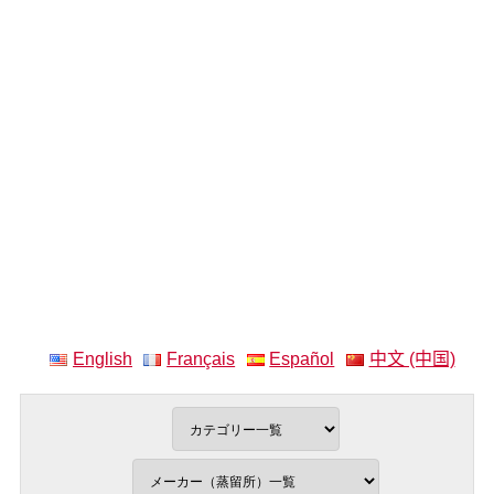
English
Français
Español
中文 (中国)