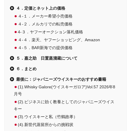
４．定価とネット上の価格
４-１．メーカー希望小売価格
４-２．メルカリでの転売価格
4-３．ヤフーオークション落札価格
４-４．楽天、ヤフーショッピング、Amazon
４-５．BAR新海での提供価格
５．嘉之助 日置蒸溜蔵について
６．まとめ
最後に：ジャパニーズウイスキーのおすすめ書籍
(1).Whisky Galore(ウイスキーガロア)Vol.57 2026年8
月号
(2).ビジネスに効く教養としてのジャパニーズウイス
キー
(3).ウイスキーと私（竹鶴政孝）
(4).新世代蒸留所からの挑戦状