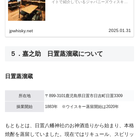
イトで紹介しているジャパニーズウィスキー
をはじめ、国産のジンやビールなども取扱
い。オリジナルカクテル、フレッシュフルー
ツカクテルなども人気。食事も豊富で1件目
からも利用可能。
2025.01.31
jpwhisky.net
５．嘉之助 日置蒸溜蔵について
日置蒸溜蔵
所在地
〒899-3101鹿児島県日置市日吉町日置3309
操業開始
1883年 ※ウイスキー蒸留開始は2020年
もともとは、日置八幡神社のお神酒造りから始まり、本格
焼酎を蒸留していました。現在ではリキュール、スピリッ