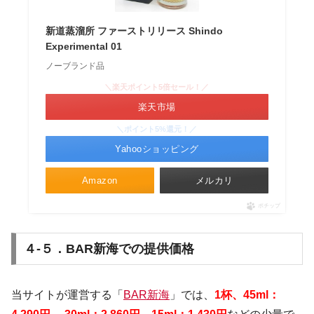
新道蒸溜所 ファーストリリース Shindo
Experimental 01
ノーブランド品
＼楽天ポイント5倍セール！／
楽天市場
＼ポイント5%還元！／
Yahooショッピング
Amazon
メルカリ
ポチップ
４-５．BAR新海での提供価格
当サイトが運営する「
BAR新海
」では、
1
杯、
45ml：