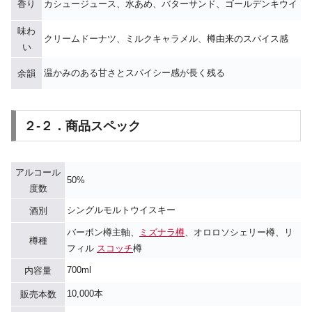
香り
カシュージュース、水あめ、バターサンド、ゴールデンキウイ
味わ
クリームドーナツ、ミルクキャラメル、樽由来のスパイス感
い
温かみのある甘さとスパイシー感が長く残る
余韻
２-２．商品スペック
アルコール
50%
度数
シングルモルトウイスキー
酒別
バーボン樽主軸、
ミズナラ樽
、オロロソシェリー樽、リ
樽種
フィル
スコッチ
樽
700ml
内容量
10,000本
販売本数