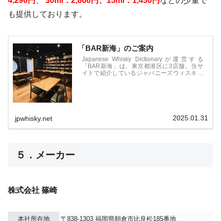
4,290円
、
30ml：2,860円、15ml：1,430円
などの少量で
も提供しております。
「BAR新海」のご案内
Japanese Whisky Dictionaryが運営する
「BAR新海」は、東京都港区に3店舗。当サ
イトで紹介しているジャパニーズウィスキー
をはじめ、国産のジンやビールなども取扱
い。オリジナルカクテル、フレッシュフルー
ツカクテルなども人気。食事も豊富で1件目
からも利用可能。
2025.01.31
jpwhisky.net
５．
メーカー
株式会社 篠崎
本社所在地
〒838-1303 福岡県朝倉市比良松185番地