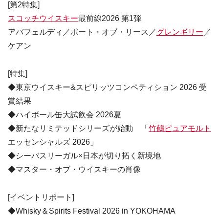
[第2特集]
スコッチウイスキー
最前線2026 第1弾
アバフェルディ／ポート・オブ・リース／
グレンギリー
／
ケアン
[特集]
◆東京ウイスキー&スピリッツコンペティション 2026 受
賞結果
◆ハイボール缶大試飲会 2026夏
◆新たなリミテッドシリーズが始動 「
竹鶴ピュアモルト
エッセンシャルズ 2026」
◆シーバスリーガル×日本が切り拓く新境地
◆マスター・オブ・ウイスキーの肖像
[イベントリポート]
◆Whisky＆Spirits Festival 2026 in YOKOHAMA