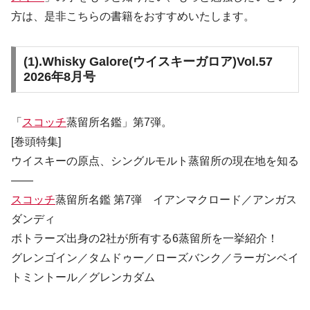
方は、是非こちらの書籍をおすすめいたします。
(1).
Whisky Galore(ウイスキーガロア)Vol.57
2026年8月号
「
スコッチ
蒸留所名鑑」第7弾。
[巻頭特集]
ウイスキーの原点、シングルモルト蒸留所の現在地を知る
――
スコッチ
蒸留所名鑑 第7弾 イアンマクロード／アンガス
ダンディ
ボトラーズ出身の2社が所有する6蒸留所を一挙紹介！
グレンゴイン／タムドゥー／ローズバンク／ラーガンベイ
トミントール／グレンカダム