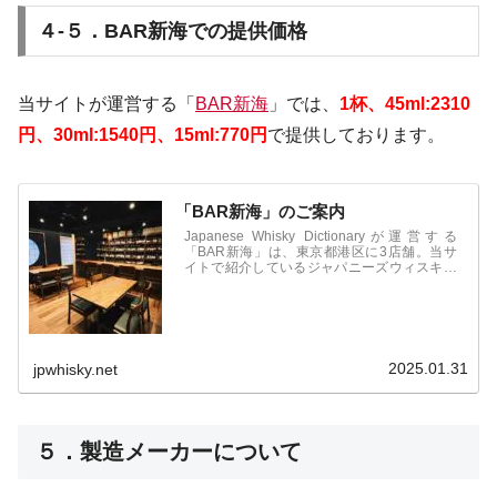
４-５．BAR新海での提供価格
当サイトが運営する「
BAR新海
」では、
1杯、45ml:2310
円、30ml:1540円、15ml:770円
で提供しております。
「BAR新海」のご案内
Japanese Whisky Dictionaryが運営する
「BAR新海」は、東京都港区に3店舗。当サ
イトで紹介しているジャパニーズウィスキー
をはじめ、国産のジンやビールなども取扱
い。オリジナルカクテル、フレッシュフルー
ツカクテルなども人気。食事も豊富で1件目
からも利用可能。
2025.01.31
jpwhisky.net
５．製造メーカーについて