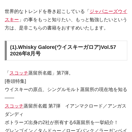
世界的なトレンドを巻き起こしている「
ジャパニーズウイ
スキー
」の事をもっと知りたい、もっと勉強したいという
方は、是非こちらの書籍をおすすめいたします。
(1).
Whisky Galore(ウイスキーガロア)Vol.57
2026年8月号
「
スコッチ
蒸留所名鑑」第7弾。
[巻頭特集]
ウイスキーの原点、シングルモルト蒸留所の現在地を知る
――
スコッチ
蒸留所名鑑 第7弾 イアンマクロード／アンガス
ダンディ
ボトラーズ出身の2社が所有する6蒸留所を一挙紹介！
グレンゴイン／タムドゥー／ローズバンク／ラーガンベイ