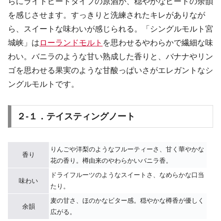
らにライトピートタイプの原酒が、穏やかなピートの余韻
を感じさせます。すっきりと洗練されたキレがありなが
ら、スイートな味わいが感じられる。「シングルモルト宮
城峡」は
ローランドモルト
を思わせるやわらかで繊細な味
わい。バニラのような甘い熟成した香りと、バナナやリン
ゴを思わせる果実のような甘酸っぱいさがエレガントなシ
ングルモルトです。
２-１．テイスティングノート
りんごや洋梨のようなフルーティーさ、甘く華やかな
香り
花の香り。樽由来のやわらかいバニラ香。
ドライフルーツのようなスイートさ、なめらかな口当
味わい
たり。
麦の甘さ、ほのかなビター感。穏やかな樽香が優しく
余韻
広がる。