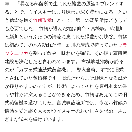
年。 「異なる蒸留所で生まれた複数の原酒をブレンドす
ることで、ウイスキーはより味わい深く豊かになる」とい
う信念を抱く
竹鶴政孝
にとって、第二の蒸留所はどうして
も必要でした。 竹鶴が選んだ地は仙台・宮城峡。広瀬川
と新川というふたつの清流に恵まれた緑豊かな峡谷。竹鶴
は初めてこの地を訪れた時、新川の清流で持っていた
ブラ
ックニッカ
を割って飲み、味わいを確認。その場で蒸留所
建設を決定したと言われています。 宮城峡蒸溜所が誇る
のが
「カフェ式連続式蒸留機」
。 導入当時、すでに旧式
とされていた蒸留機です。旧式だからこそ雑味となる成分
が残りやすいのですが、技術によってそれを原料本来の香
りや甘みに変えることができるため、竹鶴はあえてこの旧
式蒸留機を選びました。宮城峡蒸溜所では、今なお竹鶴の
情熱を受け継ぐ人々がウイスキーのおいしさを求め、さま
ざまな試みを続けています。