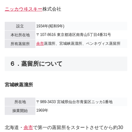
ニッカウヰスキー
株式会社
設立
1934年(昭和9年)
〒107-8616 東京都港区南青山5丁目4番31号
本社所在地
余市
蒸溜所、宮城峡蒸溜所、ベンネヴィス蒸留所
所有蒸留所
６．蒸留所について
宮城峡蒸溜所
所在地
〒989-3433 宮城県仙台市青葉区ニッカ1番地
1969年
操業開始
北海道・
余市
で第一の蒸留所をスタートさせてから約30