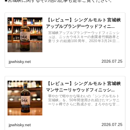
■宮城峡に関するその他の記事も是非ご覧ください。
【レビュー】シングルモルト宮城峡
アップルブランデーウッドフィニ...
宮城峡アップルブランデーウッドフィニッシ
ュは、ニッカウヰスキーの創業者竹鶴政孝と
妻リタの結婚100周年、2020年3月24日発
売。限定6,700本。アップルブランデーを28
年以上熟成させていた樽で約6か月間さらに
熟成。フルーティさとアップルブランデーの
甘さが相まった甘い香りとそれでいて爽やか
2026.07.25
jpwhisky.net
な甘さとやわらかなウッディの渋みが調和。
【レビュー】シングルモルト宮城峡
マンサニーリャウッドフィニッシ...
華やかで軽やかな味わいの「シングルモルト
宮城峡」を、50年間使用され続けたマンサニ
ーリャ樽でさらに熟成させ、まろやかな甘さ
とやわらかな苦みが調和した味わいが特長。
ドライフルーツや、ココナッツ、ミルクチョ
コレートを思わせる甘い香りに加え、樽由来
の少しほろ苦い余韻を楽しめる
2026.07.25
jpwhisky.net