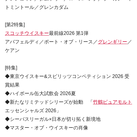
トミントール／グレンカダム
[第2特集]
スコッチウイスキー
最前線2026 第1弾
アバフェルディ／ポート・オブ・リース／
グレンギリー
／
ケアン
[特集]
◆東京ウイスキー&スピリッツコンペティション 2026 受
賞結果
◆ハイボール缶大試飲会 2026夏
◆新たなリミテッドシリーズが始動 「
竹鶴ピュアモルト
エッセンシャルズ 2026」
◆シーバスリーガル×日本が切り拓く新境地
◆マスター・オブ・ウイスキーの肖像