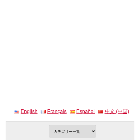
English
Français
Español
中文 (中国)