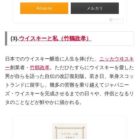
Amazon
メルカリ
ポチップ
(3).
ウイスキーと私（竹鶴政孝）
日本でのウイスキー醸造に人生を捧げた、
ニッカウヰスキ
ー
創業者・
竹鶴政孝
。ただひたすらにウイスキーを愛した
男が自らを語った自伝の改訂復刻版。若き日、単身スコッ
トランドに留学し、幾多の苦難を乗り越えてジャパニー
ズ・ウイスキーを完成させるまでの日々や、伴侶となるリ
タのことなどが鮮やかに描かれる。