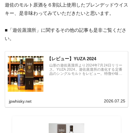
遊佐のモルト原酒を６割以上使用したブレンデッドウイス
キー、是非味わってみていただきたいと思います。
■「遊佐蒸溜所」に関するその他の記事も是非ご覧くださ
い。
【レビュー】YUZA 2024
山形の遊佐蒸溜所より2024年7月24日リリー
ス。YUZA 2024。遊佐蒸溜所の進化する定番
品のシングルモルトをレビュー。特徴や味わ
い、商品情報などを紹介。価格は13,750円(税
込)。
2026.07.25
jpwhisky.net