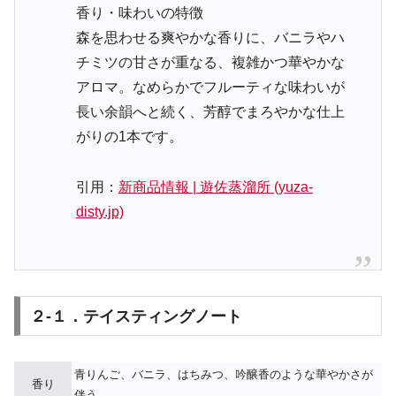
香り・味わいの特徴
森を思わせる爽やかな香りに、バニラやハ
チミツの甘さが重なる、複雑かつ華やかな
アロマ。なめらかでフルーティな味わいが
長い余韻へと続く、芳醇でまろやかな仕上
がりの1本です。
引用：
新商品情報 | 遊佐蒸溜所 (yuza-
disty.jp)
２-１．テイスティングノート
青りんご、バニラ、はちみつ、吟醸香のような華やかさが
香り
伴う