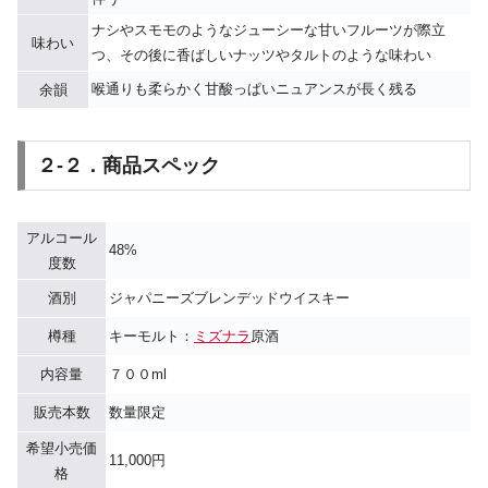
ナシやスモモのようなジューシーな甘いフルーツが際立
味わい
つ、その後に香ばしいナッツやタルトのような味わい
喉通りも柔らかく甘酸っぱいニュアンスが長く残る
余韻
２-２．商品スペック
アルコール
48%
度数
酒別
ジャパニーズブレンデッドウイスキー
樽種
キーモルト：
ミズナラ
原酒
内容量
７００ml
販売本数
数量限定
希望小売価
11,000円
格