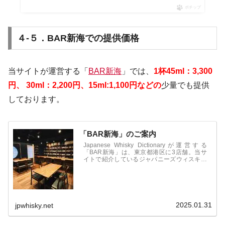
ポチップ
４-５．BAR新海での提供価格
当サイトが運営する「
BAR新海
」では、
1
杯45ml：3,300
円、
30ml：2,200円、15ml:1,100円などの
少量でも提供
しております。
「BAR新海」のご案内
Japanese Whisky Dictionaryが運営する
「BAR新海」は、東京都港区に3店舗。当サ
イトで紹介しているジャパニーズウィスキー
をはじめ、国産のジンやビールなども取扱
い。オリジナルカクテル、フレッシュフルー
ツカクテルなども人気。食事も豊富で1件目
からも利用可能。
2025.01.31
jpwhisky.net