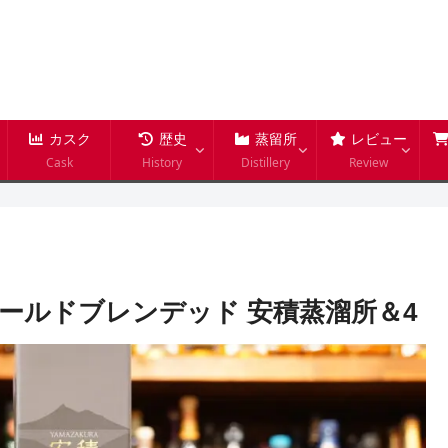
カスク
歴史
蒸留所
レビュー
Cask
History
Distillery
Review
ワールドブレンデッド 安積蒸溜所＆4