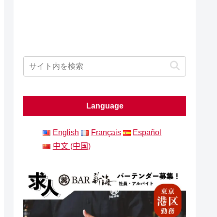
Language
English
Français
Español
中文 (中国)