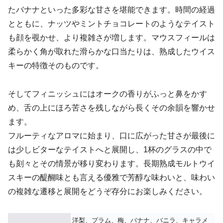
たバナナといった多彩な甘さを堪能できます。時間の経過
とともに、ナッツやミントチョコレートのようなテイスト
も顔を覗かせ、より複雑さが増します。マウスフィールは
柔らかく角が取れた滑らかな口当たりは、熟成したウイス
キーの特徴そのものです。
そしてフィニッシュにはオークの香りがふっと鼻をかす
め、舌の上にほろ苦さを残しながら長くその余韻を響かせ
ます。
フルーティなアロマに始まり、口に広がった甘さが最後に
は少しビターなテイストへと展開し、1杯のグラスの中で
も刻々とその情景が移り変わります。長期熟成モルトウイ
スキーの醍醐味とも言える優雅で芳醇な味わいと、味わい
の複雑な遷移と展開をどうぞ存分にお楽しみください。
洋梨、プラム、梅、バナナ、バニラ、キャラメ