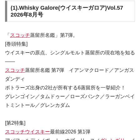
(1).
Whisky Galore(ウイスキーガロア)Vol.57
2026年8月号
「
スコッチ
蒸留所名鑑」第7弾。
[巻頭特集]
ウイスキーの原点、シングルモルト蒸留所の現在地を知る
――
スコッチ
蒸留所名鑑 第7弾 イアンマクロード／アンガス
ダンディ
ボトラーズ出身の2社が所有する6蒸留所を一挙紹介！
グレンゴイン／タムドゥー／ローズバンク／ラーガンベイ
トミントール／グレンカダム
[第2特集]
スコッチウイスキー
最前線2026 第1弾