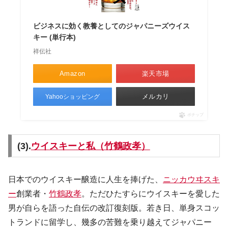
ビジネスに効く教養としてのジャパニーズウイス
キー (単行本)
祥伝社
Amazon
楽天市場
メルカリ
Yahooショッピング
ポチップ
(3).
ウイスキーと私（竹鶴政孝）
日本でのウイスキー醸造に人生を捧げた、
ニッカウヰスキ
ー
創業者・
竹鶴政孝
。ただひたすらにウイスキーを愛した
男が自らを語った自伝の改訂復刻版。若き日、単身スコッ
トランドに留学し、幾多の苦難を乗り越えてジャパニー