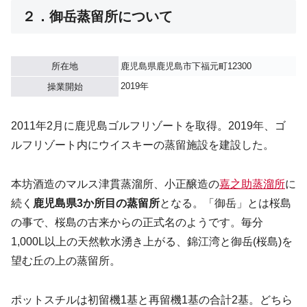
２．御岳蒸留所について
所在地
鹿児島県鹿児島市下福元町12300
2019年
操業開始
2011年2月に鹿児島ゴルフリゾートを取得。2019年、ゴ
ルフリゾート内にウイスキーの蒸留施設を建設した。
本坊酒造のマルス津貫蒸溜所、小正醸造の
嘉之助蒸溜所
に
続く
鹿児島県3か所目の蒸留所
となる。「御岳」とは桜島
の事で、桜島の古来からの正式名のようです。毎分
1,000L以上の天然軟水湧き上がる、錦江湾と御岳(桜島)を
望む丘の上の蒸留所。
ポットスチルは初留機1基と再留機1基の合計2基。どちら