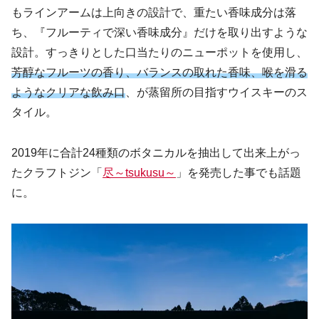
もラインアームは上向きの設計で、重たい香味成分は落
ち、『フルーティで深い香味成分』だけを取り出すような
設計。すっきりとした口当たりのニューポットを使用し、
芳醇なフルーツの香り、バランスの取れた香味、喉を滑る
ようなクリアな飲み口
、が蒸留所の目指すウイスキーのス
タイル。
2019年に合計24種類のボタニカルを抽出して出来上がっ
たクラフトジン「
尽～tsukusu～
」を発売した事でも話題
に。