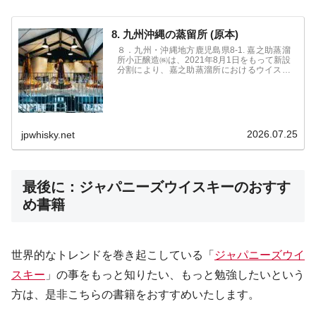
8. 九州沖縄の蒸留所 (原本)
８．九州・沖縄地方鹿児島県8-1. 嘉之助蒸溜
所小正醸造㈱は、2021年8月1日をもって新設
分割により、嘉之助蒸溜所におけるウイスキ
ー製造事業を「小正嘉之助蒸溜所株式会社」
へ承継させました。鹿児島県の小正酒造は、
1883年に創業した本格焼酎...
2026.07.25
jpwhisky.net
最後に：ジャパニーズウイスキーのおすす
め書籍
世界的なトレンドを巻き起こしている「
ジャパニーズウイ
スキー
」の事をもっと知りたい、もっと勉強したいという
方は、是非こちらの書籍をおすすめいたします。