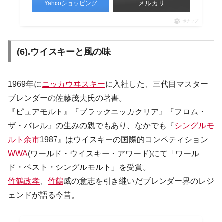
メルカリ
Yahooショッピング
ポチップ
(6).ウイスキーと風の味
1969年に
ニッカウヰスキー
に入社した、三代目マスター
ブレンダーの佐藤茂夫氏の著書。
『ピュアモルト』『ブラックニッカクリア』『フロム・
ザ・バレル』の生みの親でもあり、なかでも『
シングルモ
ルト余市
1987』はウイスキーの国際的コンペティション
WWA
(ワールド・ウイスキー・アワード)にて「ワール
ド・ベスト・シングルモルト」を受賞。
竹鶴政孝
、
竹鶴
威の意志を引き継いだブレンダー界のレジ
ェンドが語る今昔。