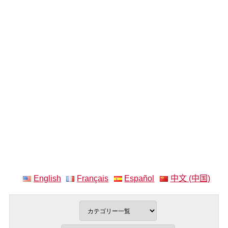
English
Français
Español
中文 (中国)