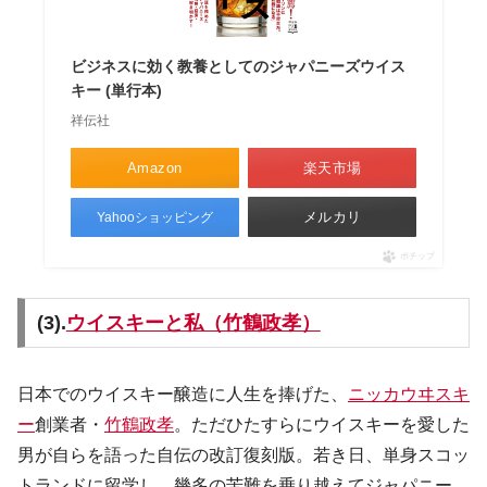
ビジネスに効く教養としてのジャパニーズウイス
キー (単行本)
祥伝社
Amazon
楽天市場
メルカリ
Yahooショッピング
ポチップ
(3).
ウイスキーと私（竹鶴政孝）
日本でのウイスキー醸造に人生を捧げた、
ニッカウヰスキ
ー
創業者・
竹鶴政孝
。ただひたすらにウイスキーを愛した
男が自らを語った自伝の改訂復刻版。若き日、単身スコッ
トランドに留学し、幾多の苦難を乗り越えてジャパニー