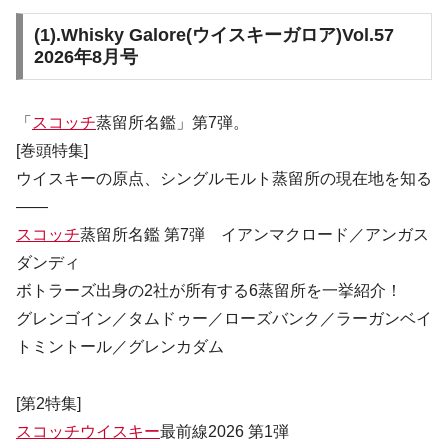
(1).
Whisky Galore(ウイスキーガロア)Vol.57
2026年8月号
「
スコッチ
蒸留所名鑑」第7弾。
[巻頭特集]
ウイスキーの原点、シングルモルト蒸留所の現在地を知る
――
スコッチ
蒸留所名鑑 第7弾 イアンマクロード／アンガス
ダンディ
ボトラーズ出身の2社が所有する6蒸留所を一挙紹介！
グレンゴイン／タムドゥー／ローズバンク／ラーガンベイ
トミントール／グレンカダム
[第2特集]
スコッチウイスキー
最前線2026 第1弾