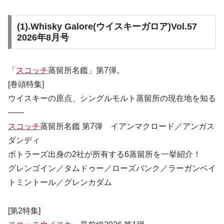
(1).
Whisky Galore(ウイスキーガロア)Vol.57
2026年8月号
「
スコッチ
蒸留所名鑑」第7弾。
[巻頭特集]
ウイスキーの原点、シングルモルト蒸留所の現在地を知る
――
スコッチ
蒸留所名鑑 第7弾 イアンマクロード／アンガス
ダンディ
ボトラーズ出身の2社が所有する6蒸留所を一挙紹介！
グレンゴイン／タムドゥー／ローズバンク／ラーガンベイ
トミントール／グレンカダム
[第2特集]