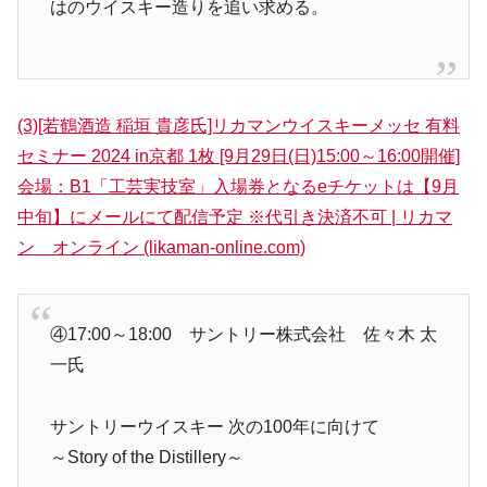
はのウイスキー造りを追い求める。
(3)[若鶴酒造 稲垣 貴彦氏]リカマンウイスキーメッセ 有料
セミナー 2024 in京都 1枚 [9月29日(日)15:00～16:00開催]
会場：B1「工芸実技室」入場券となるeチケットは【9月
中旬】にメールにて配信予定 ※代引き決済不可 | リカマ
ン オンライン (likaman-online.com)
④17:00～18:00 サントリー株式会社 佐々木 太
一氏
サントリーウイスキー 次の100年に向けて
～Story of the Distillery～