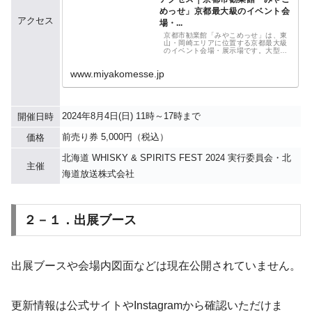
めっせ」京都最大級のイベント会
アクセス
場・...
京都市勧業館「みやこめっせ」は、東
山・岡崎エリアに位置する京都最大級
のイベント会場・展示場です。大型の
駐車場完備。「京都駅」から約27分。
地下鉄東西線「東山駅」より徒歩約8
www.miyakomesse.jp
分。市バスでもお越しいただけます。
2024年8月4日(日) 11時～17時まで
開催日時
前売り券 5,000円（税込）
価格
北海道 WHISKY & SPIRITS FEST 2024 実行委員会・北
主催
海道放送株式会社
２－１．出展ブース
出展ブースや会場内図面などは現在公開されていません。
更新情報は公式サイトやInstagramから確認いただけま