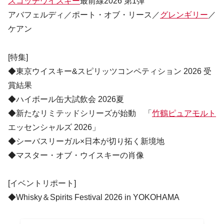
スコッチウイスキー
最前線2026 第1弾
アバフェルディ／ポート・オブ・リース／
グレンギリー
／
ケアン
[特集]
◆東京ウイスキー&スピリッツコンペティション 2026 受
賞結果
◆ハイボール缶大試飲会 2026夏
◆新たなリミテッドシリーズが始動 「
竹鶴ピュアモルト
エッセンシャルズ 2026」
◆シーバスリーガル×日本が切り拓く新境地
◆マスター・オブ・ウイスキーの肖像
[イベントリポート]
◆Whisky＆Spirits Festival 2026 in YOKOHAMA