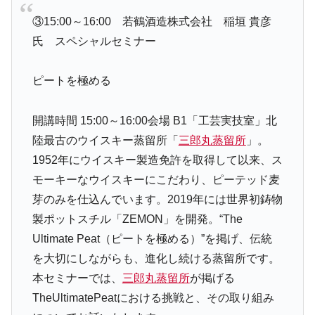
③15:00～16:00 若鶴酒造株式会社 稲垣 貴彦
氏 スペシャルセミナー
ピートを極める
開講時間 15:00～16:00
会場 B1「工芸実技室」
北
陸最古のウイスキー蒸留所「
三郎丸蒸留所
」。
1952年にウイスキー製造免許を取得して以来、ス
モーキーなウイスキーにこだわり、ピーテッド麦
芽のみを仕込んでいます。2019年には世界初鋳物
製ポットスチル「ZEMON」を開発。“The
Ultimate Peat（ピートを極める）”を掲げ、伝統
を大切にしながらも、進化し続ける蒸留所です。
本セミナーでは、
三郎丸蒸留所
が掲げる
TheUltimatePeatにおける挑戦と、その取り組み