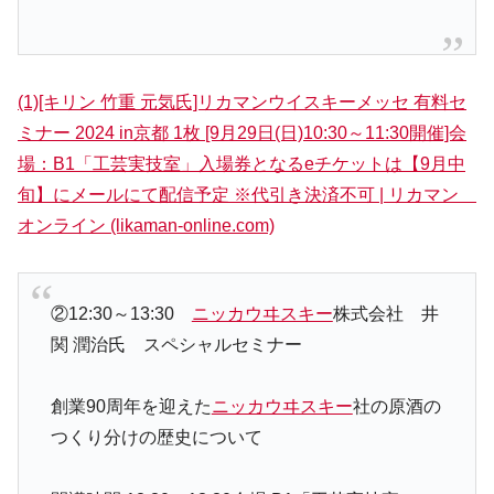
(1)[キリン 竹重 元気氏]リカマンウイスキーメッセ 有料セ
ミナー 2024 in京都 1枚 [9月29日(日)10:30～11:30開催]会
場：B1「工芸実技室」入場券となるeチケットは【9月中
旬】にメールにて配信予定 ※代引き決済不可 | リカマン
オンライン (likaman-online.com)
②12:30～13:30
ニッカウヰスキー
株式会社 井
関 潤治氏 スペシャルセミナー
創業90周年を迎えた
ニッカウヰスキー
社の原酒の
つくり分けの歴史について