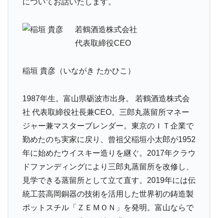
についてお話いたします。
若鶴酒造株式会社
代表取締役CEO
稲垣 貴彦（いながき たかひこ）
1987年⽣。富⼭県砺波市出⾝。 若鶴酒造株式会
社 代表取締役社長兼CEO。三郎丸蒸留所マネー
ジャー兼マスターブレンダー。東京のＩＴ企業で
勤めたのち実家に戻り、曾祖⽗稲垣⼩太郎が1952
年に始めたウイスキー造りを継ぐ。2017年クラウ
ドファンディングにより三郎丸蒸留所を改修し、
見学できる蒸留所として⽴て直す。2019年には伝
統⼯芸⾼岡銅器の技術を活⽤した世界初の鋳造製
ポットスチル「ＺＥＭＯＮ」を発明。富⼭ならで