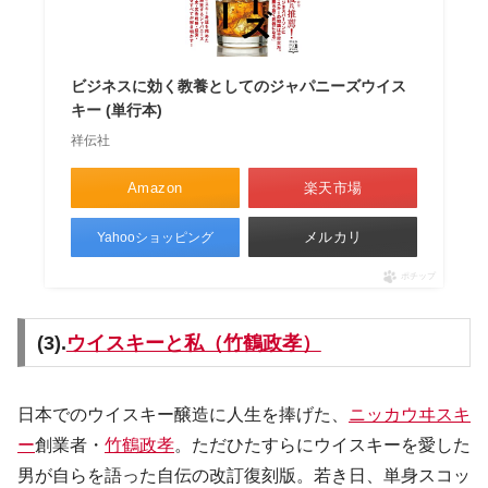
ビジネスに効く教養としてのジャパニーズウイス
キー (単行本)
祥伝社
Amazon
楽天市場
メルカリ
Yahooショッピング
ポチップ
(3).
ウイスキーと私（竹鶴政孝）
日本でのウイスキー醸造に人生を捧げた、
ニッカウヰスキ
ー
創業者・
竹鶴政孝
。ただひたすらにウイスキーを愛した
男が自らを語った自伝の改訂復刻版。若き日、単身スコッ