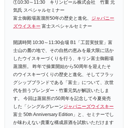
①10:30～11:30 キリンビール株式会社 竹重 元
気氏 スペシャルセミナー
富士御殿場蒸溜所50年の歴史と進化、
ジャパニー
ズウイスキー
富士スペシャルセミナー
開講時間 10:30～11:30
会場 B1「工芸実技室」
富
士山の麓の地で、その自然の恵みを最大限に活か
したウイスキーづくりを行う、キリン富士御殿場
蒸溜所。 昨年で操業開始から50周年を迎えたそ
のウイスキーづくりの歴史と進化、そしてフラッ
グシップブランドである「富士」について、次世
代を担うブレンダー・竹重元気が解説いたしま
す。 今回は蒸留所の50周年を記念して今夏発売
した「シングルグレーン
ジャパニーズウイスキー
富士 50th Anniversary Edition」と、セミナーでし
か味わえない貴重な構成原酒を試飲いただけます