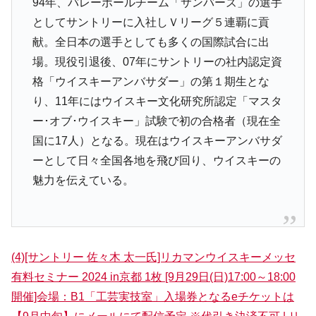
94年、バレーボールチーム「サンバーズ」の選手
としてサントリーに入社しＶリーグ５連覇に貢
献。全日本の選手としても多くの国際試合に出
場。現役引退後、07年にサントリーの社内認定資
格「ウイスキーアンバサダー」の第１期生とな
り、11年にはウイスキー文化研究所認定「マスタ
ー･オブ･ウイスキー」試験で初の合格者（現在全
国に17人）となる。現在はウイスキーアンバサダ
ーとして日々全国各地を飛び回り、ウイスキーの
魅力を伝えている。
(4)[サントリー 佐々木 太一氏]リカマンウイスキーメッセ
有料セミナー 2024 in京都 1枚 [9月29日(日)17:00～18:00
開催]会場：B1「工芸実技室」入場券となるeチケットは