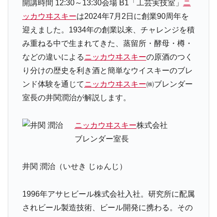
開講時間 12:30～13:30
会場 B1「工芸実技室」
ニ
ッカウヰスキー
は2024年7月2日に創業90周年を
迎えました。1934年の創業以来、チャレンジを積
み重ねる中で生まれてきた、蒸留所・酵母・樽・
などの違いによる
ニッカウヰスキー
の原酒のつく
り分けの歴史を利き酒と簡単なウイスキーのブレ
ンド体験を通じて
ニッカウヰスキー
㈱ブレンダー
室長の井関潤治が解説します。
ニッカウヰスキー
株式会社
ブレンダー室長
井関 潤治（いせき じゅんじ）
1996年アサヒビール株式会社入社。研究所に配属
されビール製造技術、ビール開発に携わる。その