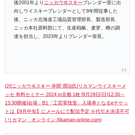
後2001年より
ニッカウヰスキー
ブレンダー室に出
向しウイスキーブレンダーとして9年間従事した
後、ニッカ北海道工場品質管理部長、製造部長、
ニッカ本社原料部にて、生産戦略、麦芽、樽の調
達を担当し、2023年よりブレンダー室長。
(2)[ニッカウヰスキー 井関 潤治氏]リカマンウイスキーメ
ッセ 有料セミナー 2024 in京都 1枚 [9月29日(日)12:30～
13:30開催]会場：B1「工芸実技室」入場券となるeチケッ
トは【9月中旬】にメールにて配信予定 ※代引き決済不可
| リカマン オンライン (likaman-online.com)