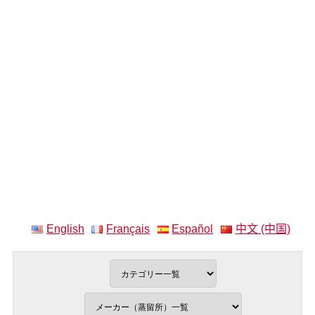
English
Français
Español
中文 (中国)