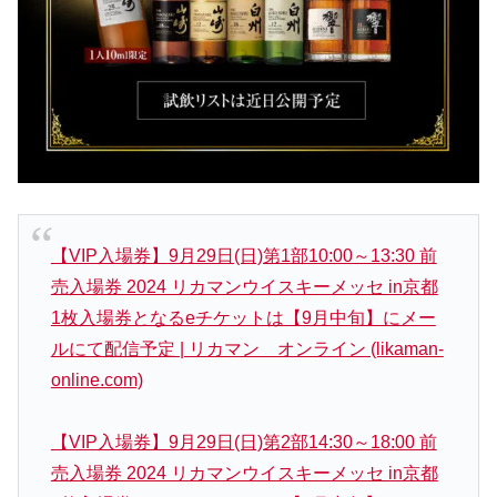
【VIP入場券】9月29日(日)第1部10:00～13:30 前
売入場券 2024 リカマンウイスキーメッセ in京都
1枚入場券となるeチケットは【9月中旬】にメー
ルにて配信予定 | リカマン オンライン (likaman-
online.com)
【VIP入場券】9月29日(日)第2部14:30～18:00 前
売入場券 2024 リカマンウイスキーメッセ in京都