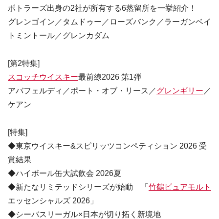
ボトラーズ出身の2社が所有する6蒸留所を一挙紹介！
グレンゴイン／タムドゥー／ローズバンク／ラーガンベイ
トミントール／グレンカダム
[第2特集]
スコッチウイスキー
最前線2026 第1弾
アバフェルディ／ポート・オブ・リース／
グレンギリー
／
ケアン
[特集]
◆東京ウイスキー&スピリッツコンペティション 2026 受
賞結果
◆ハイボール缶大試飲会 2026夏
◆新たなリミテッドシリーズが始動 「
竹鶴ピュアモルト
エッセンシャルズ 2026」
◆シーバスリーガル×日本が切り拓く新境地