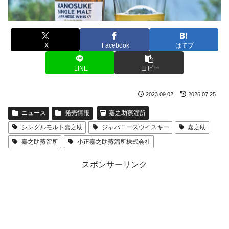
X
Facebook
はてブ
LINE
コピー
2023.09.02
2026.07.25
ニュース
発売情報
嘉之助蒸溜所
シングルモルト嘉之助
ジャパニーズウイスキー
嘉之助
嘉之助蒸留所
小正嘉之助蒸溜所株式会社
スポンサーリンク