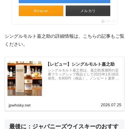
Amazon
メルカリ
ポチップ
シングルモルト嘉之助の詳細情報は、こちらの記事もご覧
ください。
【レビュー】シングルモルト嘉之助
シングルモルト嘉之助は、嘉之助蒸溜所の定
番フラッグシップ商品として2023年1月18日
発売。9,900円（税込）。ノンピート麦芽を
使用し、アメリカンホワイトオークのリチャ
ーカスクで熟成した原酒をキーに、複数の樽
をヴァッティング。
2026.07.25
jpwhisky.net
最後に：ジャパニーズウイスキーのおすす