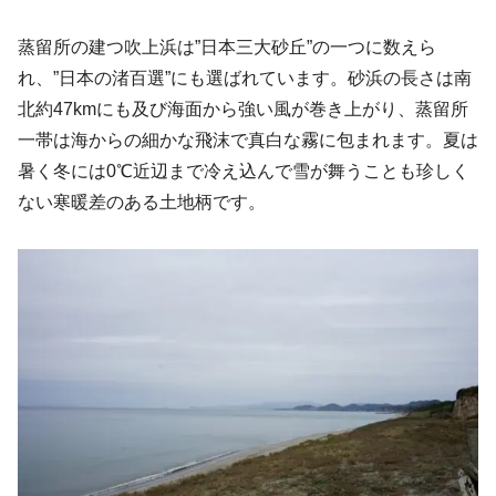
蒸留所の建つ吹上浜は”日本三大砂丘”の一つに数えら
れ、”日本の渚百選”にも選ばれています。砂浜の長さは南
北約47kmにも及び海面から強い風が巻き上がり、蒸留所
一帯は海からの細かな飛沫で真白な霧に包まれます。夏は
暑く冬には0℃近辺まで冷え込んで雪が舞うことも珍しく
ない寒暖差のある土地柄です。