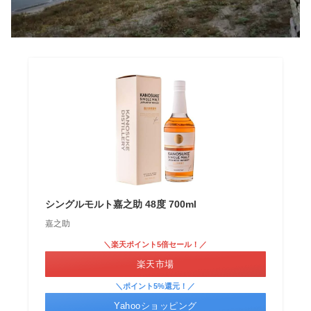
シングルモルト嘉之助 48度 700ml
嘉之助
＼楽天ポイント5倍セール！／
楽天市場
＼ポイント5%還元！／
Yahooショッピング