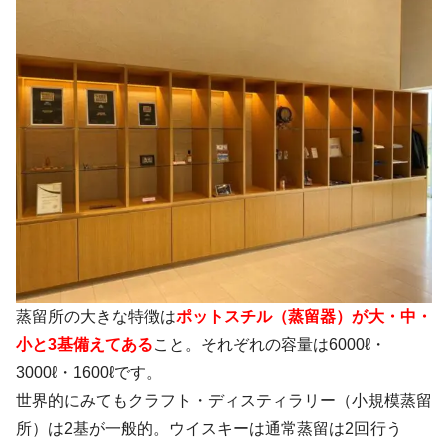
蒸留所の大きな特徴は
ポットスチル（蒸留器）が大・中・
小と3基備えてある
こと。それぞれの容量は6000ℓ・
3000ℓ・1600ℓです。
世界的にみてもクラフト・ディスティラリー（小規模蒸留
所）は2基が一般的。ウイスキーは通常蒸留は2回行う