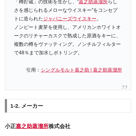
「樽貯蔵」の技術を生かし、”
嘉之助蒸溜所
らし
さを感じられるメローなウイスキー”をコンセプ
トに造られた
ジャパニーズウイスキー
。
ノンピート麦芽を使用し、アメリカンホワイトオ
ークのリチャーカスクで熟成した原酒をキーに、
複数の樽をヴァッティング。ノンチルフィルター
で48％まで加水しボトリング。
引用：
シングルモルト嘉之助 | 嘉之助蒸溜所
1-2. メーカー
小正
嘉之助蒸溜所
株式会社