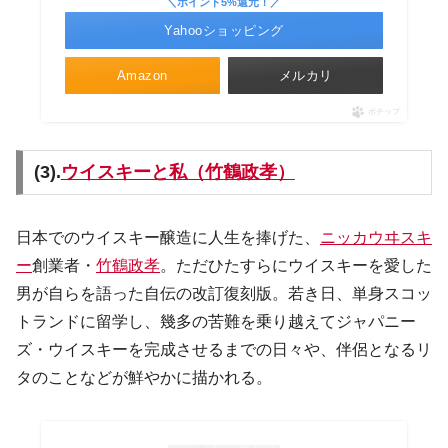
＼ポイント5%還元！／
Yahooショッピング
Amazon
メルカリ
ポチップ
(3).
ウイスキーと私（竹鶴政孝）
日本でのウイスキー醸造に人生を捧げた、
ニッカウヰスキ
ー
創業者・
竹鶴政孝
。ただひたすらにウイスキーを愛した
男が自らを語った自伝の改訂復刻版。若き日、単身スコッ
トランドに留学し、幾多の苦難を乗り越えてジャパニー
ズ・ウイスキーを完成させるまでの日々や、伴侶となるリ
タのことなどが鮮やかに描かれる。