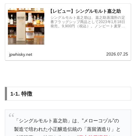
【レビュー】シングルモルト嘉之助
シングルモルト嘉之助は、嘉之助蒸溜所の定
番フラッグシップ商品として2023年1月18日
発売。9,900円（税込）。ノンピート麦芽を
使用し、アメリカンホワイトオークのリチャ
ーカスクで熟成した原酒をキーに、複数の樽
をヴァッティング。
2026.07.25
jpwhisky.net
1-1. 特徴
「シングルモルト嘉之助」は、”メローコヅル”の
製造で培われた小正醸造伝統の「蒸留酒造り」と