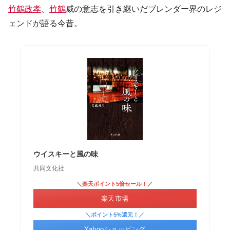
竹鶴政孝
、
竹鶴
威の意志を引き継いだブレンダー界のレジ
ェンドが語る今昔。
ウイスキーと風の味
共同文化社
＼楽天ポイント5倍セール！／
楽天市場
＼ポイント5%還元！／
Yahooショッピング