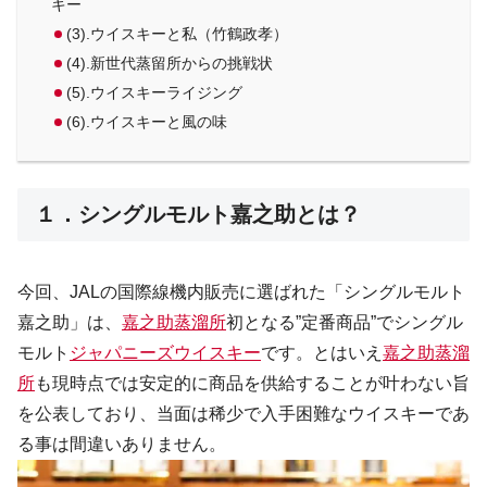
キー
(3).ウイスキーと私（竹鶴政孝）
(4).新世代蒸留所からの挑戦状
(5).ウイスキーライジング
(6).ウイスキーと風の味
１．シングルモルト嘉之助とは？
今回、JALの国際線機内販売に選ばれた「シングルモルト
嘉之助」は、
嘉之助蒸溜所
初となる”定番商品”でシングル
モルト
ジャパニーズウイスキー
です。とはいえ
嘉之助蒸溜
所
も現時点では安定的に商品を供給することが叶わない旨
を公表しており、当面は稀少で入手困難なウイスキーであ
る事は間違いありません。