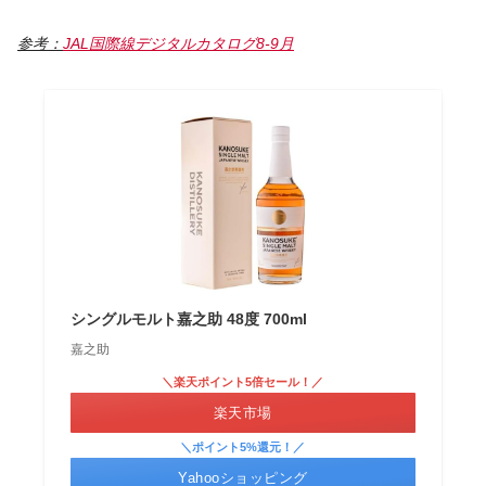
参考：
JAL国際線デジタルカタログ8-9月
シングルモルト嘉之助 48度 700ml
嘉之助
＼楽天ポイント5倍セール！／
楽天市場
＼ポイント5%還元！／
Yahooショッピング