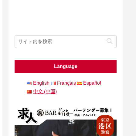
Language
English
Français
Español
中文 (中国)