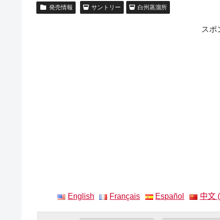
発売情報
サントリー
白州蒸溜所
スポ
English
Français
Español
中文 