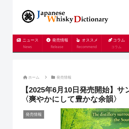
ニュース
発売情報
オススメ
コラム
News
Release
Recommend
コラム
ホーム
発売情報
【2025年6月10日発売開始】
〈爽やかにして豊かな余韻〉
発売情報