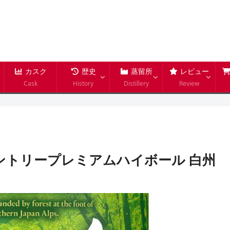
カスク
歴史
蒸留所
レビュー
Cask
History
Distillery
Review
サントリープレミアムハイボール 白州