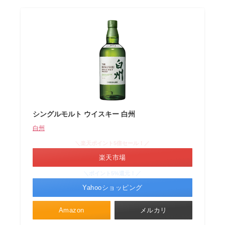
シングルモルト ウイスキー 白州
白州
＼楽天ポイント5倍セール！／
楽天市場
＼ポイント5%還元！／
Yahooショッピング
Amazon
メルカリ