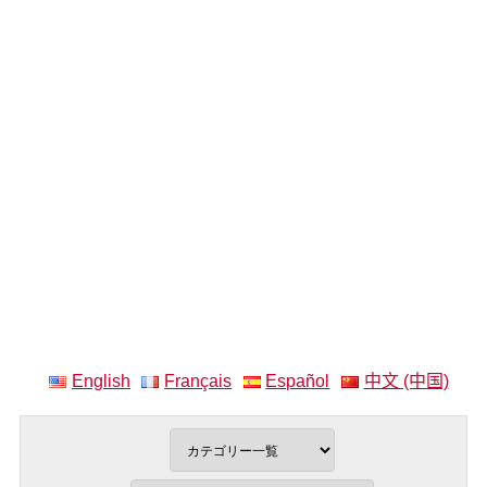
English
Français
Español
中文 (中国)