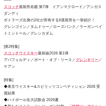
――
スコッチ
蒸留所名鑑 第7弾 イアンマクロード／アンガス
ダンディ
ボトラーズ出身の2社が所有する6蒸留所を一挙紹介！
グレンゴイン／タムドゥー／ローズバンク／ラーガンベイ
トミントール／グレンカダム
[第2特集]
スコッチウイスキー
最前線2026 第1弾
アバフェルディ／ポート・オブ・リース／
グレンギリー
／
ケアン
[特集]
◆東京ウイスキー&スピリッツコンペティション 2026 受
賞結果
◆ハイボール缶大試飲会 2026夏