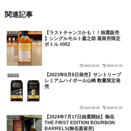
関連記事
【ラストチャンスかも！！抽選販売
発売情報
】シングルモルト嘉之助 蒸留所限定
ボトル #002
2022.03.01
2026.07.25
【2023年8月8日発売】サントリープ
発売情報
レミアムハイボール山崎 数量限定発
売
2023.05.30
2026.07.25
【2024年7月17日抽選開始】御岳
発売情報
THE FIRST EDITION BOURBON
BARRELS(御岳蒸留所)