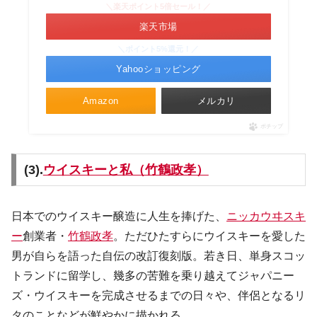
＼楽天ポイント5倍セール！／
楽天市場
＼ポイント5%還元！／
Yahooショッピング
Amazon
メルカリ
ポチップ
(3).
ウイスキーと私（竹鶴政孝）
日本でのウイスキー醸造に人生を捧げた、
ニッカウヰスキ
ー
創業者・
竹鶴政孝
。ただひたすらにウイスキーを愛した
男が自らを語った自伝の改訂復刻版。若き日、単身スコッ
トランドに留学し、幾多の苦難を乗り越えてジャパニー
ズ・ウイスキーを完成させるまでの日々や、伴侶となるリ
タのことなどが鮮やかに描かれる。