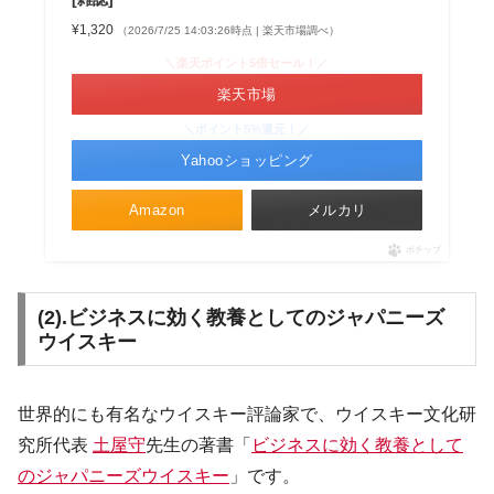
¥1,320
（2026/7/25 14:03:26時点 | 楽天市場調べ）
＼楽天ポイント5倍セール！／
楽天市場
＼ポイント5%還元！／
Yahooショッピング
Amazon
メルカリ
ポチップ
(2).ビジネスに効く教養としてのジャパニーズ
ウイスキー
世界的にも有名なウイスキー評論家で、ウイスキー文化研
究所代表
土屋守
先生の著書「
ビジネスに効く教養として
のジャパニーズウイスキー
」です。