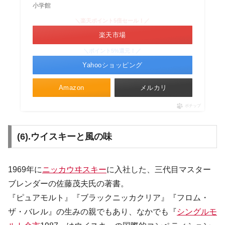
小学館
＼楽天ポイント5倍セール！／
楽天市場
＼ポイント5%還元！／
Yahooショッピング
Amazon
メルカリ
ポチップ
(6).ウイスキーと風の味
1969年に
ニッカウヰスキー
に入社した、三代目マスター
ブレンダーの佐藤茂夫氏の著書。
『ピュアモルト』『ブラックニッカクリア』『フロム・
ザ・バレル』の生みの親でもあり、なかでも『
シングルモ