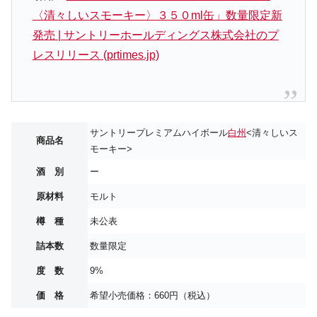
〈清々しいスモーキー〉３５０ml缶」数量限定新
発売 | サントリーホールディングス株式会社のプ
レスリリース (prtimes.jp)
サントリープレミアムハイボール
白州
<清々しいス
商品名
モーキー>
酒 別
ー
原材料
モルト
樽 種
未公表
詰本数
数量限定
度 数
9%
価 格
希望小売価格：660円（税込）