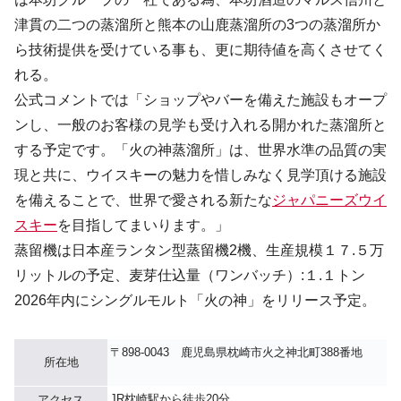
津貫の二つの蒸溜所と熊本の山鹿蒸溜所の3つの蒸溜所か
ら技術提供を受けている事も、更に期待値を高くさせてく
れる。
公式コメントでは「ショップやバーを備えた施設もオープ
ンし、一般のお客様の見学も受け入れる開かれた蒸溜所と
する予定です。「火の神蒸溜所」は、世界水準の品質の実
現と共に、ウイスキーの魅力を惜しみなく見学頂ける施設
を備えることで、世界で愛される新たな
ジャパニーズウイ
スキー
を目指してまいります。」
蒸留機は日本産ランタン型蒸留機2機、生産規模１７.５万
リットルの予定、麦芽仕込量（ワンバッチ）:１.１トン
2026年内にシングルモルト「火の神」をリリース予定。
〒898-0043 鹿児島県枕崎市火之神北町388番地
所在地
JR枕崎駅から徒歩20分
アクセス