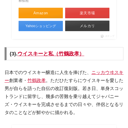
祥伝社
Amazon
楽天市場
メルカリ
Yahooショッピング
ポチップ
(3).
ウイスキーと私（竹鶴政孝）
日本でのウイスキー醸造に人生を捧げた、
ニッカウヰスキ
ー
創業者・
竹鶴政孝
。ただひたすらにウイスキーを愛した
男が自らを語った自伝の改訂復刻版。若き日、単身スコッ
トランドに留学し、幾多の苦難を乗り越えてジャパニー
ズ・ウイスキーを完成させるまでの日々や、伴侶となるリ
タのことなどが鮮やかに描かれる。