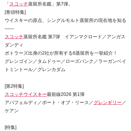
「
スコッチ
蒸留所名鑑」第7弾。
[巻頭特集]
ウイスキーの原点、シングルモルト蒸留所の現在地を知る
――
スコッチ
蒸留所名鑑 第7弾 イアンマクロード／アンガス
ダンディ
ボトラーズ出身の2社が所有する6蒸留所を一挙紹介！
グレンゴイン／タムドゥー／ローズバンク／ラーガンベイ
トミントール／グレンカダム
[第2特集]
スコッチウイスキー
最前線2026 第1弾
アバフェルディ／ポート・オブ・リース／
グレンギリー
／
ケアン
[特集]