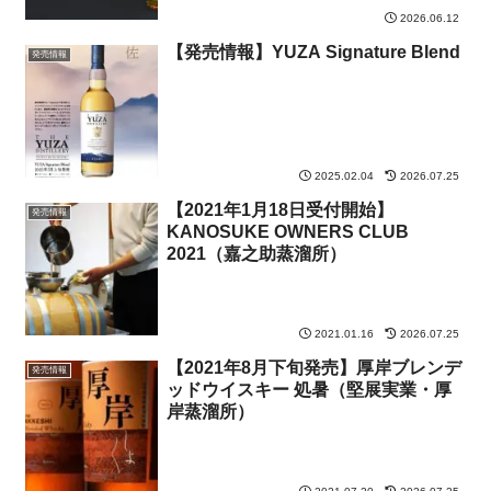
DISTILLERY～
2026.06.12
SABUROMARU×KANOSUKE」 と6
月18日に同時発売！
【発売情報】YUZA Signature Blend
発売情報
2025.02.04
2026.07.25
【2021年1月18日受付開始】
発売情報
KANOSUKE OWNERS CLUB
2021（嘉之助蒸溜所）
2021.01.16
2026.07.25
【2021年8月下旬発売】厚岸ブレンデ
発売情報
ッドウイスキー 処暑（堅展実業・厚
岸蒸溜所）