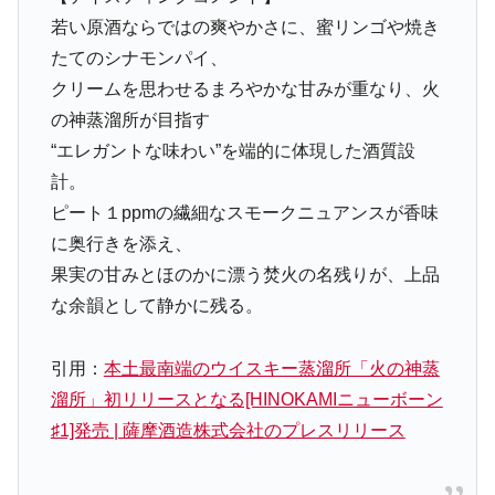
若い原酒ならではの爽やかさに、蜜リンゴや焼き
たてのシナモンパイ、
クリームを思わせるまろやかな甘みが重なり、火
の神蒸溜所が目指す
“エレガントな味わい”を端的に体現した酒質設
計。
ピート１ppmの繊細なスモークニュアンスが香味
に奥行きを添え、
果実の甘みとほのかに漂う焚火の名残りが、上品
な余韻として静かに残る。
引用：
本土最南端のウイスキー蒸溜所「火の神蒸
溜所」初リリースとなる[HINOKAMIニューボーン
♯1]発売 | 薩摩酒造株式会社のプレスリリース