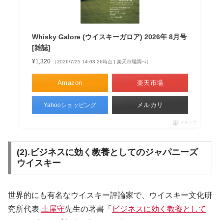
Whisky Galore (ウイスキーガロア) 2026年 8月号
[雑誌]
¥1,320
（2026/7/25 14:03:26時点 | 楽天市場調べ）
Amazon
楽天市場
メルカリ
Yahooショッピング
ポチップ
(2).ビジネスに効く教養としてのジャパニーズ
ウイスキー
世界的にも有名なウイスキー評論家で、ウイスキー文化研
究所代表
土屋守
先生の著書「
ビジネスに効く教養として