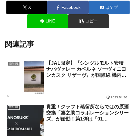
X
Facebook
はてブ
LINE
コピー
関連記事
【JAL限定】『シングルモルト安積
発売情報
ナパヴァレー カベルネ ソーヴィニヨ
ンカスク リザーヴ』が国際線 機内販
売「事前オーダーサービス」に数量限
定で登場
2025.04.30
貴重！クラフト蒸留所ならではの原酒
発売情報
交換「嘉之助コラボレーションシリー
ズ」が始動！第1弾は「01
KANOSUKE × SABUROMARU」
「三郎丸 龍虎 ～DOUBLE