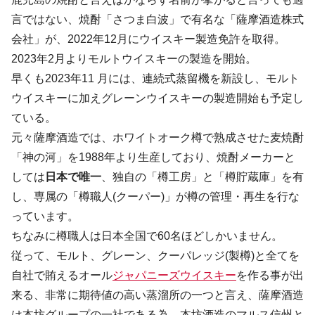
言ではない、焼酎「さつま白波」で有名な「薩摩酒造株式
会社」が、2022年12月にウイスキー製造免許を取得。
2023年2月よりモルトウイスキーの製造を開始。
早くも2023年11 月には、連続式蒸留機を新設し、モルト
ウイスキーに加えグレーンウイスキーの製造開始も予定し
ている。
元々薩摩酒造では、ホワイトオーク樽で熟成させた麦焼酎
「神の河」を1988年より生産しており、焼酎メーカーと
しては
日本で唯一
、独自の「樽工房」と「樽貯蔵庫」を有
し、専属の「樽職人(クーパー)」が樽の管理・再生を行な
っています。
ちなみに樽職人は日本全国で60名ほどしかいません。
従って、モルト、グレーン、クーパレッジ(製樽)と全てを
自社で賄えるオール
ジャパニーズウイスキー
を作る事が出
来る、非常に期待値の高い蒸溜所の一つと言え、薩摩酒造
は本坊グループの一社である為、本坊酒造のマルス信州と