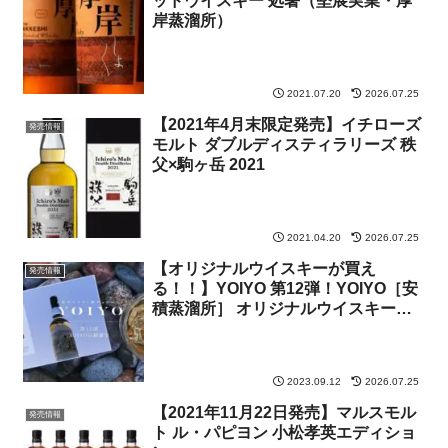
ッドウイスキー 処暑（堅展実業・厚
岸蒸溜所）
2021.07.20
2026.07.25
【2021年4月末限定発売】イチローズ
発売情報
モルト ダブルディスティラリーズ 秩
父×駒ヶ岳 2021
2021.04.20
2026.07.25
【オリジナルウイスキーが買え
発売情報
る！！】YOIYO 第12弾！YOIYO［安
積蒸溜所］ オリジナルウイスキー安
積
2023.09.12
2026.07.25
【2021年11月22日発売】マルスモル
発売情報
ト ル・パピヨン 小松孝英エディショ