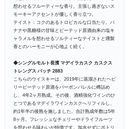
想わせるフルーティーな香り。主張し過ぎないス
モーキーアクセントが優しく香り立つ。
テイスト：コクのあるトロピカルな口当たり。バ
ナナや黒糖様の甘味とピーテッド原酒由来の塩キ
ャラメルを想わせるソルティーなテイストと燻製
香とのハーモニーが心地よく続く。
◆シングルモルト長濱 マデイラカスク カスクス
トレングス バッチ 2883
こちらのウイスキーは、2019年に蒸溜されたヘビ
リーピーテッド原酒をバーボンバレルに樽詰め
し、4年2ヶ月熟成。その後、酒精強化ワインのひ
とつであるマデイラワインカスクへリフィルし、
約1年半の後熟を施しました。合計熟成年数は5年
8ヶ月。フレッシュなチェリーやドライフルーツ
を想わせる味わいが特徴です。加水せずにボトリ