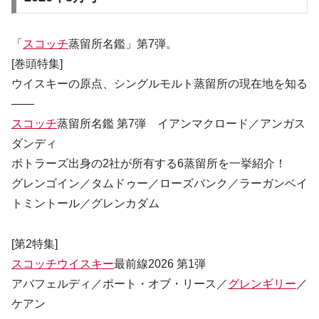
「
スコッチ
蒸留所名鑑」第7弾。
[巻頭特集]
ウイスキーの原点、シングルモルト蒸留所の現在地を知る
――
スコッチ
蒸留所名鑑 第7弾 イアンマクロード／アンガス
ダンディ
ボトラーズ出身の2社が所有する6蒸留所を一挙紹介！
グレンゴイン／タムドゥー／ローズバンク／ラーガンベイ
トミントール／グレンカダム
[第2特集]
スコッチウイスキー
最前線2026 第1弾
アバフェルディ／ポート・オブ・リース／
グレンギリー
／
ケアン