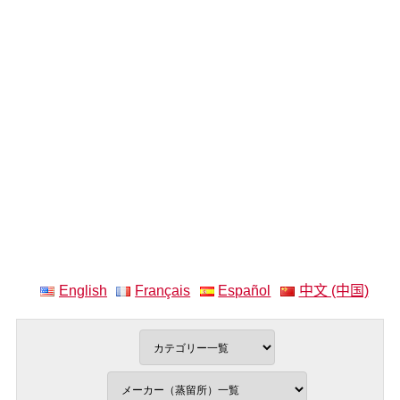
English
Français
Español
中文 (中国)