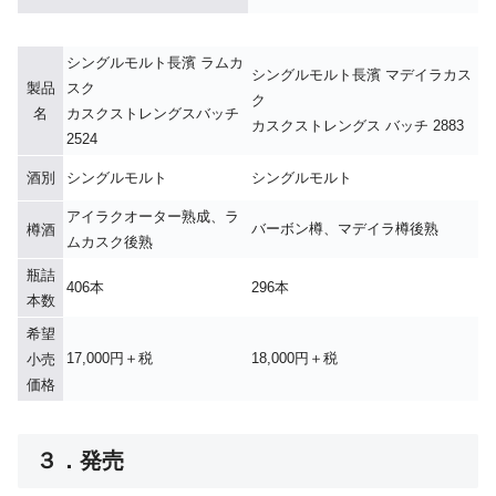
シングルモルト長濱 ラムカ
シングルモルト長濱 マデイラカス
製品
スク
ク
名
カスクストレングスバッチ
カスクストレングス バッチ 2883
2524
酒別
シングルモルト
シングルモルト
アイラクオーター熟成、ラ
バーボン樽、マデイラ樽後熟
樽酒
ムカスク後熟
瓶詰
406本
296本
本数
希望
17,000円＋税
18,000円＋税
小売
価格
３．発売