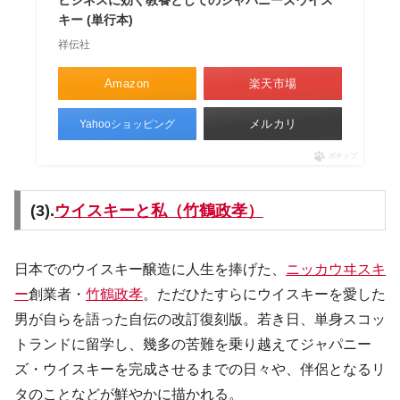
キー (単行本)
祥伝社
Amazon
楽天市場
メルカリ
Yahooショッピング
ポチップ
(3).
ウイスキーと私（竹鶴政孝）
日本でのウイスキー醸造に人生を捧げた、
ニッカウヰスキ
ー
創業者・
竹鶴政孝
。ただひたすらにウイスキーを愛した
男が自らを語った自伝の改訂復刻版。若き日、単身スコッ
トランドに留学し、幾多の苦難を乗り越えてジャパニー
ズ・ウイスキーを完成させるまでの日々や、伴侶となるリ
タのことなどが鮮やかに描かれる。