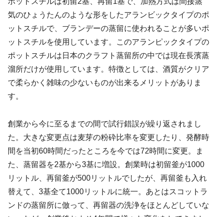
ポットスチルは初留2基、再留1基で、加熱方式は間接蒸
気のひょうたんのような形をしたアランビックタイプのポ
ットスチルで、ブランデーの蒸留に使われることが多いポ
ットスチルを使用しています。このアランピックタイプの
ポットスチルは日本のクラフト蒸留所の中では現在長濱蒸
溜所だけが使用しています。特徴としては、酒質がクリア
で柔らかく雑味の少ないものが出来るメリットがありま
す。
創業から今に至るまでの間で試行錯誤が繰り返されまし
た。大きな変更点は麦芽の粉砕比率を変更したり、発酵時
間を当初60時間だったところを今では72時間に変更。ま
た、蒸留器を2基から3基に増設。創業時は初留釜が1000
リットル、再留釜が500リットルでしたが、再留釜も入れ
替えて、3基全て1000リットルに統一。あとはスコットラ
ンドの蒸留所に倣って、再留器の洗浄をほとんどしていな