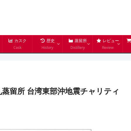
カスク
歴史
蒸留所
レビュー
Cask
History
Distillery
Review
三郎丸蒸留所 台湾東部沖地震チャリティ