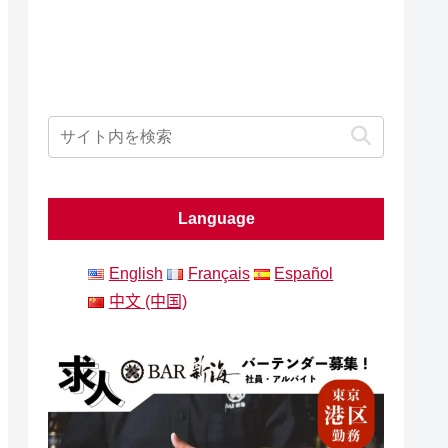
Language
English
Français
Español
中文 (中国)