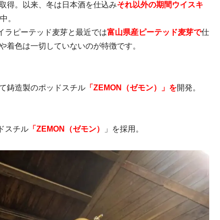
を取得。以来、冬は日本酒を仕込み
それ以外の期間ウイスキ
画中。
イラピーテッド麦芽と最近では
富山県産ピーテッド麦芽で
仕
過や着色は一切していないのが特徴です。
て
鋳造製のポッドスチル
「ZEMON（ゼモン）」を
開発。
ドスチル
「ZEMON（ゼモン）
」を採用。