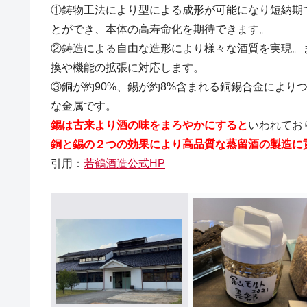
①鋳物工法により型による成形が可能になり短納期
とができ、本体の高寿命化を期待できます。
②鋳造による自由な造形により様々な酒質を実現。
換や機能の拡張に対応します。
③銅が約90%、錫が約8%含まれる銅錫合金により
な金属です。
錫は古来より
酒の味をまろやかにすると
いわれてお
銅と錫の２つの効果により高品質な蒸留酒の
製造に
引用：
若鶴酒造公式HP