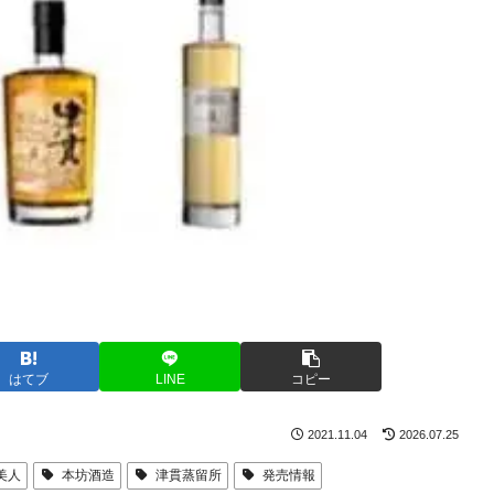
はてブ
LINE
コピー
2021.11.04
2026.07.25
美人
本坊酒造
津貫蒸留所
発売情報