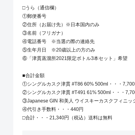
□うら（通信欄）
①郵便番号
②住所（お届け先）※日本国内のみ
③名前（フリガナ）
④電話番号 ※当選の際の連絡先
⑤生年月日 ※20歳以上の方のみ
⑥「津貫蒸溜所2021限定ボトル3本セット」希望
■合計金額
①シングルカスク津貫 #T86 60% 500ml・・・7,70
②シングルカスク津貫 #T491 61% 500ml・・・7,7
③Japanese GIN 和美人 ウイスキーカスクフィニッシュ2
④代引き手数料・・・440円
□合計・・・21,340円（税込）送料は無料