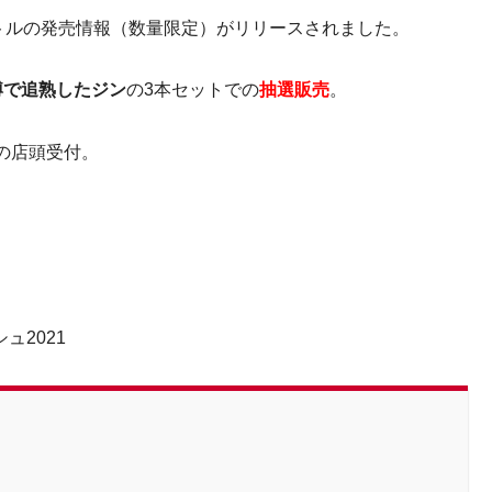
ボトルの発売情報（数量限定）がリリースされました。
樽で追熟したジン
の3本セットでの
抽選販売
。
の店頭受付。
ュ2021