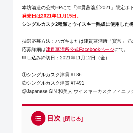
本坊酒造の公式HPにて「津貫蒸溜所2021」限定
発売日は2021年11月15日。
シングルカスク2種類
と
ウイスキー熟成に使用した
抽選応募方法：ハガキまたは津貫蒸溜所「寶常」で
応募詳細は
津貫蒸溜所公式Facebookページ
にて。
申し込み締切日：2021年11月12日（金）
①シングルカスク津貫 #T86
②シングルカスク津貫 #T491
③Japanese GIN 和美人 ウイスキーカスクフィニッシ
目次