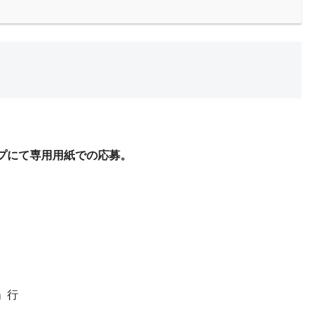
プにて専用用紙での応募。
。
」行