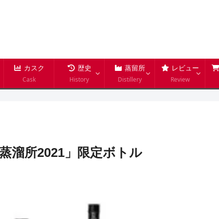
カスク
歴史
蒸留所
レビュー
Cask
History
Distillery
Review
貫蒸溜所2021」限定ボトル