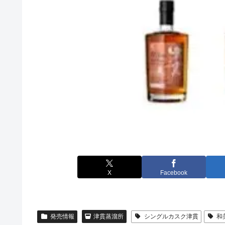
X
Facebook
発売情報
津貫蒸溜所
シングルカスク津貫
和