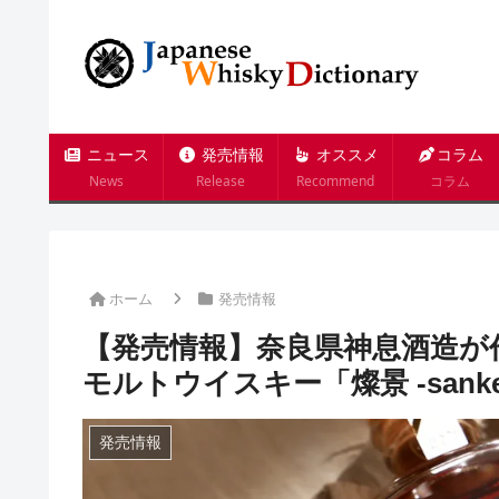
ニュース
発売情報
オススメ
コラム
News
Release
Recommend
コラム
ホーム
発売情報
【発売情報】奈良県神息酒造が
モルトウイスキー「燦景 -sank
発売情報