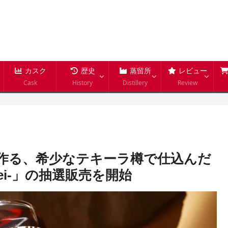
カスク
歴史
蒸留所
レビュー
Cask
History
Distillery
Review
作る、希少なテキーラ樽で仕込んだ
ei-」の抽選販売を開始