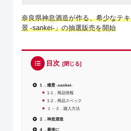
奈良県神息酒造が作る、希少なテ
景 -sankei-」の抽選販売を開始
目次
１．燦景 -sankei-
1-1．商品情報
1-2．商品スペック
１－３．購入方法
２．神息酒造
４．最後に