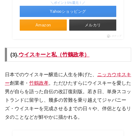
＼ポイント5%還元！／
Yahooショッピング
Amazon
メルカリ
ポチップ
(3).
ウイスキーと私（竹鶴政孝）
日本でのウイスキー醸造に人生を捧げた、
ニッカウヰスキ
ー
創業者・
竹鶴政孝
。ただひたすらにウイスキーを愛した
男が自らを語った自伝の改訂復刻版。若き日、単身スコッ
トランドに留学し、幾多の苦難を乗り越えてジャパニー
ズ・ウイスキーを完成させるまでの日々や、伴侶となるリ
タのことなどが鮮やかに描かれる。