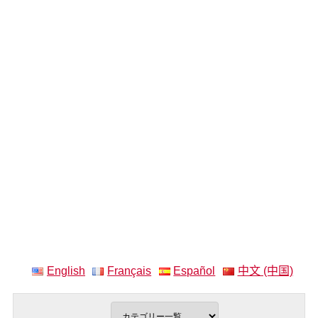
English
Français
Español
中文 (中国)