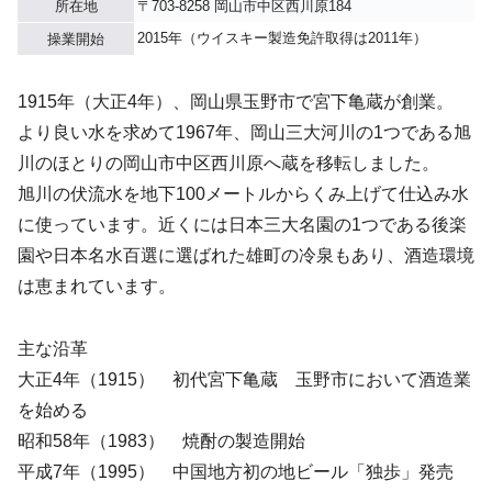
所在地
〒703-8258 岡山市中区西川原184
2015年（ウイスキー製造免許取得は2011年）
操業開始
1915年（大正4年）、岡山県玉野市で宮下亀蔵が創業。
より良い水を求めて1967年、岡山三大河川の1つである旭
川のほとりの岡山市中区西川原へ蔵を移転しました。
旭川の伏流水を地下100メートルからくみ上げて仕込み水
に使っています。近くには日本三大名園の1つである後楽
園や日本名水百選に選ばれた雄町の冷泉もあり、酒造環境
は恵まれています。
主な沿革
大正4年（1915） 初代宮下亀蔵 玉野市において酒造業
を始める
昭和58年（1983） 焼酎の製造開始
平成7年（1995） 中国地方初の地ビール「独歩」発売