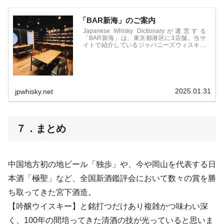
「BAR新海」のご案内
Japanese Whisky Dictionaryが運営する
「BAR新海」は、東京都港区に3店舗。当サ
イトで紹介しているジャパニーズウィスキー
をはじめ、国産のジンやビールなども取扱
い。オリジナルカクテル、フレッシュフルー
ツカクテルなども人気。食事も豊富で1件目
からも利用可能。
2025.01.31
jpwhisky.net
７．まとめ
中国地方初の地ビール「独歩」や、今や岡山を代表する日
本酒「極聖」など、全国新酒鑑評会において数々の賞を勝
ち取ってきた宮下酒造。
【吟醸ウイスキー】と銘打つだけあり複雑かつ味わい深
く、100年の間培ってきた清酒の技が光っていると思いま