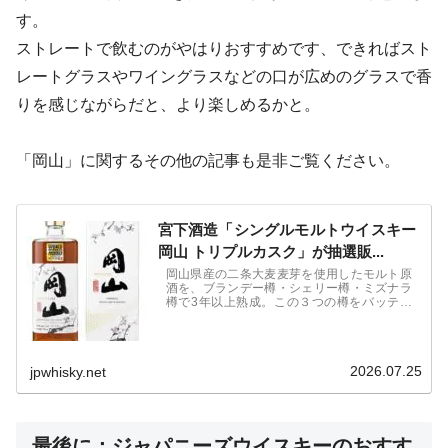
す。
ストレートで飲むのがやはりおすすめです、できればスト
レートグラスやワイングラスなどの口が広めのグラスで香
りを感じながらだと、より楽しめるかと。
「岡山」に関するその他の記事も是非ご覧ください。
宮下酒造「シングルモルトウイスキー
岡山 トリプルカスク」が抽選販...
岡山県産の二条大麦麦芽を使用したモルト原
酒を、ブランデー樽・シェリー樽・ミズナラ
樽で3年以上熟成。この３つの樽をバッティ
ングしたトリプルカスクの限定ウイスキー。
「Meiningers International Spirits Award ISW
2019」にて金賞を受賞。
2026.07.25
jpwhisky.net
最後に：ジャパニーズウイスキーのおすす