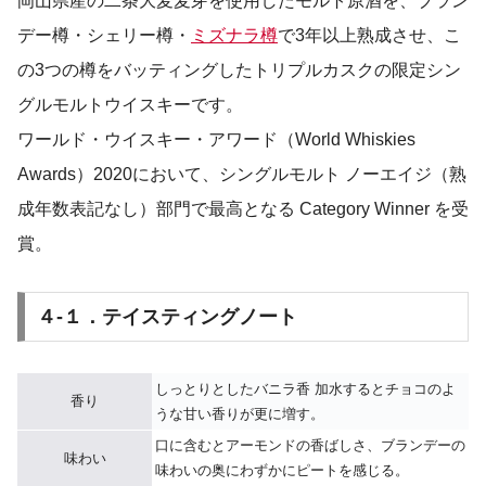
岡山県産の二条大麦麦芽を使用したモルト原酒を、ブラン
デー樽・シェリー樽・
ミズナラ樽
で3年以上熟成させ、こ
の3つの樽をバッティングしたトリプルカスクの限定シン
グルモルトウイスキーです。
ワールド・ウイスキー・アワード（World Whiskies
Awards）2020において、シングルモルト ノーエイジ（熟
成年数表記なし）部門で最高となる Category Winner を受
賞。
４-１．テイスティングノート
しっとりとしたバニラ香 加水するとチョコのよ
香り
うな甘い香りが更に増す。
口に含むとアーモンドの香ばしさ、ブランデーの
味わい
味わいの奥にわずかにピートを感じる。