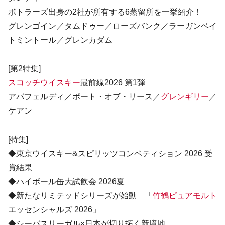
ボトラーズ出身の2社が所有する6蒸留所を一挙紹介！
グレンゴイン／タムドゥー／ローズバンク／ラーガンベイ
トミントール／グレンカダム
[第2特集]
スコッチウイスキー
最前線2026 第1弾
アバフェルディ／ポート・オブ・リース／
グレンギリー
／
ケアン
[特集]
◆東京ウイスキー&スピリッツコンペティション 2026 受
賞結果
◆ハイボール缶大試飲会 2026夏
◆新たなリミテッドシリーズが始動 「
竹鶴ピュアモルト
エッセンシャルズ 2026」
◆シーバスリーガル×日本が切り拓く新境地