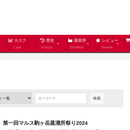
カスク
歴史
蒸留所
レビュー
Cask
History
Distillery
Review
9開催】第一回マルス駒ヶ岳蒸溜所祭り2024