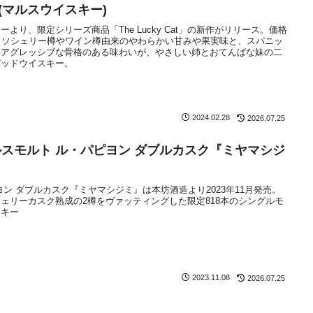
(マルスウイスキー)
より、限定シリーズ商品「The Lucky Cat」の新作がリリース。価格
。オロロソシェリー樽やワイン樽由来のやわらかい甘みや果実味と、スパニッ
すアグレッシブな骨格のある味わいが、やさしい姉とおてんばな妹の二
デッドウイスキー。
2024.02.28
2026.07.25
スモルト ル・パピヨン ダブルカスク『ミヤマシジ
ン ダブルカスク『ミヤマシジミ』は本坊酒造より2023年11月発売。
ェリーカスク熟成の2樽をヴァッティングした限定818本のシングルモ
スキー
2023.11.08
2026.07.25