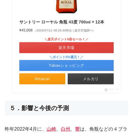
サントリー ローヤル 角瓶 43度 700ml × 12本
¥45,008
（2026/07/21 08:35:45時点 | 楽天市場調べ）
＼楽天ポイント5倍セール！／
楽天市場
＼ポイント5%還元！／
Yahooショッピング
Amazon
メルカリ
ポチップ
５．影響と今後の予測
昨年2022年4月に、
山崎
、
白州
、
響
は、角瓶などの４ブラ