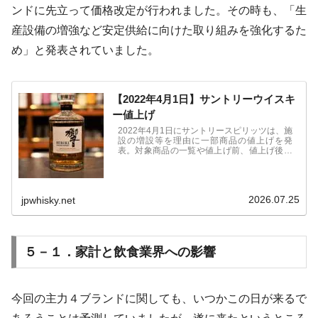
ンドに先立って価格改定が行われました。その時も、「生
産設備の増強など安定供給に向けた取り組みを強化するた
め」と発表されていました。
【2022年4月1日】サントリーウイスキ
ー値上げ
2022年4月1日にサントリースピリッツは、施
設の増設等を理由に一部商品の値上げを発
表。対象商品の一覧や値上げ前、値上げ後の
価格を記載。また、値上げすることで今後起
こりうるメリット、デメリットについて考察
し、まとめてみました。
2026.07.25
jpwhisky.net
５－１．家計と飲食業界への影響
今回の主力４ブランドに関しても、いつかこの日が来るで