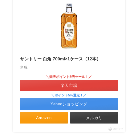
サントリー 白角 700ml×1ケース（12本）
角瓶
＼楽天ポイント5倍セール！／
楽天市場
＼ポイント5%還元！／
Yahooショッピング
Amazon
メルカリ
ポチップ