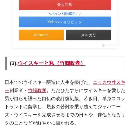
楽天市場
＼ポイント5%還元！／
Yahooショッピング
Amazon
メルカリ
ポチップ
(3).
ウイスキーと私（竹鶴政孝）
日本でのウイスキー醸造に人生を捧げた、
ニッカウヰスキ
ー
創業者・
竹鶴政孝
。ただひたすらにウイスキーを愛した
男が自らを語った自伝の改訂復刻版。若き日、単身スコッ
トランドに留学し、幾多の苦難を乗り越えてジャパニー
ズ・ウイスキーを完成させるまでの日々や、伴侶となるリ
タのことなどが鮮やかに描かれる。