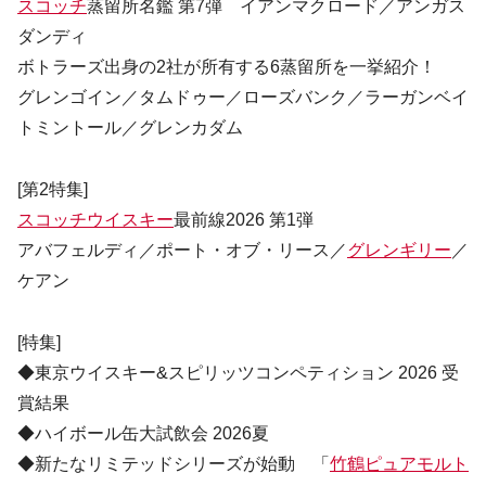
スコッチ
蒸留所名鑑 第7弾 イアンマクロード／アンガス
ダンディ
ボトラーズ出身の2社が所有する6蒸留所を一挙紹介！
グレンゴイン／タムドゥー／ローズバンク／ラーガンベイ
トミントール／グレンカダム
[第2特集]
スコッチウイスキー
最前線2026 第1弾
アバフェルディ／ポート・オブ・リース／
グレンギリー
／
ケアン
[特集]
◆東京ウイスキー&スピリッツコンペティション 2026 受
賞結果
◆ハイボール缶大試飲会 2026夏
◆新たなリミテッドシリーズが始動 「
竹鶴ピュアモルト