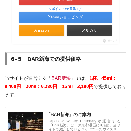
＼ポイント5%還元！／
Yahooショッピング
Amazon
メルカリ
ポチップ
６-５．BAR新海での提供価格
当サイトが運営する「
BAR新海
」では、
1
杯
、45ml：
9,460円 30ml：6,380円 15ml：3,190円
で提供しており
ます。
「BAR新海」のご案内
Japanese Whisky Dictionaryが運営する
「BAR新海」は、東京都港区に3店舗。当サ
イトで紹介しているジャパニーズウィスキー