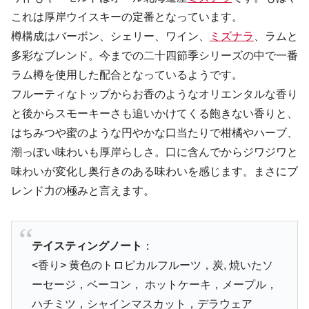
これは厚岸ウイスキーの定番となっています。
樽構成はバーボン、シェリー、ワイン、
ミズナラ
、ラムと
多彩なブレンド。今までの二十四節季シリーズの中で一番
ラム樽を使用した配合となっているようです。
フルーティなトップからお香のようなオリエンタルな香り
と後からスモーキーさも追いかけてくる飽きない香りと、
はちみつや蜜のような円やかな口当たりで柑橘やハーブ、
潮っぽい味わいも厚岸らしさ。口に含んでからジワジワと
味わいが変化し奥行きのある味わいを感じます。まさにブ
レンド力の極みと言えます。
テイスティングノート
：
<香り> 黄色のトロピカルフルーツ，炭, 焼いたソ
ーセージ，ベーコン， ホットケーキ，メープル，
ハチミツ，シャインマスカット，デラウェア