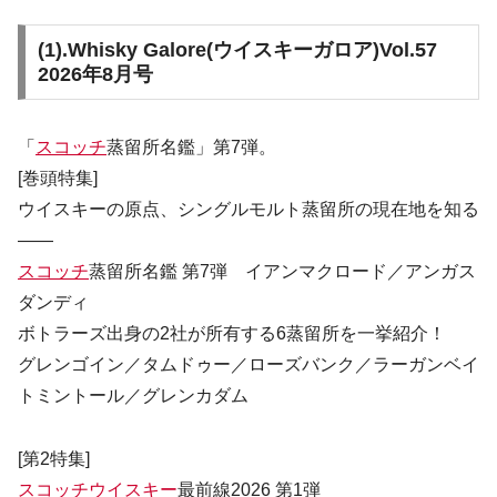
(1).
Whisky Galore(ウイスキーガロア)Vol.57
2026年8月号
「
スコッチ
蒸留所名鑑」第7弾。
[巻頭特集]
ウイスキーの原点、シングルモルト蒸留所の現在地を知る
――
スコッチ
蒸留所名鑑 第7弾 イアンマクロード／アンガス
ダンディ
ボトラーズ出身の2社が所有する6蒸留所を一挙紹介！
グレンゴイン／タムドゥー／ローズバンク／ラーガンベイ
トミントール／グレンカダム
[第2特集]
スコッチウイスキー
最前線2026 第1弾