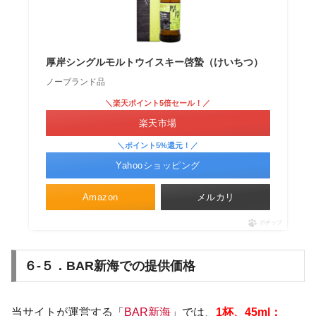
厚岸シングルモルトウイスキー啓蟄（けいちつ）
ノーブランド品
＼楽天ポイント5倍セール！／
楽天市場
＼ポイント5%還元！／
Yahooショッピング
Amazon
メルカリ
ポチップ
６-５．BAR新海での提供価格
当サイトが運営する「
BAR新海
」では、
1
杯、45ml：