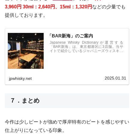
3,960円
30ml：2,640円、15ml：1,320円
などの少量でも
提供しております。
「BAR新海」のご案内
Japanese Whisky Dictionaryが運営する
「BAR新海」は、東京都港区に3店舗。当サ
イトで紹介しているジャパニーズウィスキー
をはじめ、国産のジンやビールなども取扱
い。オリジナルカクテル、フレッシュフルー
ツカクテルなども人気。食事も豊富で1件目
からも利用可能。
2025.01.31
jpwhisky.net
７．まとめ
今作は少しピートが強めで厚岸特有のピートを感じやすい
仕上がりになっている印象。