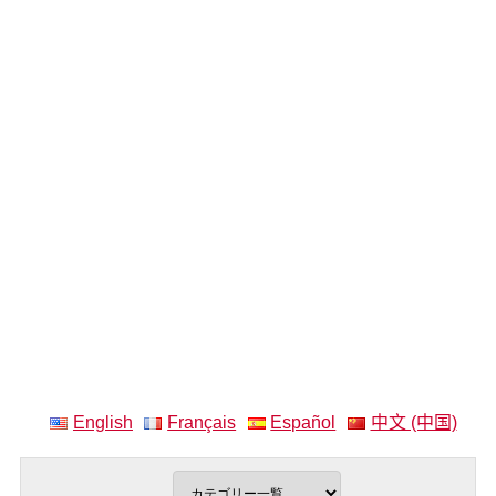
English
Français
Español
中文 (中国)