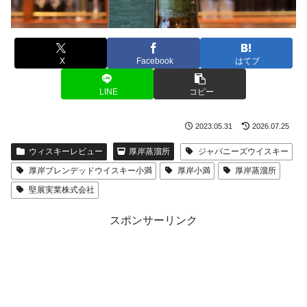
X
Facebook
はてブ
LINE
コピー
2023.05.31
2026.07.25
ウィスキーレビュー
厚岸蒸溜所
ジャパニーズウイスキー
厚岸ブレンデッドウイスキー小満
厚岸小満
厚岸蒸溜所
堅展実業株式会社
スポンサーリンク