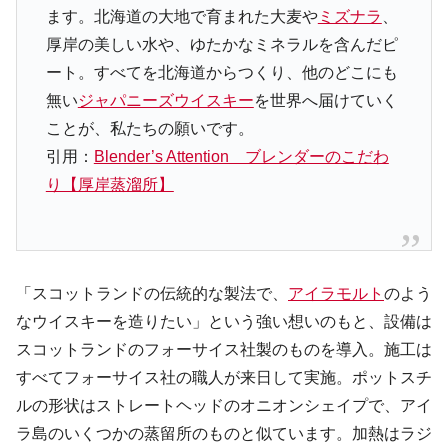
ます。北海道の大地で育まれた大麦や
ミズナラ
、
厚岸の美しい水や、ゆたかなミネラルを含んだピ
ート。すべてを北海道からつくり、他のどこにも
無い
ジャパニーズウイスキー
を世界へ届けていく
ことが、私たちの願いです。
引用：
Blender’s Attention ブレンダーのこだわ
り【厚岸蒸溜所】
「スコットランドの伝統的な製法で、
アイラモルト
のよう
なウイスキーを造りたい」という強い想いのもと、設備は
スコットランドのフォーサイス社製のものを導入。施工は
すべてフォーサイス社の職人が来日して実施。ポットスチ
ルの形状はストレートヘッドのオニオンシェイプで、アイ
ラ島のいくつかの蒸留所のものと似ています。加熱はラジ