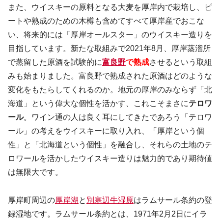
また、ウイスキーの原料となる大麦を厚岸内で栽培し、ピ
ートや熟成のための木樽も含めてすべて厚岸産でおこな
い、将来的には「厚岸オールスター」のウイスキー造りを
目指しています。新たな取組みで2021年8月、厚岸蒸溜所
で蒸留した原酒を試験的に
富良野
で熟成
させるという取組
みも始まりました。富良野で熟成された原酒はどのような
変化をもたらしてくれるのか。地元の厚岸のみならず「北
海道」という偉大な個性を活かす、これこそまさに
テロワ
ール
。ワイン通の人は良く耳にしてきたであろう「テロワ
ール」の考えをウイスキーに取り入れ、「厚岸という個
性」と「北海道という個性」を融合し、それらの土地のテ
ロワールを活かしたウイスキー造りは魅力的であり期待値
は無限大です。
厚岸町周辺の
厚岸湖
と
別寒辺牛湿原
はラムサール条約の登
録湿地です。ラムサール条約とは、1971年2月2日にイラ