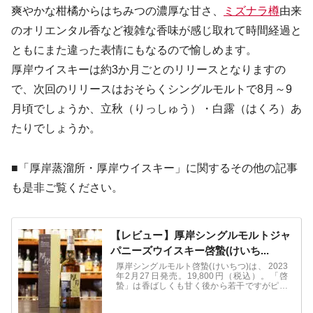
爽やかな柑橘からはちみつの濃厚な甘さ、
ミズナラ樽
由来
のオリエンタル香など複雑な香味が感じ取れて時間経過と
ともにまた違った表情にもなるので愉しめます。
厚岸ウイスキーは約3か月ごとのリリースとなりますの
で、次回のリリースはおそらくシングルモルトで8月～9
月頃でしょうか、立秋（りっしゅう）・白露（はくろ）あ
たりでしょうか。
■「厚岸蒸溜所・厚岸ウイスキー」に関するその他の記事
も是非ご覧ください。
【レビュー】厚岸シングルモルトジャ
パニーズウイスキー啓蟄(けいち...
厚岸シングルモルト啓蟄(けいちつ)は、 2023
年2月27日発売。19,800円（税込）。「啓
蟄」は香ばしくも甘く後から若干ですがピー
ティな余韻も出てきます。全粒粉クッキーの
ような麦の香ばしさと甘みも感じ取れます。