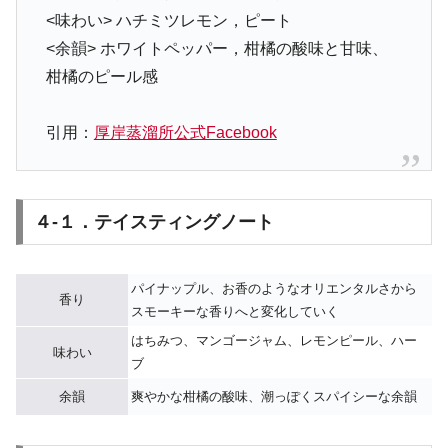
<味わい> ハチミツレモン，ピート
<余韻> ホワイトペッパー，柑橘の酸味と甘味、
柑橘のピール感
引用：
厚岸蒸溜所公式Facebook
４-１．テイスティングノート
パイナップル、お香のようなオリエンタルさから
香り
スモーキーな香りへと変化していく
はちみつ、マンゴージャム、レモンピール、ハー
味わい
ブ
余韻
爽やかな柑橘の酸味、潮っぽくスパイシーな余韻