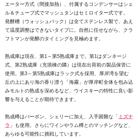
エーター方式（間接加熱）、付属するコンデンサーはシェ
ル＆チューブ式でマッシュタンはセミロイター式です。
発酵槽（ウォッシュバック）は全てステンレス製で、あえ
て温度調整はできないタイプに。自然に任せながら、クラ
フトマンが発酵のタイミングを見極めます。
熟成庫は現在、第1～第5熟成庫まで。第1はダンネージ
式、第2熟成庫（充填棟の隣）は現在出荷前の製品保管に
使用。第3～第5熟成庫はラック式を採用、厚岸湾を望む
丘の上にあり海の香り漂う「海霧」が厚岸町全体を包み込
みモルトの熟成を深めるなど、ウイスキーの特性に良い影
響を与えることが期待できます。
熟成樽はバーボン、シェリーに加え、入手困難な「
ミズナ
ラ
」も使用。さらにワインやラム樽とのマッチングなど、
あらゆる可能性に挑戦しています。