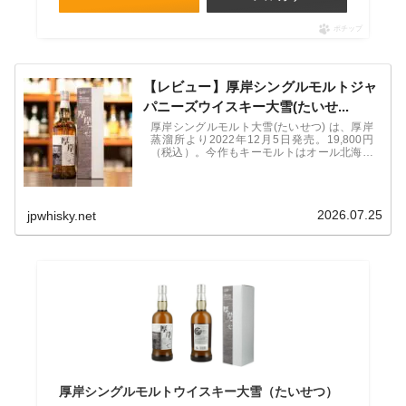
ポチップ
【レビュー】厚岸シングルモルトジャ
パニーズウイスキー大雪(たいせ...
厚岸シングルモルト大雪(たいせつ) は、厚岸
蒸溜所より2022年12月5日発売。19,800円
（税込）。今作もキーモルトはオール北海道
産ミズナラ。今回の「大雪」は柑橘系の要素
が強く出ていて冬を代表する果物、主に柑橘
系の味わいが特徴。
2026.07.25
jpwhisky.net
厚岸シングルモルトウイスキー大雪（たいせつ）