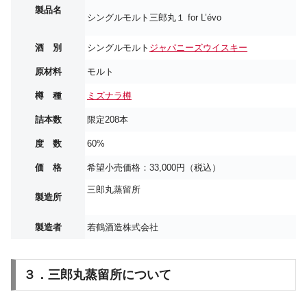
製品名
シングルモルト三郎丸１ for L’évo
酒 別
シングルモルト
ジャパニーズウイスキー
原材料
モルト
樽 種
ミズナラ樽
詰本数
限定208本
度 数
60%
価 格
希望小売価格：33,000円（税込）
三郎丸蒸留所
製造所
製造者
若鶴酒造株式会社
３．三郎丸蒸留所について