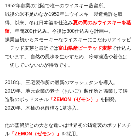
1952年創業の北陸で唯一のウイスキー蒸留所。
戦後の米不足のなか1952年にウイスキー製造免許を取
得。以来、冬は日本酒を仕込み
夏の間のみウイスキーを蒸
留
。年間200仕込み。今後は300仕込みを計画中。
操業当初からスモーキーなウイスキーにこだわりアイラピ
ーテッド麦芽と最近では
富山県産ピーテッド麦芽
で仕込ん
でいます。 自然の風味を生かすため、冷却濾過や着色は
一切していないのが特徴です。
2018年、三宅製作所の最新のマッシュタンを導入。
2019年、地元企業の老子（おいご）製作所と協業して
鋳
造製のポッドスチル
「ZEMON（ゼモン）」
を開発。
2020年、木桶の発酵槽を1基導入。
他の蒸留所との大きな違いは世界初の鋳造製のポッドスチ
ル
「ZEMON（ゼモン）」
を採用。