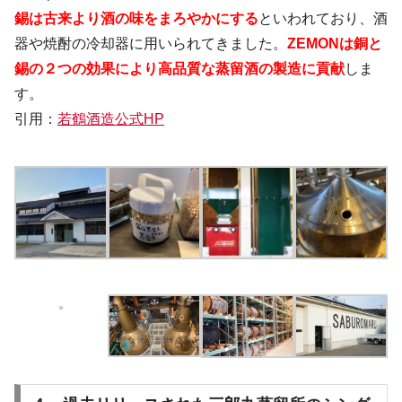
錫は古来より
酒の味をまろやかにする
といわれており、酒
器や焼酎の冷却器に用いられてきました。
ZEMONは銅と
錫の２つの効果により高品質な蒸留酒の製造
に貢献
しま
す。
引用：
若鶴酒造公式HP