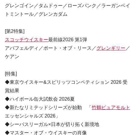
グレンゴイン／タムドゥー／ローズバンク／ラーガンベイ
トミントール／グレンカダム
[第2特集]
スコッチウイスキー
最前線2026 第1弾
アバフェルディ／ポート・オブ・リース／
グレンギリー
／
ケアン
[特集]
◆東京ウイスキー&スピリッツコンペティション 2026 受
賞結果
◆ハイボール缶大試飲会 2026夏
◆新たなリミテッドシリーズが始動 「
竹鶴ピュアモルト
エッセンシャルズ 2026」
◆シーバスリーガル×日本が切り拓く新境地
◆マスター・オブ・ウイスキーの肖像