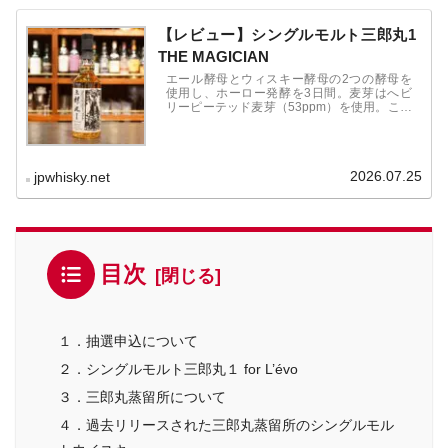
【レビュー】シングルモルト三郎丸1
THE MAGICIAN
エール酵母とウィスキー酵母の2つの酵母を
使用し、ホーロー発酵を3日間。麦芽はへビ
リーピーテッド麦芽（53ppm）を使用。これ
ぞスモーキーと言わんばかりの強いピートと
麦芽の香ばしさを残しつつ、フルーツの酸味
も表現。輪郭がしっかりした味わい。
2026.07.25
jpwhisky.net
目次
１．抽選申込について
２．シングルモルト三郎丸１ for L’évo
３．三郎丸蒸留所について
４．過去リリースされた三郎丸蒸留所のシングルモル