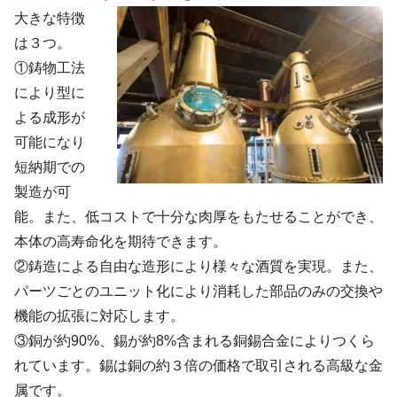
大きな特徴
は３つ。
①鋳物工法
により型に
よる成形が
可能になり
短納期での
製造が可
能。また、低コストで十分な肉厚をもたせることができ、
本体の高寿命化を期待できます。
②鋳造による自由な造形により様々な酒質を実現。また、
パーツごとのユニット化により消耗した部品のみの交換や
機能の拡張に対応します。
③銅が約90%、錫が約8%含まれる銅錫合金によりつくら
れています。錫は銅の約３倍の価格で取引される高級な金
属です。