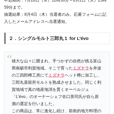
申込期間：7月28日（木）12時30分～8月2日（火）23時
59分まで。
抽選結果：8月4日（木）当選者のみ。応募フォームに記
入したメールアドレスへ当選通知。
２．シングルモルト三郎丸１ for L’évo
雄大な山々に囲まれ、手つかずの自然が残る富山
県南砺市利賀地域。そこで育った
ミズナラ
を井波
の三四郎樽工房にて
ミズナラ
ヘッド樽に加工し、
三郎丸蒸留所モルトを熟成させました。同じく利
賀地域で真の地産地消を貫くオーベルジュ
「L’évo」のオーナーシェフ谷口英司氏が自ら原
酒の選定を行いました。
この商品は、常に進化し続け、前衛的地方料理の