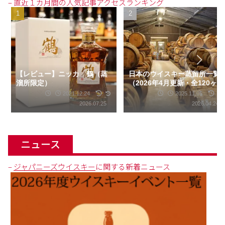
– 直近１カ月間の人気記事アクセスランキング
【レビュー】ニッカ 鶴（蒸
日本のウイスキー蒸留所一覧
溜所限定）
（2026年4月更新・全120ヶ
所）
2021.12.24
2025.11.05
2026.07.25
2026.04.24
ニュース
–
ジャパニーズウイスキー
に関する新着ニュース