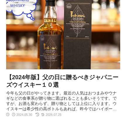
【2024年版】父の日に贈るべきジャパニー
ズウイスキー１０選
今年も父の日がやってきます。最近の人気はおつまみやウナ
ギなどの食事系が贈り物に選ばれることも多いそうです。で
すが、お酒も変わらず、贈り物としては上位に入ります。ウ
イスキーは希少性の高ボトルもあれば、昨今ではハイボール
缶など、広く普及してきてます。ビールなどと違い、糖質も
2024.05.30
2026.07.25
気にせず飲めることも魅力の一つです。ぜひ父の日の選択肢
にどうぞ！