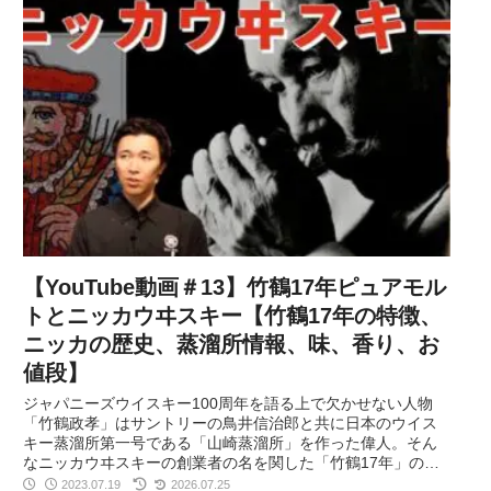
【YouTube動画＃13】竹鶴17年ピュアモル
トとニッカウヰスキー【竹鶴17年の特徴、
ニッカの歴史、蒸溜所情報、味、香り、お
値段】
ジャパニーズウイスキー100周年を語る上で欠かせない人物
「竹鶴政孝」はサントリーの鳥井信治郎と共に日本のウイス
キー蒸溜所第一号である「山崎蒸溜所」を作った偉人。そん
なニッカウヰスキーの創業者の名を関した「竹鶴17年」の
味、香り、魅力、ニッカウヰスキーの歴史にも迫っていきま
2023.07.19
2026.07.25