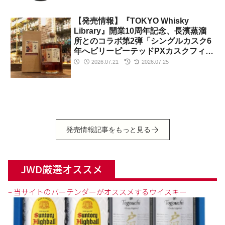
【発売情報】『TOKYO Whisky
Library』開業10周年記念、長濱蒸溜
所とのコラボ第2弾「シングルカスク6
年へビリーピーテッドPXカスクフィニ
ッシュ」を数量限定発売
2026.07.21
2026.07.25
発売情報記事をもっと見る
JWD厳選オススメ
– 当サイトのバーテンダーがオススメするウイスキー