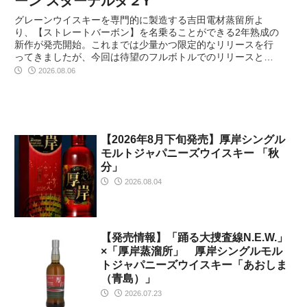
ーン スターデルタ２Y
グレーンウイスキーを専門的に製造する吉田電材蒸留所よ
り、【ストレートバーボン】を名乗ることができる2年熟成の
新作が発売開始。これまでは少量かつ限定的なリリースを行
ってきましたが、今回は待望のフルボトルでのリリースとな
ります。新樽熟成で正にバーボンともいえる造り。どのよう
2026.08.06
な仕上がりになっているのでしょうか？
【2026年8月下旬発売】厚岸シングル
モルトジャパニーズウイスキー 「秋
分」
2026.08.04
【発売情報】「踊る大捜査線N.E.W.」
×「厚岸蒸溜所」 厚岸シングルモル
トジャパニーズウイスキー「あおしま
（青島）」
2026.07.23