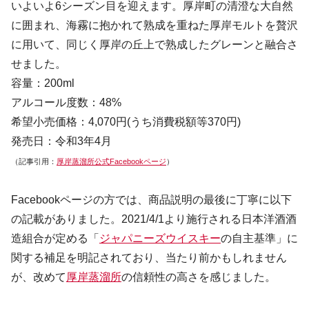
いよいよ6シーズン目を迎えます。厚岸町の清澄な大自然
に囲まれ、海霧に抱かれて熟成を重ねた厚岸モルトを贅沢
に用いて、同じく厚岸の丘上で熟成したグレーンと融合さ
せました。
容量：200ml
アルコール度数：48%
希望小売価格：4,070円(うち消費税額等370円)
発売日：令和3年4月
（記事引用：
厚岸蒸溜所公式Facebookページ
）
Facebookページの方では、商品説明の最後に丁寧に以下
の記載がありました。2021/4/1より施行される日本洋酒酒
造組合が定める「
ジャパニーズウイスキー
の自主基準」に
関する補足を明記されており、当たり前かもしれません
が、改めて
厚岸蒸溜所
の信頼性の高さを感じました。