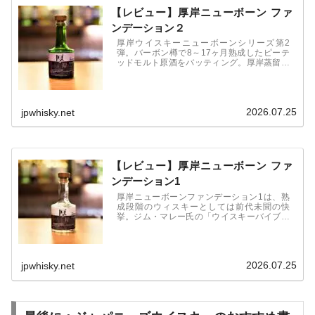
【レビュー】厚岸ニューボーン ファ
ンデーション２
厚岸ウイスキーニューボーンシリーズ第2
弾。バーボン樽で8～17ヶ月熟成したピーテ
ッドモルト原酒をバッティング。厚岸蒸留所
初となるピーテッドタイプ。アルコール度数
は58度。ピーティーさと相まって、海霧と風
によってもたらされた塩味、柑橘類などの風
味も。
2026.07.25
jpwhisky.net
【レビュー】厚岸ニューボーン ファ
ンデーション1
厚岸ニューボーンファンデーション1は、熟
成段階のウィスキーとしては前代未聞の快
挙。ジム・マレー氏の「ウイスキーバイブル
2019」で、100点満点中88.5点という高得点
を獲得。バーボン樽で５～１４ヵ月熟成した
ノンピートモルト原酒をバッティング。アル
コール度数は60度。
2026.07.25
jpwhisky.net