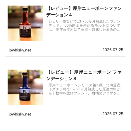
【レビュー】厚岸ニューボーンファン
デーション４
シェリー樽などで13〜30か月熟成したブレン
デッド。 60%以上を占めるモルトについて
は、厚岸蒸留所にて蒸留・熟成した原酒のみ
を使用。 グレーンについては、スコットラン
ド産のニューメイクを厚岸蒸留所にて樽詰し
熟成された原酒のみを使用。 モルト中の50%
以上にシェリー樽熟成原酒を使用。
2026.07.25
jpwhisky.net
【レビュー】厚岸ニューボーン ファ
ンデーション３
厚岸ニューボーンシリーズ第3弾。北海道産
ミズナラ樽で8～23ヶ月熟成した原酒の中か
ら十数樽を選びブレンド。柑橘のアロマを含
んだ複雑な香りの中に、ミズナラ由来のオリ
エンタルな風味と濃密な味わいを持つ至極の
逸品です。2019年3月5日発売。6,380円（税
込）
2026.07.25
jpwhisky.net