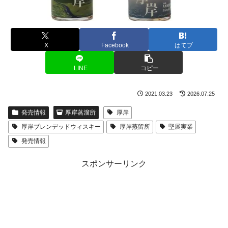
X
Facebook
はてブ
LINE
コピー
2021.03.23
2026.07.25
発売情報
厚岸蒸溜所
厚岸
厚岸ブレンデッドウィスキー
厚岸蒸留所
堅展実業
発売情報
スポンサーリンク