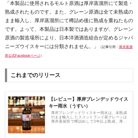
「本製品に使用されるモルト原酒は厚岸蒸溜所にて製造・
熟成されたものです。また、グレーン原酒は全て未熟成の
まま輸入し、厚岸蒸溜所にて樽詰め後に熟成を重ねたもの
です。よって、本製品は日本製ではありますが、グレーン
原酒の製造場所により、日本洋酒酒造組合が定めるジャパ
ニーズウイスキーには分類されません。」
（記事引用：
厚岸蒸溜
所公式Facebookページ
）
これまでのリリース
【レビュー】厚岸ブレンデッドウイス
キー雨水（うすい）
厚岸ブレンデッドウィスキー雨水は、未熟成
のまま輸入し たスコットランド産グレーンは
厚岸蒸留所で樽詰めして3年以上熟成。厚岸
モルトと隣同士で熟成させた結果、厚岸モル
トと非常に相性の良いグレーンウィスキーに
仕上がりました。厚岸モルト特有の甘く薫り