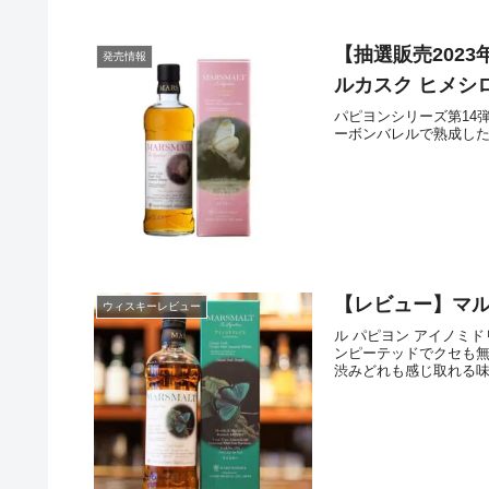
【抽選販売2023
発売情報
ルカスク ヒメシ
パピヨンシリーズ第14
ーボンバレルで熟成した
【レビュー】マル
ウィスキーレビュー
ル パピヨン アイノミド
ンピーテッドでクセも
渋みどれも感じ取れる