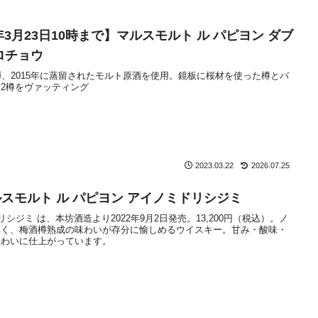
年3月23日10時まで】マルスモルト ル パピヨン ダブ
ロチョウ
弾、2015年に蒸留されたモルト原酒を使用。鏡板に桜材を使った樽とバ
2樽をヴァッティング
2023.03.22
2026.07.25
スモルト ル パピヨン アイノミドリシジミ
リシジミ は、本坊酒造より2022年9月2日発売。13,200円（税込）。ノ
無く、梅酒樽熟成の味わいが存分に愉しめるウイスキー。甘み・酸味・
味わいに仕上がっています。