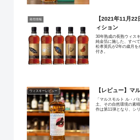
【2021年11月
発売情報
ィション
30年熟成の長熟ウィス
純金箔に施した、すべて
松孝英氏が2年の歳月を
付き。
【レビュー】マル
ウィスキーレビュー
「マルスモルト ル・パ
土、その自然環境の素
作は第11弾となり、シ