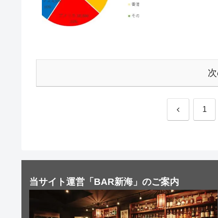
次
前
1
へ
当サイト運営「BAR新海」のご案内