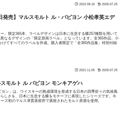
2022.09.16
2026.07.25
22日発売】マルスモルト ル・パピヨン 小松孝英エデ
キー。限定365本、ラベルデザインは日本に生息する蝶257種類を用いて
異なるデザインの「限定原画ラベル」となっています。全365作品、小
かけてすべてのラベルを作成。購入者限定で「全365作品集」特別付録
2021.11.05
2026.07.25
スモルト ル パピヨン モンキアゲハ
ピヨン」は、ウイスキーの熟成環境を形成する日本の四季折々の気候風
晴らしさを、日本に生息する蝶をモチーフに表現したシリーズです。今
リーズ初のマルス津貫蒸留所で蒸留されたモルト原酒を使用。