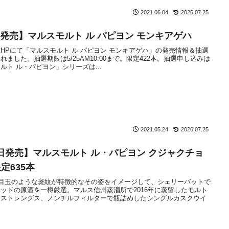
2021.06.04
2026.07.25
7日発売】マルスモルト ル パピヨン モンキアゲハ
HPにて「マルスモルト ル パピヨン モンキアゲハ」の発売情報＆抽選
ました。抽選期限は5/25AM10:00まで。限定422本。抽選申し込みは
ト ル・パピヨン」シリーズは...
2021.05.24
2026.07.25
11日発売】マルスモルト ル・パピヨン クジャクチョ
定635本
な目玉のような斑紋が特徴的なその姿をイメージして、シェリーバットで
ッドの原酒を一樽厳選。マルス信州蒸溜所で2016年に蒸留したモルト
クストレングス、ノンチルフィルターで瓶詰めしたシングルカスクウイ