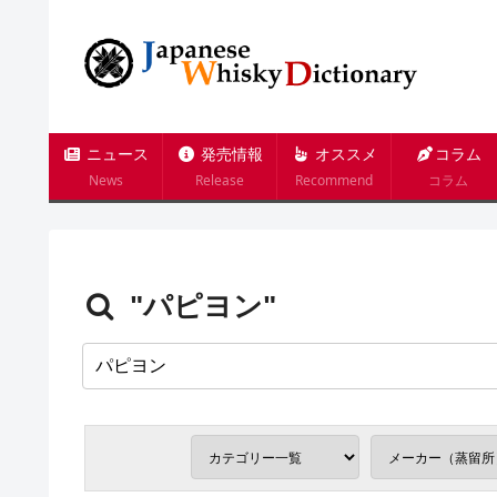
ニュース
発売情報
オススメ
コラム
News
Release
Recommend
コラム
"パピヨン"