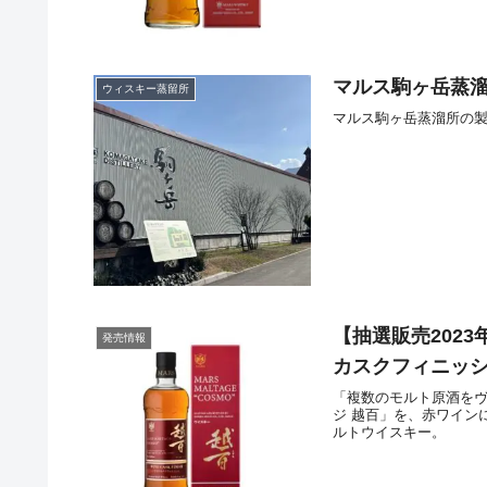
マルス駒ヶ岳蒸溜
ウィスキー蒸留所
マルス駒ヶ岳蒸溜所の
【抽選販売202
発売情報
カスクフィニッシ
「複数のモルト原酒を
ジ 越百」を、赤ワイン
ルトウイスキー。