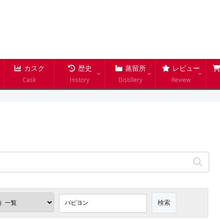
カスク
歴史
蒸留所
レビュー
Cask
History
Distillery
Review