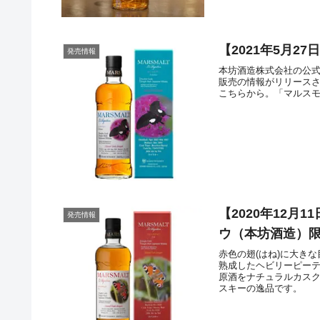
【2021年5月2
発売情報
本坊酒造株式会社の公式
販売の情報がリリースされ
こちらから。「マルスモル
【2020年12月
発売情報
ウ（本坊酒造）限
赤色の翅(はね)に大き
熟成したヘビリーピーテ
原酒をナチュラルカス
スキーの逸品です。