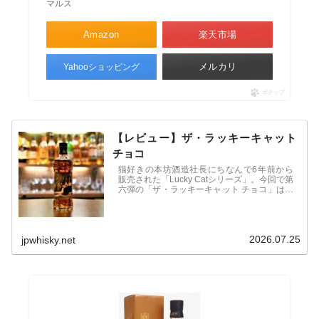
マルス
Amazon
楽天市場
メルカリ
Yahooショッピング
ポチップ
【レビュー】ザ・ラッキーキャット
チョコ
猫好きの本坊酒造社長にちなんで6年前から
販売された「Lucky Catシリーズ」。今回で第
六弾の「ザ・ラッキーキャット チョコ」は、
好奇心旺盛でおてんばな性格の雌猫チョコを
モチーフに、ポートパイプで追加熟成。カカ
オやクッキー思わせる香ばしく甘いのが特長
のウィスキー。
2026.07.25
jpwhisky.net