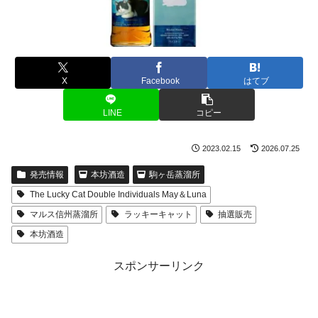
X
Facebook
はてブ
LINE
コピー
2023.02.15
2026.07.25
発売情報
本坊酒造
駒ヶ岳蒸溜所
The Lucky Cat Double Individuals May＆Luna
マルス信州蒸溜所
ラッキーキャット
抽選販売
本坊酒造
スポンサーリンク