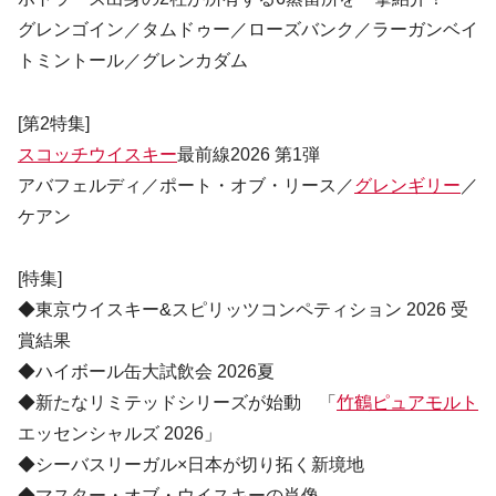
グレンゴイン／タムドゥー／ローズバンク／ラーガンベイ
トミントール／グレンカダム
[第2特集]
スコッチウイスキー
最前線2026 第1弾
アバフェルディ／ポート・オブ・リース／
グレンギリー
／
ケアン
[特集]
◆東京ウイスキー&スピリッツコンペティション 2026 受
賞結果
◆ハイボール缶大試飲会 2026夏
◆新たなリミテッドシリーズが始動 「
竹鶴ピュアモルト
エッセンシャルズ 2026」
◆シーバスリーガル×日本が切り拓く新境地
◆マスター・オブ・ウイスキーの肖像