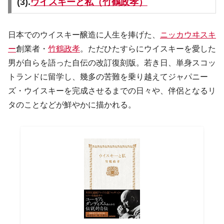
(3).
ウイスキーと私（竹鶴政孝）
日本でのウイスキー醸造に人生を捧げた、
ニッカウヰスキ
ー
創業者・
竹鶴政孝
。ただひたすらにウイスキーを愛した
男が自らを語った自伝の改訂復刻版。若き日、単身スコッ
トランドに留学し、幾多の苦難を乗り越えてジャパニー
ズ・ウイスキーを完成させるまでの日々や、伴侶となるリ
タのことなどが鮮やかに描かれる。