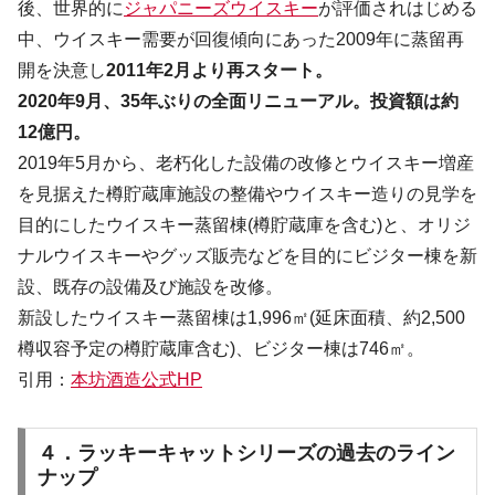
後、世界的に
ジャパニーズウイスキー
が評価されはじめる
中、ウイスキー需要が回復傾向にあった2009年に蒸留再
開を決意し
2011年2月より再スタート。
2020年9月、35年ぶりの全面リニューアル。投資額は約
12億円。
2019年5月から、老朽化した設備の改修とウイスキー増産
を見据えた樽貯蔵庫施設の整備やウイスキー造りの見学を
目的にしたウイスキー蒸留棟(樽貯蔵庫を含む)と、オリジ
ナルウイスキーやグッズ販売などを目的にビジター棟を新
設、既存の設備及び施設を改修。
新設したウイスキー蒸留棟は1,996㎡(延床面積、約2,500
樽収容予定の樽貯蔵庫含む)、ビジター棟は746㎡。
引用：
本坊酒造公式HP
４．ラッキーキャットシリーズの過去のライン
ナップ