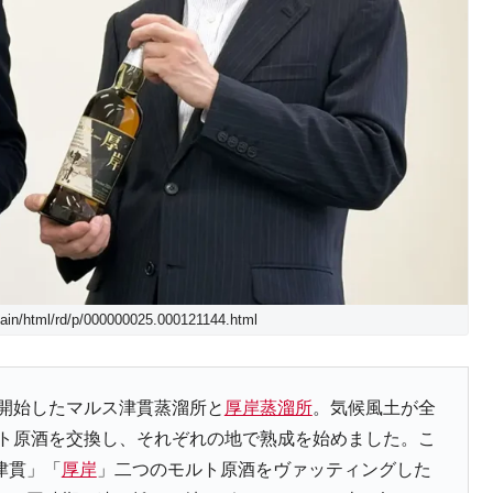
n/html/rd/p/000000025.000121144.html
を開始したマルス津貫蒸溜所と
厚岸蒸溜所
。気候風土が全
ルト原酒を交換し、それぞれの地で熟成を始めました。こ
津貫」「
厚岸
」二つのモルト原酒をヴァッティングした