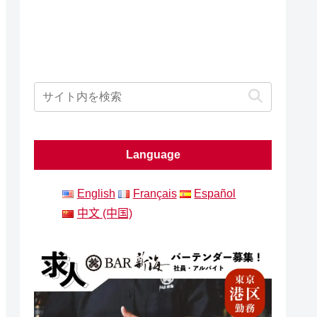
Language
English
Français
Español
中文 (中国)