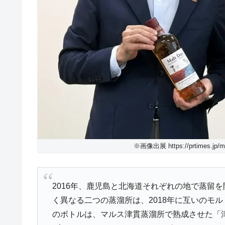
※画像出展 https://prtimes.jp/mai
2016年、鹿児島と北海道それぞれの地で蒸留
く異なる二つの蒸溜所は、2018年に互いのモ
のボトルは、マルス津貫蒸溜所で熟成させた「