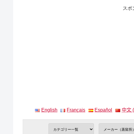
スポ
English
Français
Español
中文 