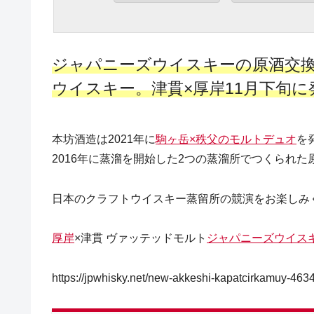
ジャパニーズウイスキーの原酒交
ウイスキー。津貫×厚岸11月下旬に
本坊酒造は2021年に
駒ヶ岳×秩父のモルトデュオ
を
2016年に蒸溜を開始した2つの蒸溜所でつくられ
日本のクラフトウイスキー蒸留所の競演をお楽しみ
厚岸
×津貫 ヴァッテッドモルト
ジャパニーズウイス
https://jpwhisky.net/new-akkeshi-kapatcirkamuy-46344