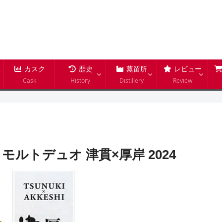
カスク
歴史
蒸留所
レビュー
Cask
History
Distillery
Review
ルトデュオ 津貫×厚岸 2024