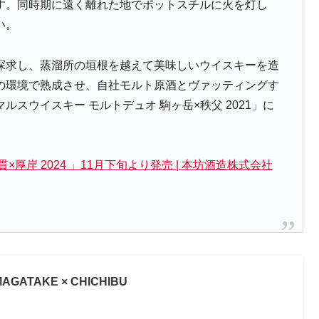
す。同時期に遠く離れた地でポットスチルに火を灯し
い。
求し、蒸溜所の垣根を越えて美味しいウイスキーを造
の環境で熟成させ、自社モルト原酒とヴァッティングす
スウイスキー モルトデュオ 駒ヶ岳×秩父 2021」に
厚岸 2024 」11月下旬より発売 | 本坊酒造株式会社
MAGATAKE × CHICHIBU