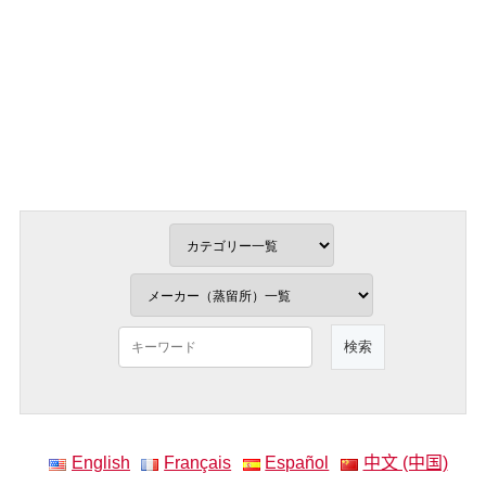
English
Français
Español
中文 (中国)