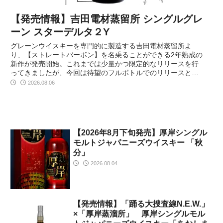
【発売情報】吉田電材蒸留所 シングルグレ
ーン スターデルタ２Y
グレーンウイスキーを専門的に製造する吉田電材蒸留所よ
り、【ストレートバーボン】を名乗ることができる2年熟成の
新作が発売開始。これまでは少量かつ限定的なリリースを行
ってきましたが、今回は待望のフルボトルでのリリースとな
ります。新樽熟成で正にバーボンともいえる造り。どのよう
2026.08.06
な仕上がりになっているのでしょうか？
【2026年8月下旬発売】厚岸シングル
モルトジャパニーズウイスキー 「秋
分」
2026.08.04
【発売情報】「踊る大捜査線N.E.W.」
×「厚岸蒸溜所」 厚岸シングルモル