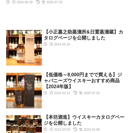
缶など、広く普及してきてます。ビールなどと違い、糖質も
2024.05.30
2026.07.25
気にせず飲めることも魅力の一つです。ぜひ父の日の選択肢
にどうぞ！
【小正嘉之助蒸溜所&日置蒸溜蔵】カ
タログページを公開しました
2024.05.16
【低価格～8,000円までで買える】ジ
ャパニーズウイスキーおすすめ商品
【2024年版】
2024.02.13
2026.07.25
【本坊酒造】ウイスキーカタログペー
ジを公開しました
2022.03.09
2024.02.08