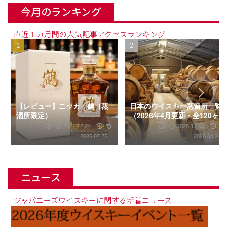
今月のランキング
– 直近１カ月間の人気記事アクセスランキング
【レビュー】ニッカ 鶴（蒸
日本のウイスキー蒸留所一覧
溜所限定）
（2026年4月更新・全120ヶ
所）
2021.12.24
2025.11.05
2026.07.25
2026.04.24
ニュース
–
ジャパニーズウイスキー
に関する新着ニュース