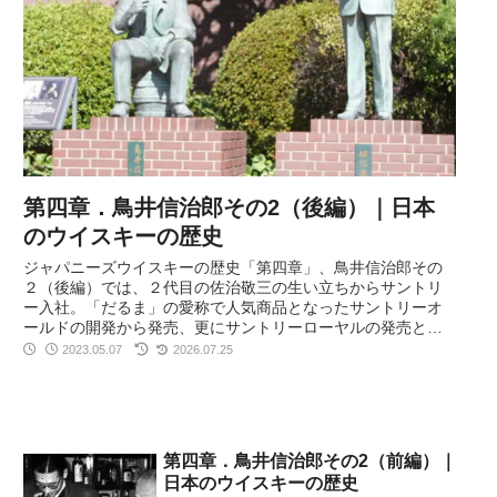
第四章．鳥井信治郎その2（後編）｜日本
のウイスキーの歴史
ジャパニーズウイスキーの歴史「第四章」、鳥井信治郎その
２（後編）では、２代目の佐治敬三の生い立ちからサントリ
ー入社。「だるま」の愛称で人気商品となったサントリーオ
ールドの開発から発売、更にサントリーローヤルの発売と、
鳥井信治郎と佐治敬三の人生に迫る。
2023.05.07
2026.07.25
第四章．鳥井信治郎その2（前編）｜
日本のウイスキーの歴史