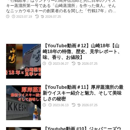
「竹鶴政孝」はサントリーの鳥井信治郎と共に日本のウイス
キー蒸溜所第一号である「山崎蒸溜所」を作った偉人。そん
なニッカウヰスキーの創業者の名を関した「竹鶴17年」の
味、香り、魅力、ニッカウヰスキーの歴史にも迫っていきま
2023.07.19
2026.07.25
す。
【YouTube動画＃12】山崎18年【山
崎18年の特徴、歴史、見学レポート、
味、香り、お値段】
2023.06.27
2026.07.25
【YouTube動画＃11】厚岸蒸溜所の最
新ウイスキー紹介と魅力、そして美味
しさの秘密
2023.06.13
2026.07.25
【Youtube動画 #10】ジャパニーズウ