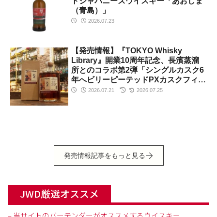
トジャパニーズウイスキー「あおしま
（青島）」
2026.07.23
【発売情報】『TOKYO Whisky
Library』開業10周年記念、長濱蒸溜
所とのコラボ第2弾「シングルカスク6
年へビリーピーテッドPXカスクフィニ
ッシュ」を数量限定発売
2026.07.21
2026.07.25
発売情報記事をもっと見る
JWD厳選オススメ
– 当サイトのバーテンダーがオススメするウイスキー